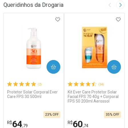
Queridinhos da Drogaria
Imagem A
Pró
ADICIONAR AOS FAVORITOS
ADIC
COMPRAR
COMPRAR
(2)
(34)
Protetor Solar Corporal Ever
Kit Ever Care Protetor Solar
Care FPS 30 500ml
Facial FPS 70 40g + Corporal
FPS 50 200ml Aerossol
23% OFF
35% OFF
64
60
R$
R$
,79
,74