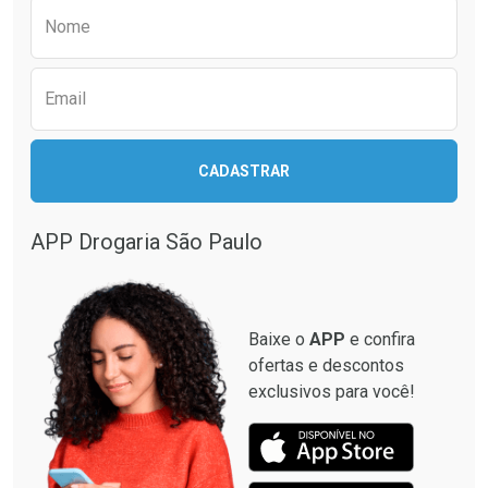
Preencha o formulário abaixo para receber 
Por R$ 36,90/cada
Por R$ 24,99/cada
Nome
Email
CADASTRAR
APP Drogaria São Paulo
Baixe o
APP
e confira
ofertas e descontos
exclusivos para você!