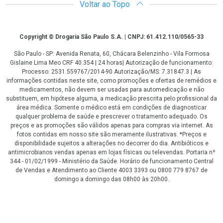
Voltar ao Topo
Copyright
Copyright © Drogaria São Paulo S.A. | CNPJ: 61.412.110/0565-33
São Paulo - SP: Avenida Renata, 60, Chácara Belenzinho - Vila Formosa
Gislaine Lima Meo CRF 40.354 | 24 horas| Autorização de funcionamento:
Processo: 2531.559767/2014-90 Autorização/MS: 7.31847.3 | As
informações contidas neste site, como promoções e ofertas de remédios e
medicamentos, não devem ser usadas para automedicação e não
substituem, em hipótese alguma, a medicação prescrita pelo profissional da
área médica. Somente o médico está em condições de diagnosticar
qualquer problema de saúde e prescrever o tratamento adequado. Os
preços e as promoções são válidos apenas para compras via internet. As
fotos contidas em nosso site são meramente ilustrativas. *Preços e
disponibilidade sujeitos a alterações no decorrer do dia. Antibióticos e
antimicrobianos vendas apenas em lojas físicas ou televendas. Portaria nº
344 - 01/02/1999 - Ministério da Saúde. Horário de funcionamento Central
de Vendas e Atendimento ao Cliente 4003 3393 ou 0800 779 8767 de
domingo a domingo das 08h00 às 20h00.
LGPD Aceite os Cookies