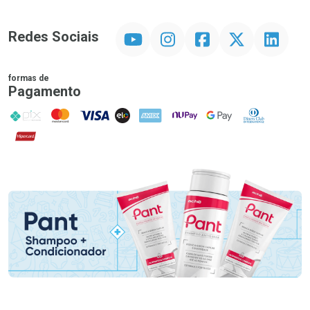
YouTube
Instagram
Facebook
Twitter
Linkedin
Redes Sociais
formas de
Pagamento
PIX
MasterCard
VISA
ELO
AMEX
NuPay
Google Pay
Diners Club
Hipercard
Promoção em Destaque