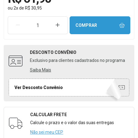
ou
2
x
de
R$ 30,95
REMOVER UMA UNIDADE
AUMENTAR UMA UNIDADE
COMPRAR
DESCONTO
CONVÊNIO
Exclusivo para clientes cadastrados no programa
Saiba Mais
Ver Desconto Convênio
CALCULAR FRETE
Formulário para Calcular o Frete
Calcule o prazo e o valor das suas entregas
Não sei meu CEP