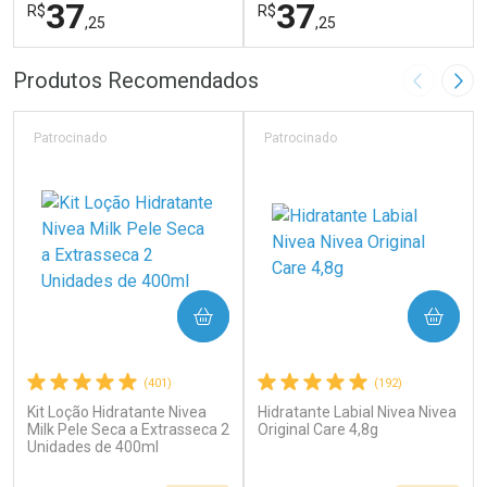
37
37
R$
R$
,25
,25
FECHAR
F
FECHAR
F
Produtos Recomendados
Imagem A
Pró
Laboratório
Laboratório
Por Menos
Por Menos
Patrocinado
Patrocinado
COMPRAR
COMPRAR
(401)
(192)
Kit Loção Hidratante Nivea
Hidratante Labial Nivea Nivea
Ativar Desconto
Ativar Desconto
Milk Pele Seca a Extrasseca 2
Original Care 4,8g
Unidades de 400ml
Comprar sem Desconto
Comprar sem Desconto
Por R$ 37,25/cada
Por R$ 37,25/cada
Comprar sem Desconto
Comprar sem Desconto