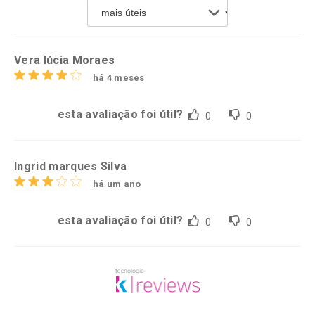
Por R$ 36,90/cada
Por R$ 17,35/cada
Comprar sem Desconto
Comprar sem Desconto
Por R$ 36,90/cada
Por R$ 17,35/cada
Vera lúcia Moraes
há 4 meses
esta avaliação foi útil?
0
0
Ingrid marques Silva
há um ano
esta avaliação foi útil?
0
0