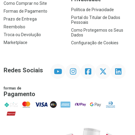
Como Comprar no Site
Política de Privacidade
Formas de Pagamento
Portal do Titular de Dados
Prazo de Entrega
Pessoais
Reembolso
Como Protegemos os Seus
Troca ou Devolução
Dados
Marketplace
Configuração de Cookies
YouTube
Instagram
Facebook
Twitter
Linkedin
Redes Sociais
formas de
Pagamento
PIX
MasterCard
VISA
ELO
AMEX
NuPay
Google Pay
Diners Club
Hipercard
Promoção em Destaque