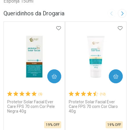
Esponja 150ml
Queridinhos da Drogaria
Imagem A
Pró
ADICIONAR AOS FAVORITOS
ADIC
COMPRAR
COMPRAR
(5)
(12)
Protetor Solar Facial Ever
Protetor Solar Facial Ever
Care FPS 70 com Cor Pele
Care FPS 70 com Cor Claro
Negra 40g
40g
19% OFF
19% OFF