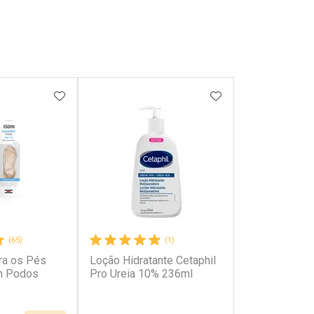
FAVORITOS
ADICIONAR AOS FAVORITOS
ADICIONAR AOS 
(65)
(1)
ara os Pés
Loção Hidratante Cetaphil
n Podos
Pro Ureia 10% 236ml