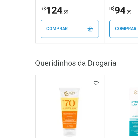
124
94
R$
R$
,59
,99
COMPRAR
COMPRAR
FECHAR
FECHAR
Queridinhos da Drogaria
Dermaclub
Laborató
Por Menos
Por Men
ADICIONAR AOS 