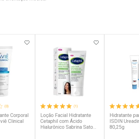
FAVORITOS
ADICIONAR AOS FAVORITOS
ADICIONAR AOS 
(0)
(1)
ante Corporal
Loção Facial Hidratante
Hidratante p
viê Clinical
Cetaphil com Ácido
ISDIN Ureadi
Hialurônico Sabrina Sato
80,25g
50ml