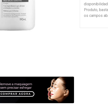
disponibilida
Produto, bast
os campos ab