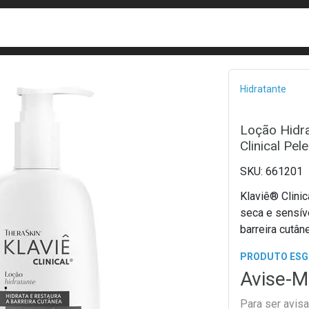
busca
isa?
Bread
Hidratante
Loção Hidra
Clinical Pel
661201
Klaviê® Clinical loção é ideal para Hidratação diária da pele
seca e sensív
barreira cutâne
PRODUTO ES
Avise-M
Para ser avis