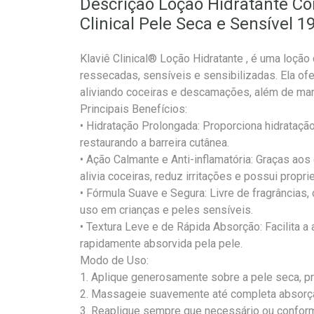
Descrição Loção Hidratante Co
Clinical Pele Seca e Sensível 1
Klaviê Clinical® Loção Hidratante , é uma loção
ressecadas, sensíveis e sensibilizadas. Ela ofe
aliviando coceiras e descamações, além de mant
Principais Benefícios:
• Hidratação Prolongada: Proporciona hidratação
restaurando a barreira cutânea.
• Ação Calmante e Anti-inflamatória: Graças 
alivia coceiras, reduz irritações e possui propri
• Fórmula Suave e Segura: Livre de fragrâncias
uso em crianças e peles sensíveis.
• Textura Leve e de Rápida Absorção: Facilita a 
rapidamente absorvida pela pele.
Modo de Uso:
1. Aplique generosamente sobre a pele seca, p
2. Massageie suavemente até completa absorç
3. Reaplique sempre que necessário ou confor