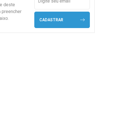
Digite seu email
de deste
a preencher
aixo.
CADASTRAR