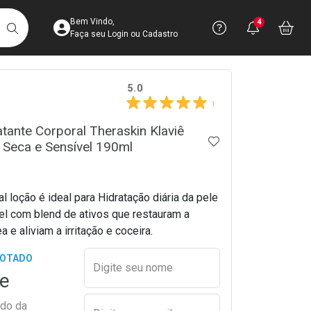
Acesse sua Conta
Precisa de 
Notific
Aces
Bem Vindo,
4
Você po
notifica
Vo
it
BUSCAR
Ver Recursos 
Faça seu Login ou Cadastro
crumb
5.0
Atendimento ao 
1
Central de Ajud
tante Corporal Theraskin Klaviê
ADICIONAR AOS 
e Seca e Sensível 190ml
Televendas
4003-3393
el com blend de ativos que restauram a
a e aliviam a irritação e coceira.
Preencher nome e email para s
GOTADO
Digite seu nome
e
ado da