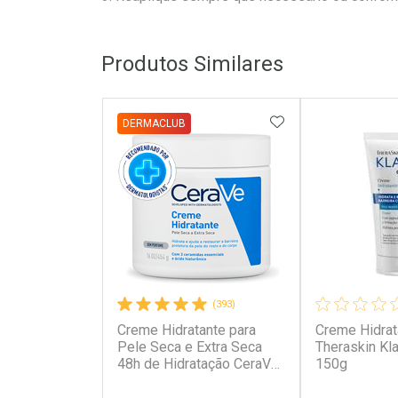
Produtos Similares
ADICIONAR AOS 
DERMACLUB
(393)
Creme Hidratante para
Creme Hidrat
Pele Seca e Extra Seca
Theraskin Kla
48h de Hidratação CeraVe
150g
454g