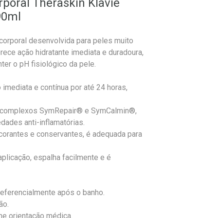
rporal Theraskin Klaviê
90ml
 corporal desenvolvida para peles muito
rece ação hidratante imediata e duradoura,
er o pH fisiológico da pele.
 imediata e contínua por até 24 horas,
aos complexos SymRepair® e SymCalmin®,
edades anti-inflamatórias.
, corantes e conservantes, é adequada para
aplicação, espalha facilmente e é
referencialmente após o banho.
ão.
me orientação médica.