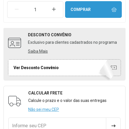
REMOVER UMA UNIDADE
AUMENTAR UMA UNIDADE
COMPRAR
DESCONTO
CONVÊNIO
Exclusivo para clientes cadastrados no programa
Saiba Mais
Ver Desconto Convênio
CALCULAR FRETE
Formulário para Calcular o Frete
Calcule o prazo e o valor das suas entregas
Não sei meu CEP
Informe seu CEP
CALCULA