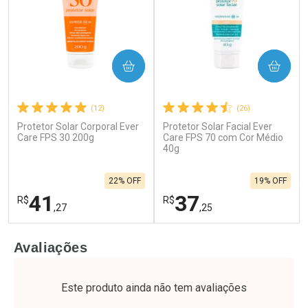
COMPRAR
COMPRAR
(12)
(26)
Protetor Solar Corporal Ever
Protetor Solar Facial Ever
Care FPS 30 200g
Care FPS 70 com Cor Médio
40g
22% OFF
19% OFF
41
37
R$
R$
,27
,25
FECHAR
F
FECHAR
F
Avaliações
Laboratório
Laboratório
Por Menos
Por Menos
Este produto ainda não tem avaliações