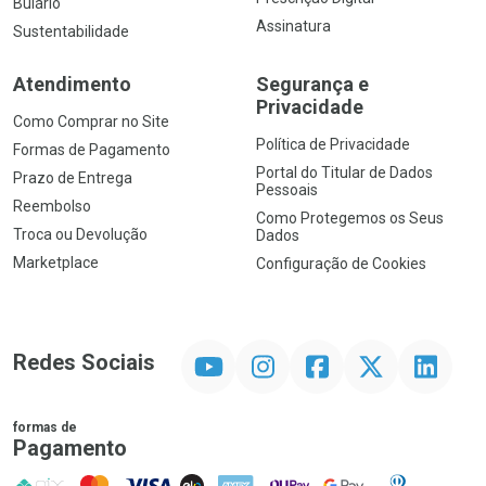
Bulário
Assinatura
Sustentabilidade
Atendimento
Segurança e
Privacidade
Como Comprar no Site
Política de Privacidade
Formas de Pagamento
Portal do Titular de Dados
Prazo de Entrega
Pessoais
Reembolso
Como Protegemos os Seus
Troca ou Devolução
Dados
Marketplace
Configuração de Cookies
YouTube
Instagram
Facebook
Twitter
Linkedin
Redes Sociais
formas de
Pagamento
PIX
MasterCard
VISA
ELO
AMEX
NuPay
Google Pay
Diners Club