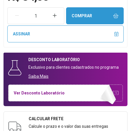
REMOVER UMA UNIDADE
AUMENTAR UMA UNIDADE
COMPRAR
ASSINAR
DESCONTO
LABORATÓRIO
Exclusivo para clientes cadastrados no programa
Saiba Mais
Ver Desconto Laboratório
CALCULAR FRETE
Formulário para Calcular o Frete
Calcule o prazo e o valor das suas entregas