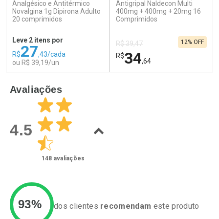
Analgésico e Antitérmico
Antigripal Naldecon Multi
Ativar Desconto
Ativar Desconto
Novalgina 1g Dipirona Adulto
400mg + 400mg + 20mg 16
20 comprimidos
Comprar sem Desconto
Comprimidos
Comprar sem Desconto
Por R$ 63,99/cada
Por R$ 39,99/cada
Comprar sem Desconto
Comprar sem Desconto
Leve 2 itens por
12% OFF
Por R$ 63,99/cada
Por R$ 39,99/cada
R$ 39,47
27
34
R$
,43/cada
R$
,64
ou R$ 39,19/un
FECHAR
F
FECHAR
F
Avaliações
Laboratório
Laboratório
Por Menos
Por Menos
4.5
148
avaliações
93%
dos clientes
recomendam
este produto