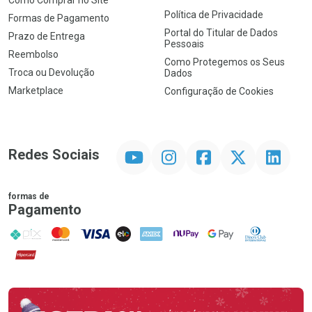
Como Comprar no Site
Política de Privacidade
Formas de Pagamento
Portal do Titular de Dados
Prazo de Entrega
Pessoais
Reembolso
Como Protegemos os Seus
Troca ou Devolução
Dados
Marketplace
Configuração de Cookies
YouTube
Instagram
Facebook
Twitter
Linkedin
Redes Sociais
formas de
Pagamento
PIX
MasterCard
VISA
ELO
AMEX
NuPay
Google Pay
Diners Club
Hipercard
Promoção em Destaque