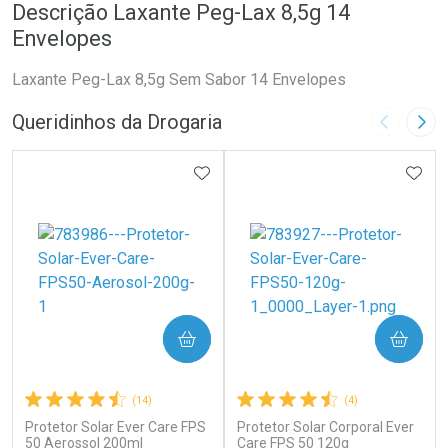
Descrição Laxante Peg-Lax 8,5g 14
Envelopes
Laxante Peg-Lax 8,5g Sem Sabor 14 Envelopes
Queridinhos da Drogaria
Imagem A
Pró
ADICIONAR AOS FAVORITOS
ADIC
COMPRAR
COMPRAR
(14)
(4)
Protetor Solar Ever Care FPS
Protetor Solar Corporal Ever
50 Aerossol 200ml
Care FPS 50 120g