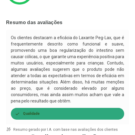
Ativar Desconto
Ativar Desconto
Comprar sem Desconto
Comprar sem Desconto
Resumo das avaliações
Por R$ 39,19/cada
Por R$ 34,64/cada
Comprar sem Desconto
Comprar sem Desconto
Por R$ 39,19/cada
Por R$ 34,64/cada
Os clientes destacam a eficácia do Laxante Peg-Lax, que é
frequentemente descrito como funcional e suave,
promovendo uma boa regularização do intestino sem
causar cólicas, o que garante uma experiência positiva para
muitos usuários, especialmente para crianças. Contudo,
algumas avaliações sugerem que o produto pode não
atender a todas as expectativas em termos de eficácia em
determinadas situações. Além disso, há muitas menções
ao preço, que é considerado elevado por alguns
consumidores, mas ainda assim muitos acham que vale a
pena pelo resultado que obtêm.
Qualidade
Resumo gerado por I.A. com base nas avaliações dos clientes