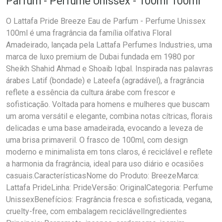
Parfum - Perfume Unissex - 100ml 100ml
O Lattafa Pride Breeze Eau de Parfum - Perfume Unissex
100ml é uma fragrância da família olfativa Floral
Amadeirado, lançada pela Lattafa Perfumes Industries, uma
marca de luxo premium de Dubai fundada em 1980 por
Sheikh Shahid Ahmad e Shoaib Iqbal. Inspirada nas palavras
árabes Latif (bondade) e Lateefa (agradável), a fragrância
reflete a essência da cultura árabe com frescor e
sofisticação. Voltada para homens e mulheres que buscam
um aroma versátil e elegante, combina notas cítricas, florais
delicadas e uma base amadeirada, evocando a leveza de
uma brisa primaveril. O frasco de 100ml, com design
moderno e minimalista em tons claros, é reciclável e reflete
a harmonia da fragrância, ideal para uso diário e ocasiões
casuais.CaracterísticasNome do Produto: BreezeMarca:
Lattafa PrideLinha: PrideVersão: OriginalCategoria: Perfume
UnissexBenefícios: Fragrância fresca e sofisticada, vegana,
cruelty-free, com embalagem reciclávelIngredientes