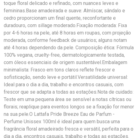
toque floral delicado e refinado, com nuances leves e
femininas.Base amadeirada e suave: Almíscar, sândalo e
cedro proporcionam um final quente, reconfortante e
duradouro, com sillage moderado.Fixação moderada: Fixa
por 4-6 horas na pele, até 8 horas em roupas, com projeção
moderada, conforme feedback de usuários; alguns notam
até 4 horas dependendo da pele. Composição ética: Fórmula
100% vegana, cruelty-free, dermatologicamente testada,
com óleos essenciais de origem sustentável.Embalagem
minimalista: Frasco em tons claros reflete frescor e
sofisticação, sendo leve e portátil.Versatilidade universal:
Ideal para o dia a dia, trabalho e encontros casuais, com
frescor que se adapta a todas as estações.Nota de cuidado:
Teste em uma pequena área se sensível a notas cítricas ou
florais; reaplique para eventos longos se a fixação for menor
na sua pele.O Lattafa Pride Breeze Eau de Parfum -
Perfume Unissex 100ml é ideal para quem busca uma
fragrância floral amadeirado fresca e versátil, perfeita para o
dia a dia, encontros casuais, trabalho e todas as estações.