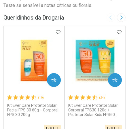
Teste se sensível a notas cítricas ou florais.
Queridinhos da Drogaria
Imagem A
Pró
ADICIONAR AOS FAVORITOS
ADIC
COMPRAR
COMPRAR
(19)
(24)
Kit Ever Care Protetor Solar
Kit Ever Care Protetor Solar
Facial FPS 30 60g + Corporal
Corporal FPS30 120g +
FPS 30 200g
Protetor Solar Kids FPS60
120g
19% OFF
19% OFF