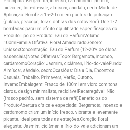
Principais: Bergamota, incenso, cardamomo, jasmim,
ciclâmen, lírio-do-vale, almíscar, sândalo, cedroModo de
Aplicação: Borrife a 15-20 cm em pontos de pulsação
(pulsos, pescoço, tórax, dobras dos cotovelos). Use 1-2
borrifadas para um efeito equilibrado.Especificações do
ProdutoTipo de Produto: Eau de ParfumVolume:
100mlFamília Olfativa: Floral AmadeiradoGênero:
UnissexConcentração: Eau de Parfum (12-20% de óleos
essenciais)Notas Olfativas:Topo: Bergamota, incenso,
cardamomoCoração: Jasmim, ciclâmen, lírio-do-valeFundo:
Almíscar, sândalo, cedroOcasiões: Dia a Dia, Encontros
Casuais, Trabalho, Primavera, Verão, Outono,
InvernoEmbalagem: Frasco de 100ml em vidro com tons
claros, design minimalista, reciclávelRecarregável: Não
(frasco padrão, sem sistema de refil)Benefícios do
ProdutoAbertura cítrica e especiada: Bergamota, incenso e
cardamomo criam um início fresco, vibrante e levemente
picante, ideal para todas as estações.Coração floral
elegante: Jasmim, ciclâmen e lírio-do-vale adicionam um