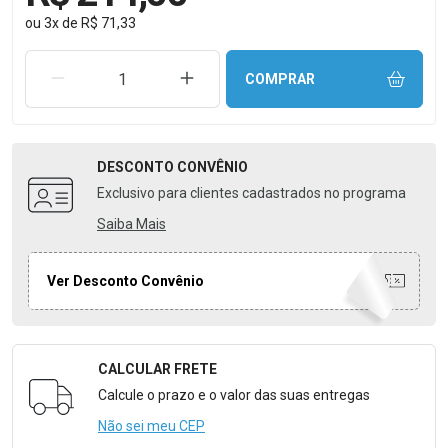
ou
3
x
de
R$ 71,33
REMOVER UMA UNIDADE
AUMENTAR UMA UNIDADE
COMPRAR
DESCONTO
CONVÊNIO
Exclusivo para clientes cadastrados no programa
Saiba Mais
Ver Desconto Convênio
CALCULAR FRETE
Formulário para Calcular o Frete
Calcule o prazo e o valor das suas entregas
Não sei meu CEP