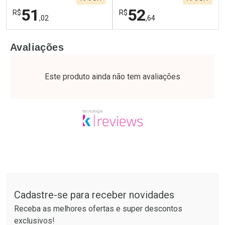
51
52
R$
R$
,02
,64
FECHAR
F
FECHAR
F
Avaliações
Laboratório
Laboratório
Por Menos
Por Menos
Este produto ainda não tem avaliações
Tudo sobre a Drogaria São Paulo
Cadastre-se para receber novidades
Ativar Desconto
Ativar Desconto
Receba as melhores ofertas e super descontos
Comprar sem Desconto
Comprar sem Desconto
exclusivos!
Por R$ 51,02/cada
Por R$ 52,64/cada