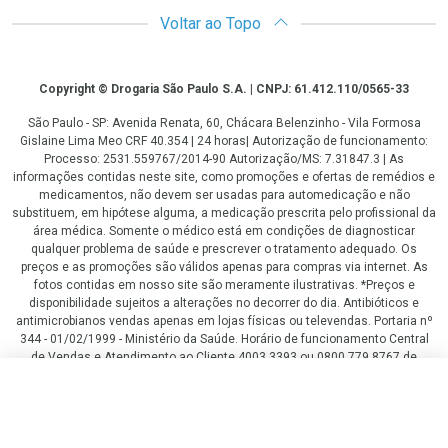
Voltar ao Topo
Copyright
Copyright © Drogaria São Paulo S.A. | CNPJ: 61.412.110/0565-33
São Paulo - SP: Avenida Renata, 60, Chácara Belenzinho - Vila Formosa
Gislaine Lima Meo CRF 40.354 | 24 horas| Autorização de funcionamento:
Processo: 2531.559767/2014-90 Autorização/MS: 7.31847.3 | As
informações contidas neste site, como promoções e ofertas de remédios e
medicamentos, não devem ser usadas para automedicação e não
substituem, em hipótese alguma, a medicação prescrita pelo profissional da
área médica. Somente o médico está em condições de diagnosticar
qualquer problema de saúde e prescrever o tratamento adequado. Os
preços e as promoções são válidos apenas para compras via internet. As
fotos contidas em nosso site são meramente ilustrativas. *Preços e
disponibilidade sujeitos a alterações no decorrer do dia. Antibióticos e
antimicrobianos vendas apenas em lojas físicas ou televendas. Portaria nº
344 - 01/02/1999 - Ministério da Saúde. Horário de funcionamento Central
de Vendas e Atendimento ao Cliente 4003 3393 ou 0800 779 8767 de
domingo a domingo das 08h00 às 20h00.
R$ 319,00
R$ 214,00
LGPD Aceite os Cookies
COMPRAR
ou
3
x
de
R$ 71,33