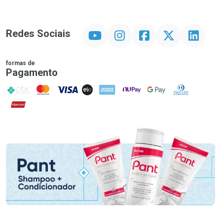
YouTube
Instagram
Facebook
Twitter
Linkedin
Redes Sociais
formas de
Pagamento
PIX
MasterCard
VISA
ELO
AMEX
NuPay
Google Pay
Diners Club
Hipercard
Promoção em Destaque