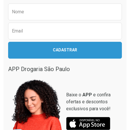
Comprar sem Desconto
Comprar sem Desconto
Preencha o formulário abaixo para receber 
Por R$ 51,02/cada
Por R$ 52,64/cada
Nome
Email
CADASTRAR
APP Drogaria São Paulo
Baixe o
APP
e confira
ofertas e descontos
exclusivos para você!