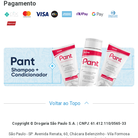
Pagamento
PIX
MasterCard
VISA
ELO
AMEX
NuPay
Google Pay
Diners Club
Hipercard
Promoção em Destaque
Voltar ao Topo
Copyright
Copyright © Drogaria São Paulo S.A. | CNPJ: 61.412.110/0565-33
São Paulo - SP: Avenida Renata, 60, Chácara Belenzinho - Vila Formosa