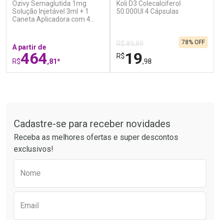
Ozivy Semaglutida 1mg
Koli D3 Colecalciferol
Ativar Desconto
Ativar Desconto
Solução Injetável 3ml + 1
50.000UI 4 Cápsulas
Caneta Aplicadora com 4
Comprar sem Desconto
Comprar sem Desconto
Agulhas
Por R$ 34,39/cada
Por R$ 21,86/cada
Comprar sem Desconto
Comprar sem Desconto
78% OFF
Por R$ 34,39/cada
Por R$ 21,86/cada
R$ 89,89
A partir de
464
19
R$
R$
,81*
,98
FECHAR
F
FECHAR
F
Tudo sobre a Drogaria São Paulo
Laboratório
Laboratório
Por Menos
Por Menos
Cadastre-se para receber novidades
Receba as melhores ofertas e super descontos
exclusivos!
Preencha o formulário abaixo para receber 
Nome
Email