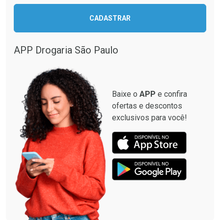
Ativar Desconto
CADASTRAR
Ativar Desconto
Comprar sem Desconto
Comprar sem Desconto
Por R$ 664,02/cada
Por R$ 19,98/cada
APP Drogaria São Paulo
Comprar sem Desconto
Comprar sem Desconto
Por R$ 664,02/cada
Por R$ 19,98/cada
Baixe o
APP
e confira
ofertas e descontos
exclusivos para você!