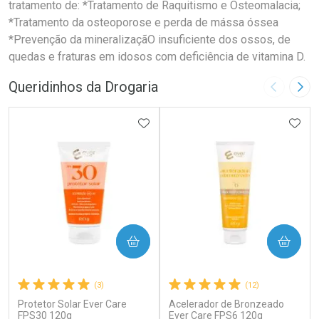
tratamento de: *Tratamento de Raquitismo e Osteomalacia;
*Tratamento da osteoporose e perda de mássa óssea
*Prevenção da mineralizaçãO insuficiente dos ossos, de
quedas e fraturas em idosos com deficiência de vitamina D.
Queridinhos da Drogaria
Imagem A
Pró
ADICIONAR AOS FAVORITOS
ADIC
COMPRAR
COMPRAR
(3)
(12)
Protetor Solar Ever Care
Acelerador de Bronzeado
FPS30 120g
Ever Care FPS6 120g