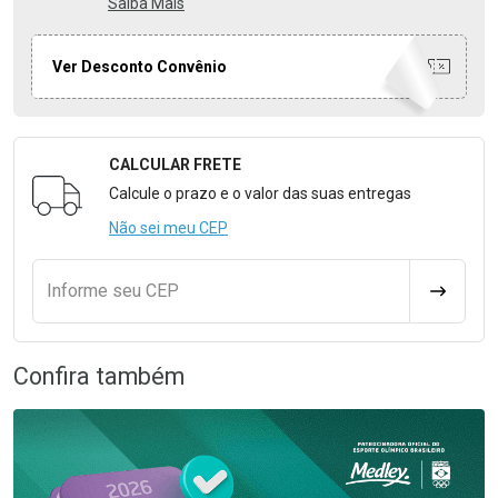
Saiba Mais
Ver Desconto Convênio
CALCULAR FRETE
Formulário para Calcular o Frete
Calcule o prazo e o valor das suas entregas
Não sei meu CEP
Informe seu CEP
CALCULA
Confira também