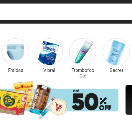
ca
isa?
em Destaque
Fraldas
Vibral
Trombofob
Secret
Gel