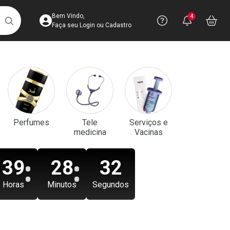
Acesse sua Conta
Precisa de aju
Notificaç
Acess
Bem Vindo,
4
Você po
notifica
Vo
it
BUSCAR
Ver Recursos 
Faça seu Login ou Cadastro
Atendimento ao 
Central de Ajud
Televendas
Perfumes
Tele
Serviços e
4003-3393
medicina
Vacinas
39
28
30
Horas
Minutos
Segundos