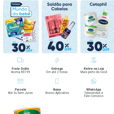
Benefícios
Frete Grátis
Entrega
Retire na Loja
Acima R$199
Em até 2 horas
Mais perto de você
Parcele
Baixe
WhatsApp
Até 3x Sem Juros
Nosso Aplicativo
Televendas e
Fale Conosco