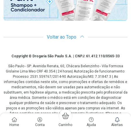
Voltar ao Topo
Copyright
Copyright © Drogaria São Paulo S.A. | CNPJ: 61.412.110/0565-33
São Paulo - SP: Avenida Renata, 60, Chácara Belenzinho - Vila Formosa
Gislaine Lima Meo CRF 40.354 | 24 horas| Autorização de funcionamento:
Processo: 2531.559767/2014-90 Autorização/MS: 7.31847.3 | As
informações contidas neste site, como promoções e ofertas de remédios e
medicamentos, não devem ser usadas para automedicação e não
substituem, em hipótese alguma, a medicação prescrita pelo profissional da
área médica. Somente o médico está em condições de diagnosticar
qualquer problema de saúde e prescrever o tratamento adequado. Os
preços e as promoções são válidos apenas para compras via internet. As
fotos contidas em nosso site são meramente ilustrativas. *Preços e
disponibilidade sujeitos a alterações no decorrer do dia. Antibióticos e
antimicrobianos vendas apenas em lojas físicas ou televendas. Portaria nº
Home
Conta
Carrinho
Ajuda
Alertas
344 - 01/02/1999 - Ministério da Saúde. Horário de funcionamento Central