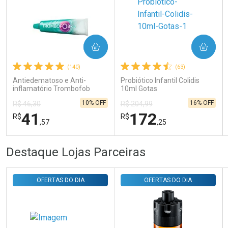
Ativar Desconto
COMPRAR
COMPRAR
Comprar sem Desconto
Comprar sem Desconto
Por R$ 31,35/cada
Por R$ 31,35/cada
(140)
(63)
Antiedematoso e Anti-
Probiótico Infantil Colidis
inflamatório Trombofob
10ml Gotas
200U/g 40g
10% OFF
16% OFF
R$ 46,30
R$ 204,99
41
172
R$
R$
,57
,25
FECHAR
FECHAR
FEC
FEC
Destaque Lojas Parceiras
Laboratório
Laboratório
Por Menos
Por Menos
OFERTAS DO DIA
OFERTAS DO DIA