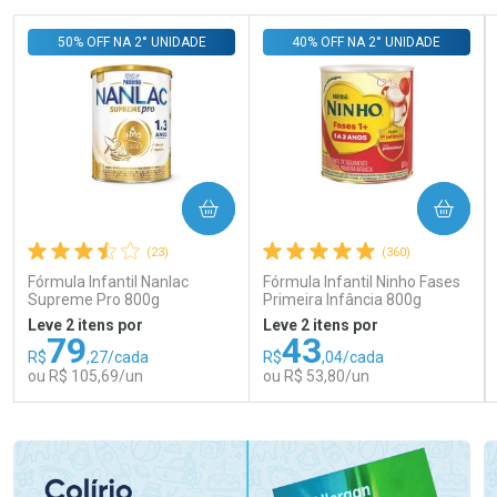
50% OFF NA 2° UNIDADE
40% OFF NA 2° UNIDADE
COMPRAR
COMPRAR
(23)
(360)
Fórmula Infantil Nanlac
Fórmula Infantil Ninho Fases
Supreme Pro 800g
Primeira Infância 800g
Leve 2 itens por
Leve 2 itens por
79
43
R$
,27/cada
R$
,04/cada
ou R$ 105,69/un
ou R$ 53,80/un
FECHAR
FECHAR
FEC
FEC
Laboratório
Laboratório
Por Menos
Por Menos