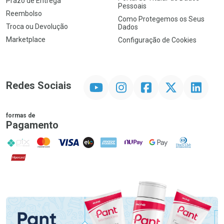
Prazo de Entrega
Pessoais
Reembolso
Como Protegemos os Seus
Troca ou Devolução
Dados
Marketplace
Configuração de Cookies
YouTube
Instagram
Facebook
Twitter
Linkedin
Redes Sociais
formas de
Pagamento
PIX
MasterCard
VISA
ELO
AMEX
NuPay
Google Pay
Diners Club
Hipercard
Promoção em Destaque