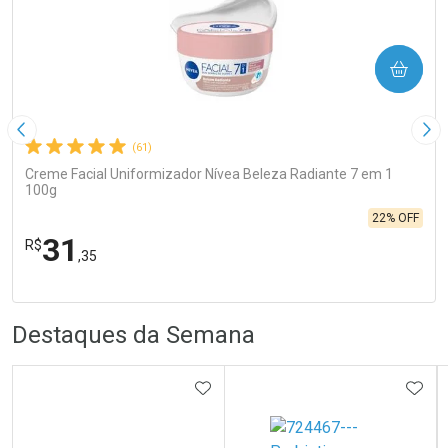
COMPRAR
Imagem Anterior
Pró
(61)
Creme Facial Uniformizador Nívea Beleza Radiante 7 em 1
100g
22% OFF
31
R$
,35
FECHA
FECHA
Laboratório
R
R
Por Menos
Destaques da Semana
ADICIONAR AOS FAVORITOS
ADIC