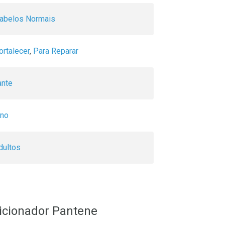
Cabelos Normais
ortalecer
,
Para Reparar
ante
ino
dultos
icionador Pantene