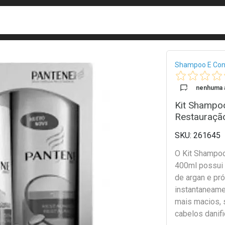
busca
isa?
Bread
Shampoo E Con
nenhuma a
Kit Shampo
Restauraçã
261645
O Kit Shampoo
400ml possui 
de argan e pr
instantaneame
mais macios, 
cabelos danif