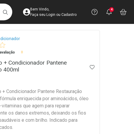
Acesse sua Conta
Precisa de 
Notific
Aces
Bem Vindo,
4
Você po
notifica
Vo
it
BUSCAR
Ver Recursos 
Faça seu Login ou Cadastro
crumb
dicionador
Atendimento ao 
valiação
0
Central de Ajud
o + Condicionador Pantene
Televendas
ADICIONAR AOS 
o 400ml
4003-3393
 + Condicionador Pantene Restauração
fórmula enriquecida por aminoácidos, óleo
ó-vitaminas que agem para reparar
nte os danos extremos, deixando os fios
saudáveis e com brilho. Indicado para
icados.