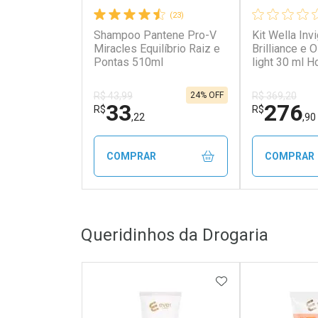
(23)
Shampoo Pantene Pro-V
Kit Wella Inv
Miracles Equilíbrio Raiz e
Brilliance e O
Pontas 510ml
light 30 ml 
Produtos) Kit
Color Brillian
24% OFF
R$ 43,99
R$ 369,20
Reflections li
33
276
R$
R$
,22
,90
COMPRAR
COMPRAR
FECHAR
FECHAR
Queridinhos da Drogaria
Laboratório
Laborató
Por Menos
Por Men
ADICIONAR AOS 