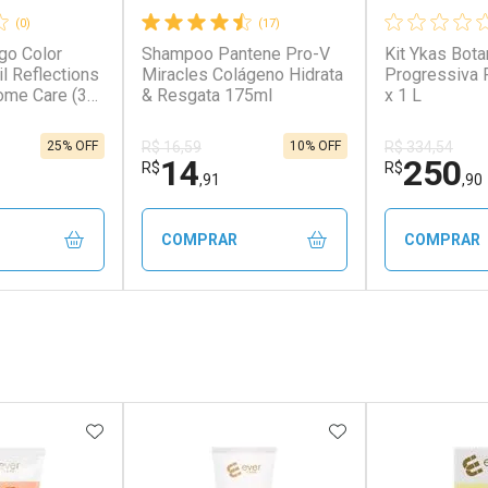
(0)
(17)
igo Color
Shampoo Pantene Pro-V
Kit Ykas Bota
il Reflections
Miracles Colágeno Hidrata
Progressiva 
Home Care (3
& Resgata 175ml
x 1 L
 Wella Invigo
ce Oil
25% OFF
10% OFF
R$ 16,59
R$ 334,54
ght Trio
14
250
R$
R$
,91
,90
COMPRAR
COMPRAR
FECHAR
FECHAR
FECHAR
FECHAR
rio
Laboratório
Laborató
os
Por Menos
Por Men
FAVORITOS
ADICIONAR AOS FAVORITOS
ADICIONAR AOS 