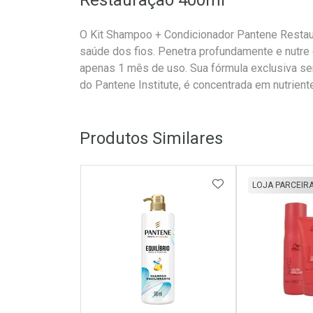
Restauração 400ml
O Kit Shampoo + Condicionador Pantene Restaur
saúde dos fios. Penetra profundamente e nutre 
apenas 1 mês de uso. Sua fórmula exclusiva se
do Pantene Institute, é concentrada em nutrient
Produtos Similares
ADICIONAR AOS 
LOJA PARCEIR