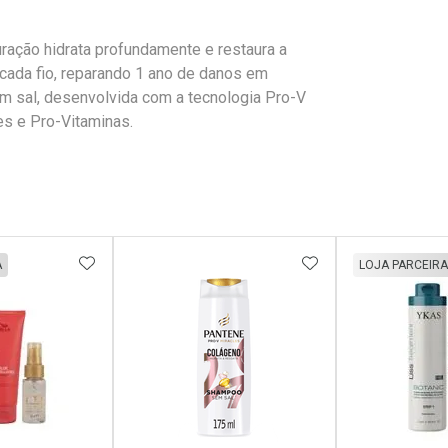
ação hidrata profundamente e restaura a
cada fio, reparando 1 ano de danos em
m sal, desenvolvida com a tecnologia Pro-V
es e Pro-Vitaminas.
FAVORITOS
ADICIONAR AOS FAVORITOS
ADICIONAR AOS 
A
LOJA PARCEIRA