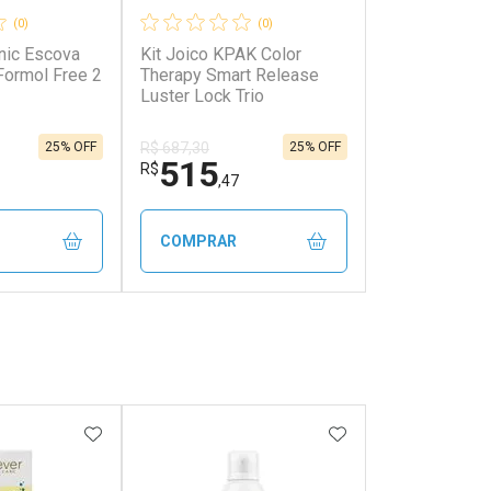
(0)
(0)
nic Escova
Kit Joico KPAK Color
Formol Free 2
Therapy Smart Release
Luster Lock Trio
25% OFF
25% OFF
R$ 687,30
515
R$
,47
COMPRAR
FECHAR
FECHAR
FECHAR
FECHAR
rio
Laboratório
os
Por Menos
FAVORITOS
ADICIONAR AOS FAVORITOS
ADICIONAR AOS 