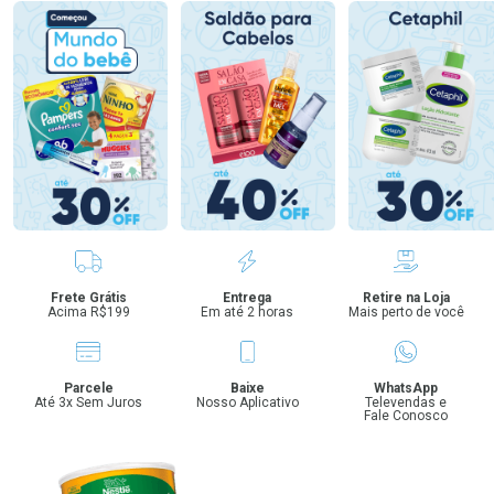
Benefícios
Frete Grátis
Entrega
Retire na Loja
Acima R$199
Em até 2 horas
Mais perto de você
Parcele
Baixe
WhatsApp
Até 3x Sem Juros
Nosso Aplicativo
Televendas e
Fale Conosco