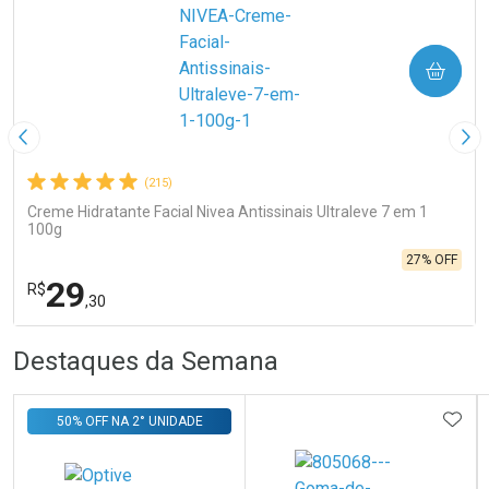
COMPRAR
Imagem Anterior
Pró
(215)
Creme Hidratante Facial Nivea Antissinais Ultraleve 7 em 1
100g
27% OFF
29
R$
,30
R
R
FECHA
FECHA
Destaques da Semana
Laboratório
Por Menos
ADIC
50% OFF NA 2° UNIDADE