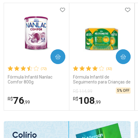
ADICIONAR AOS FAVORITOS
ADIC
COMPRAR
COMPRAR
(72)
(32)
Fórmula Infantil Nanlac
Fórmula Infantil de
Comfor 800g
Seguimento para Crianças de
Primeira Infância Nestonutri
5% OFF
R$ 114,99
2 Unidades de 800g cada
76
108
R$
R$
,99
,99
FECHAR
FECHAR
FEC
FEC
Laboratório
Laboratório
Por Menos
Por Menos