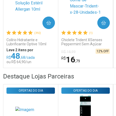
COMPRAR
COMPRAR
Ativar Desconto
(392)
(1)
Colírio Hidratante e
Chiclete Trident XSenses
Comprar sem Desconto
Comprar sem Desconto
Lubrificante Optive 10ml
Peppermint Sem Açúcar
Por R$ 29,30/cada
Por R$ 29,30/cada
Garrafa 54g
Leve 2 itens por
12% OFF
R$ 18,99
48
16
R$
,68/cada
R$
,79
ou R$ 64,90/un
FECHAR
FECHAR
FEC
FEC
Destaque Lojas Parceiras
Laboratório
Laboratório
Por Menos
Por Menos
OFERTAS DO DIA
OFERTAS DO DIA