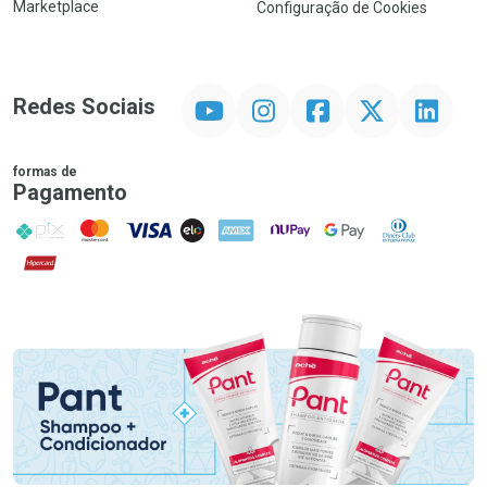
Marketplace
Configuração de Cookies
YouTube
Instagram
Facebook
Twitter
Linkedin
Redes Sociais
formas de
Pagamento
PIX
MasterCard
VISA
ELO
AMEX
NuPay
Google Pay
Diners Club
Hipercard
Promoção em Destaque