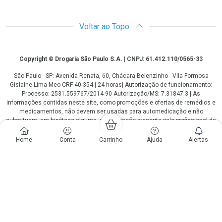
Voltar ao Topo
Copyright
Copyright © Drogaria São Paulo S.A. | CNPJ: 61.412.110/0565-33
São Paulo - SP: Avenida Renata, 60, Chácara Belenzinho - Vila Formosa
Gislaine Lima Meo CRF 40.354 | 24 horas| Autorização de funcionamento:
Processo: 2531.559767/2014-90 Autorização/MS: 7.31847.3 | As
informações contidas neste site, como promoções e ofertas de remédios e
medicamentos, não devem ser usadas para automedicação e não
substituem, em hipótese alguma, a medicação prescrita pelo profissional da
área médica. Somente o médico está em condições de diagnosticar
qualquer problema de saúde e prescrever o tratamento adequado. Os
Home
Conta
Carrinho
Ajuda
Alertas
preços e as promoções são válidos apenas para compras via internet. As
fotos contidas em nosso site são meramente ilustrativas. *Preços e
disponibilidade sujeitos a alterações no decorrer do dia. Antibióticos e
antimicrobianos vendas apenas em lojas físicas ou televendas. Portaria nº
344 - 01/02/1999 - Ministério da Saúde. Horário de funcionamento Central
de Vendas e Atendimento ao Cliente 4003 3393 ou 0800 779 8767 de
domingo a domingo das 08h00 às 20h00.
LGPD Aceite os Cookies