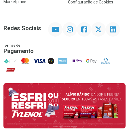
Marketplace
Configuração de Cookies
YouTube
Instagram
Facebook
Twitter
Linkedin
Redes Sociais
formas de
Pagamento
PIX
MasterCard
VISA
ELO
AMEX
NuPay
Google Pay
Diners Club
Hipercard
Promoção em Destaque