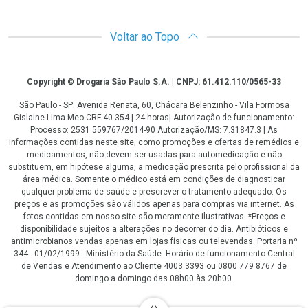
Voltar ao Topo
Copyright
Copyright © Drogaria São Paulo S.A. | CNPJ: 61.412.110/0565-33
São Paulo - SP: Avenida Renata, 60, Chácara Belenzinho - Vila Formosa
Gislaine Lima Meo CRF 40.354 | 24 horas| Autorização de funcionamento:
Processo: 2531.559767/2014-90 Autorização/MS: 7.31847.3 | As
informações contidas neste site, como promoções e ofertas de remédios e
medicamentos, não devem ser usadas para automedicação e não
substituem, em hipótese alguma, a medicação prescrita pelo profissional da
área médica. Somente o médico está em condições de diagnosticar
qualquer problema de saúde e prescrever o tratamento adequado. Os
preços e as promoções são válidos apenas para compras via internet. As
fotos contidas em nosso site são meramente ilustrativas. *Preços e
disponibilidade sujeitos a alterações no decorrer do dia. Antibióticos e
antimicrobianos vendas apenas em lojas físicas ou televendas. Portaria nº
344 - 01/02/1999 - Ministério da Saúde. Horário de funcionamento Central
de Vendas e Atendimento ao Cliente 4003 3393 ou 0800 779 8767 de
domingo a domingo das 08h00 às 20h00.
LGPD Aceite os Cookies