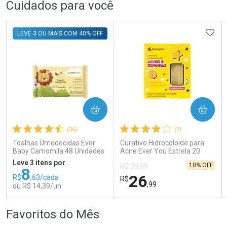
FECHAR
FECHAR
FEC
FEC
Cuidados para você
Laboratório
Dermaclub
Por Menos
Por Menos
ADIC
LEVE 3 OU MAIS COM 40% OFF
COMPRAR
COMPRAR
Ativar Desconto
Ativar Desconto
(36)
(7)
Comprar sem Desconto
Comprar sem Desconto
Comprar sem Desconto
Comprar sem Desconto
Toalhas Umedecidas Ever
Curativo Hidrocoloide para
Por R$ 107,99/cada
Por R$ 478,99/cada
Por R$ 107,99/cada
Por R$ 478,99/cada
Baby Camomila 48 Unidades
Acne Ever You Estrela 20
Unidades
Leve 3 itens por
10% OFF
R$ 29,99
8
26
R$
,63/cada
R$
,99
ou R$ 14,39/un
FECHAR
FECHAR
FEC
FEC
Favoritos do Mês
Laboratório
Laboratório
Por Menos
Por Menos