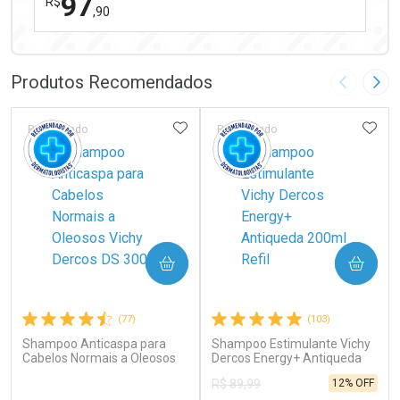
97
R$
,90
FECHAR
FECHAR
Laboratório
Por Menos
Produtos Recomendados
Imagem A
Pró
ADICIONAR AOS FAVORITOS
ADIC
Patrocinado
Patrocinado
Ativar Desconto
COMPRAR
COMPRAR
Comprar sem Desconto
Comprar sem Desconto
Por R$ 97,90/cada
Por R$ 97,90/cada
(77)
(103)
Shampoo Anticaspa para
Shampoo Estimulante Vichy
Cabelos Normais a Oleosos
Dercos Energy+ Antiqueda
Vichy Dercos DS 300g
200ml Refil
12% OFF
R$ 89,99