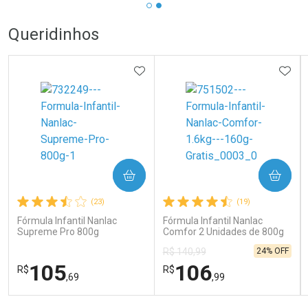
Queridinhos
ADICIONAR AOS FAVORITOS
ADIC
COMPRAR
COMPRAR
(23)
(19)
Fórmula Infantil Nanlac
Fórmula Infantil Nanlac
Supreme Pro 800g
Comfor 2 Unidades de 800g
24% OFF
R$ 140,99
105
106
R$
R$
,69
,99