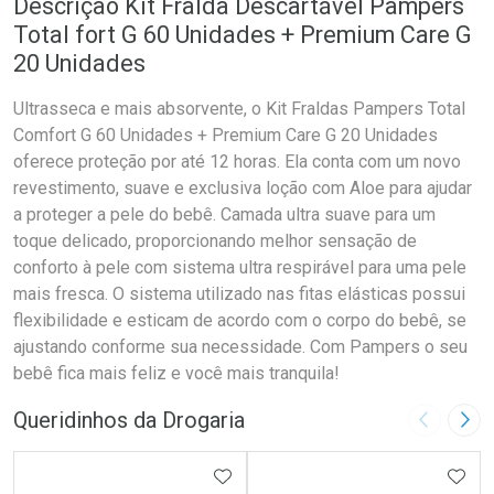
Descrição Kit Fralda Descartável Pampers
Total fort G 60 Unidades + Premium Care G
20 Unidades
Ultrasseca e mais absorvente, o Kit Fraldas Pampers Total
Comfort G 60 Unidades + Premium Care G 20 Unidades
oferece proteção por até 12 horas. Ela conta com um novo
revestimento, suave e exclusiva loção com Aloe para ajudar
a proteger a pele do bebê. Camada ultra suave para um
toque delicado, proporcionando melhor sensação de
conforto à pele com sistema ultra respirável para uma pele
mais fresca. O sistema utilizado nas fitas elásticas possui
flexibilidade e esticam de acordo com o corpo do bebê, se
ajustando conforme sua necessidade. Com Pampers o seu
bebê fica mais feliz e você mais tranquila!
Queridinhos da Drogaria
Imagem A
Pró
ADICIONAR AOS FAVORITOS
ADIC