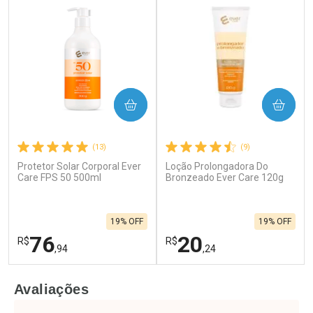
COMPRAR
COMPRAR
(13)
(9)
Protetor Solar Corporal Ever
Loção Prolongadora Do
Care FPS 50 500ml
Bronzeado Ever Care 120g
19% OFF
19% OFF
76
20
R$
R$
,94
,24
FECHAR
F
FECHAR
F
Avaliações