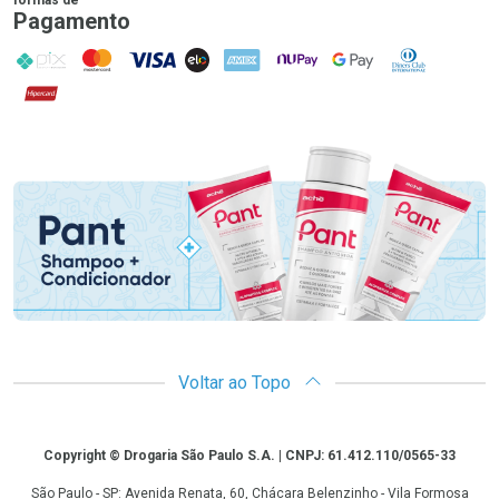
Pagamento
PIX
MasterCard
VISA
ELO
AMEX
NuPay
Google Pay
Diners Club
Hipercard
Promoção em Destaque
Voltar ao Topo
Copyright
Copyright © Drogaria São Paulo S.A. | CNPJ: 61.412.110/0565-33
São Paulo - SP: Avenida Renata, 60, Chácara Belenzinho - Vila Formosa