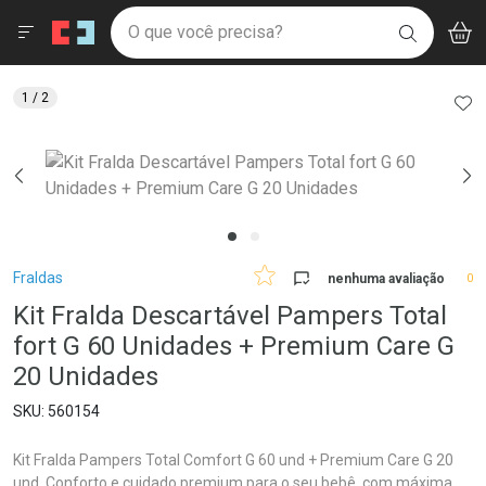
Drogaria São Paulo
Menu
Aces
Ir direto para a home
O que você precisa?
V
i
BUSCAR
Navegue pela página
Ir direto para o conteúdo
Faça a sua busca
Ir direto para a busca
Ir direto para a conta
AD
1
/ 2
Ir direto para a ajuda
Ir direto para a notificações
Ir direto para o carrinho
Ir direto para o menu
Breadcrumb
Fraldas
nenhuma avaliação
0
Kit Fralda Descartável Pampers Total
fort G 60 Unidades + Premium Care G
20 Unidades
560154
Kit Fralda Pampers Total Comfort G 60 und + Premium Care G 20
und. Conforto e cuidado premium para o seu bebê, com máxima