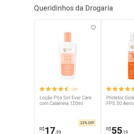
Queridinhos da Drogaria
ADICIONAR AOS 
(23)
Loção Pós Sol Ever Care
Protetor Sola
com Calamina 120ml
FPS 30 Aero
23% OFF
17
55
R$
R$
,59
,19