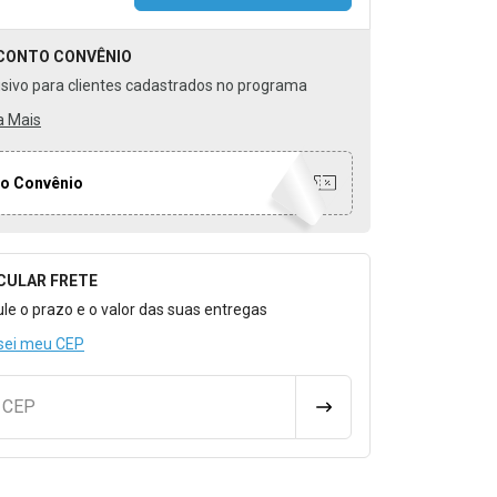
CONTO
CONVÊNIO
usivo para clientes cadastrados no programa
a Mais
o Convênio
CULAR FRETE
o para Calcular o Frete
ule o prazo e o valor das suas entregas
sei meu CEP
u CEP
CALCULAR FRETE