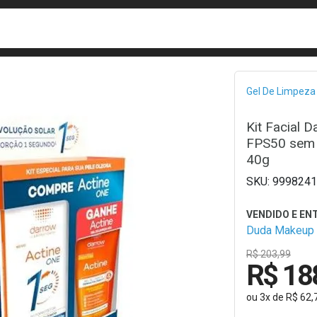
busca
isa?
Bread
Gel De Limpeza
Kit Facial 
FPS50 sem 
40g
9998241
Duda Makeup
R$ 203,99
R$ 18
ou
3
x
de
R$ 62,