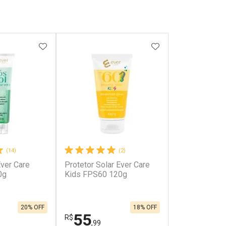
FAVORITOS
ADICIONAR AOS FAVORITOS
ADICIONAR AOS 
(14)
(2)
Ever Care
Protetor Solar Ever Care
0g
Kids FPS60 120g
20% OFF
18% OFF
55
R$
,99