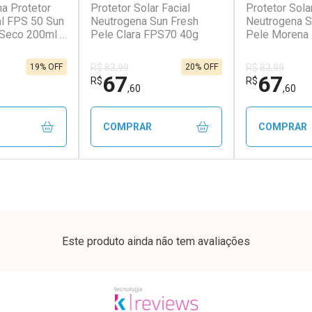
na Protetor
Protetor Solar Facial
Protetor Sola
conto
Ativar Desconto
Ativar Desc
al FPS 50 Sun
Neutrogena Sun Fresh
Neutrogena S
 Seco 200ml +
Pele Clara FPS70 40g
Pele Morena
em Desconto
Comprar sem Desconto
Comprar s
em Desconto
Comprar sem Desconto
Comprar s
9/cada
Por R$ 52,64/cada
Por R$ 25,2
9/cada
Por R$ 52,64/cada
Por R$ 25,2
19% OFF
20% OFF
R$ 83,99
R$ 83,99
67
67
R$
R$
,60
,60
COMPRAR
COMPRAR
FECHAR
FECHAR
FECHAR
FECHAR
rio
Laboratório
Laborató
os
Por Menos
Por Men
Este produto ainda não tem avaliações