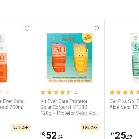
FAVORITOS
ADICIONAR AOS FAVORITOS
ADICIONAR AOS 
(4)
(24)
r Ever Care
Kit Ever Care Protetor
Gel Pós Sol 
ssol 200ml
Solar Corporal FPS30
Aloe Vera 12
120g + Protetor Solar Kids
FPS60 120g
20% OFF
19% OFF
52
25
R$
R$
,64
,27