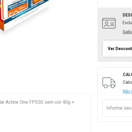
DES
Excl
Saib
Ver Descont
CAL
Formulári
Calc
Não 
olar Actine One FPS50 sem cor 40g +
Informe se