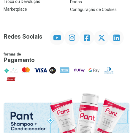
Troca ou Devolução
Dados
Marketplace
Configuração de Cookies
YouTube
Instagram
Facebook
Twitter
Linkedin
Redes Sociais
formas de
Pagamento
PIX
MasterCard
VISA
ELO
AMEX
NuPay
Google Pay
Diners Club
Hipercard
Promoção em Destaque