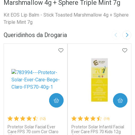
Marshmallow 4g + Sphere Triple Mint 7g
Kit EOS Lip Balm - Stick Toasted Marshmallow 4g + Sphere
Triple Mint 7g
Queridinhos da Drogaria
Imagem A
Pró
ADICIONAR AOS FAVORITOS
ADIC
COMPRAR
COMPRAR
(12)
(19)
Protetor Solar Facial Ever
Protetor Solar Infantil Facial
Care FPS 70 com Cor Claro
Ever Care FPS 70 Kids 12g