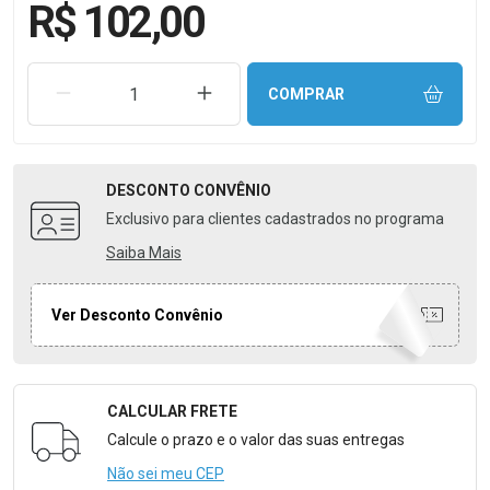
R$ 102,00
REMOVER UMA UNIDADE
AUMENTAR UMA UNIDADE
COMPRAR
DESCONTO
CONVÊNIO
Exclusivo para clientes cadastrados no programa
Saiba Mais
Ver Desconto Convênio
CALCULAR FRETE
Formulário para Calcular o Frete
Calcule o prazo e o valor das suas entregas
Não sei meu CEP