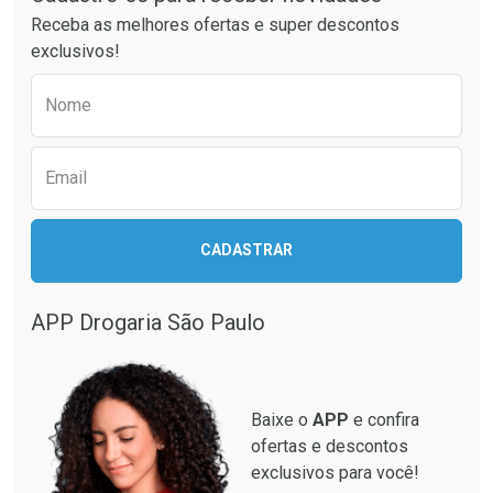
Ativar Desconto
Ativar Desconto
Receba as melhores ofertas e super descontos
Comprar sem Desconto
Comprar sem Desconto
exclusivos!
Por R$ 37,25/cada
Por R$ 52,64/cada
Comprar sem Desconto
Comprar sem Desconto
Preencha o formulário abaixo para receber 
Por R$ 37,25/cada
Por R$ 52,64/cada
Nome
Email
CADASTRAR
APP Drogaria São Paulo
Baixe o
APP
e confira
ofertas e descontos
exclusivos para você!