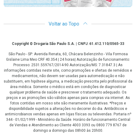
Voltar ao Topo
Copyright
Copyright © Drogaria São Paulo S.A. | CNPJ: 61.412.110/0565-33
São Paulo - SP: Avenida Renata, 60, Chácara Belenzinho - Vila Formosa
Gislaine Lima Meo CRF 40.354 | 24 horas| Autorização de funcionamento:
Processo: 2531.559767/2014-90 Autorização/MS: 7.31847.3 | As
informações contidas neste site, como promoções e ofertas de remédios e
medicamentos, não devem ser usadas para automedicação e não
substituem, em hipótese alguma, a medicação prescrita pelo profissional da
área médica. Somente o médico está em condições de diagnosticar
qualquer problema de saúde e prescrever o tratamento adequado. Os
preços e as promoções são válidos apenas para compras via internet. As
fotos contidas em nosso site são meramente ilustrativas. *Preços e
disponibilidade sujeitos a alterações no decorrer do dia. Antibióticos e
antimicrobianos vendas apenas em lojas físicas ou televendas. Portaria nº
344 - 01/02/1999 - Ministério da Saúde. Horário de funcionamento Central
de Vendas e Atendimento ao Cliente 4003 3393 ou 0800 779 8767 de
domingo a domingo das 08h00 às 20h00.