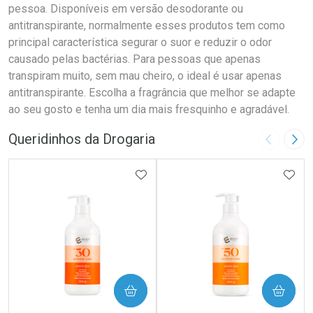
pessoa. Disponíveis em versão desodorante ou
antitranspirante, normalmente esses produtos tem como
principal característica segurar o suor e reduzir o odor
causado pelas bactérias. Para pessoas que apenas
transpiram muito, sem mau cheiro, o ideal é usar apenas
antitranspirante. Escolha a fragrância que melhor se adapte
ao seu gosto e tenha um dia mais fresquinho e agradável.
Queridinhos da Drogaria
Imagem A
Pró
ADICIONAR AOS FAVORITOS
ADIC
COMPRAR
COMPRAR