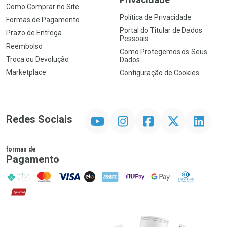
Como Comprar no Site
Política de Privacidade
Formas de Pagamento
Portal do Titular de Dados
Prazo de Entrega
Pessoais
Reembolso
Como Protegemos os Seus
Troca ou Devolução
Dados
Marketplace
Configuração de Cookies
YouTube
Instagram
Facebook
Twitter
Linkedin
Redes Sociais
formas de
Pagamento
PIX
MasterCard
VISA
ELO
AMEX
NuPay
Google Pay
Diners Club
Hipercard
Promoção em Destaque