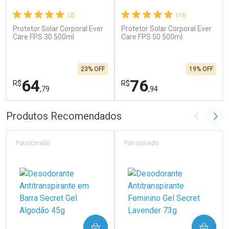
(2)
(13)
Protetor Solar Corporal Ever
Protetor Solar Corporal Ever
Care FPS 30 500ml
Care FPS 50 500ml
23% OFF
19% OFF
64
76
R$
R$
,79
,94
FECHAR
F
FECHAR
F
Produtos Recomendados
Imagem A
Pró
Laboratório
Laboratório
Por Menos
Por Menos
Patrocinado
Patrocinado
COMPRAR
COMPRAR