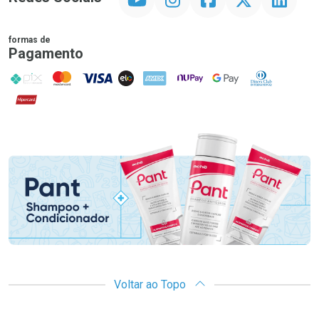
formas de
Pagamento
PIX
MasterCard
VISA
ELO
AMEX
NuPay
Google Pay
Diners Club
Hipercard
Promoção em Destaque
Voltar ao Topo