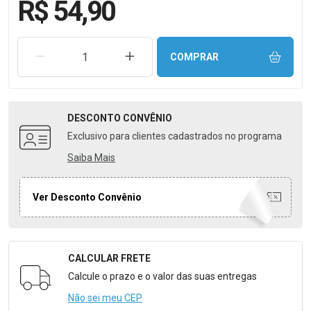
R$ 54,90
REMOVER UMA UNIDADE
AUMENTAR UMA UNIDADE
COMPRAR
DESCONTO
CONVÊNIO
Exclusivo para clientes cadastrados no programa
Saiba Mais
Ver Desconto Convênio
CALCULAR FRETE
Formulário para Calcular o Frete
Calcule o prazo e o valor das suas entregas
Não sei meu CEP