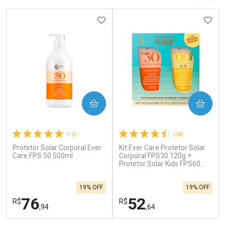
ADICIONAR AOS FAVORITOS
ADIC
COMPRAR
COMPRAR
(13)
(24)
Protetor Solar Corporal Ever
Kit Ever Care Protetor Solar
Care FPS 50 500ml
Corporal FPS30 120g +
Protetor Solar Kids FPS60
120g
19% OFF
19% OFF
76
52
R$
R$
,94
,64