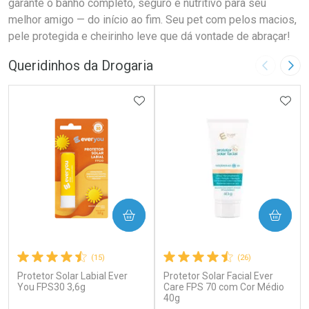
garante o banho completo, seguro e nutritivo para seu
melhor amigo — do início ao fim. Seu pet com pelos macios,
pele protegida e cheirinho leve que dá vontade de abraçar!
Queridinhos da Drogaria
Imagem A
Pró
ADICIONAR AOS FAVORITOS
ADIC
COMPRAR
COMPRAR
(15)
(26)
Protetor Solar Labial Ever
Protetor Solar Facial Ever
You FPS30 3,6g
Care FPS 70 com Cor Médio
40g