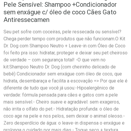
Pele Sensível: Shampoo +Condicionador
sem enxágue c/ óleo de coco Cães Gato
Antiressecamen
Seu pet sofre com coceiras, pele ressecada ou sensível?
Chega perder tempo com produtos que não funcionam.O Kit
Dr. Dog com Shampoo Neutro + Leave-in com Óleo de Coco
foi feito pra isso: hidratar, proteger e deixar seu pet cheiroso
de verdade – com segurança total! -O que vem no
kit:Shampoo Neutro Dr. Dog (com cheirinho delicado de
bebê) Condicionador sem enxágue com óleo de coco, que
hidrata, desembaraça e facilita a escovação => Por que ele é
diferente de tudo que você já usou:-Hipoalergênico de
verdade: fórmula pensada para cães e gatos com a pele
mais sensível.- Cheiro suave e agradável: sem exageros,
não irrita o olfato do pet.- Hidratação profunda: o óleo de
coco age na pele e nos pelos, sem deixar o animal oleoso.-
Zero desperdício de água: o leave-in dispensa o enxágue e
prolonga o cuidado por mais dias.- Toque seco + textura