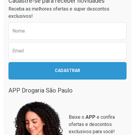
Cadastre-se para receber novidades
Ativar Desconto
Ativar Desconto
Receba as melhores ofertas e super descontos
Comprar sem Desconto
Comprar sem Desconto
exclusivos!
Por R$ 23,99/cada
Por R$ 27,99/cada
Comprar sem Desconto
Comprar sem Desconto
Preencha o formulário abaixo para receber 
Por R$ 23,99/cada
Por R$ 27,99/cada
Nome
Email
CADASTRAR
APP Drogaria São Paulo
Baixe o
APP
e confira
ofertas e descontos
exclusivos para você!