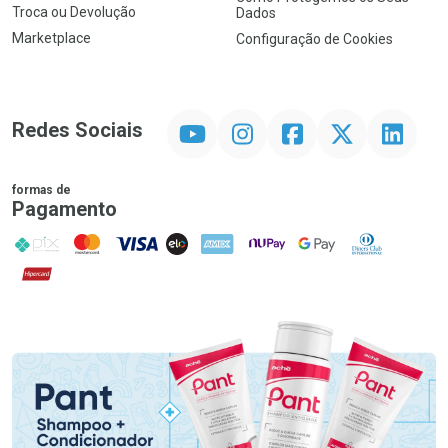
Troca ou Devolução
Dados
Marketplace
Configuração de Cookies
YouTube
Instagram
Facebook
Twitter
Linkedin
Redes Sociais
formas de
Pagamento
PIX
MasterCard
VISA
ELO
AMEX
NuPay
Google Pay
Diners Club
Hipercard
Promoção em Destaque