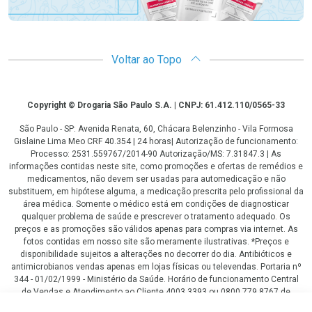
Voltar ao Topo
Copyright
Copyright © Drogaria São Paulo S.A. | CNPJ: 61.412.110/0565-33
São Paulo - SP: Avenida Renata, 60, Chácara Belenzinho - Vila Formosa
Gislaine Lima Meo CRF 40.354 | 24 horas| Autorização de funcionamento:
Processo: 2531.559767/2014-90 Autorização/MS: 7.31847.3 | As
informações contidas neste site, como promoções e ofertas de remédios e
medicamentos, não devem ser usadas para automedicação e não
substituem, em hipótese alguma, a medicação prescrita pelo profissional da
área médica. Somente o médico está em condições de diagnosticar
qualquer problema de saúde e prescrever o tratamento adequado. Os
preços e as promoções são válidos apenas para compras via internet. As
fotos contidas em nosso site são meramente ilustrativas. *Preços e
disponibilidade sujeitos a alterações no decorrer do dia. Antibióticos e
antimicrobianos vendas apenas em lojas físicas ou televendas. Portaria nº
344 - 01/02/1999 - Ministério da Saúde. Horário de funcionamento Central
de Vendas e Atendimento ao Cliente 4003 3393 ou 0800 779 8767 de
domingo a domingo das 08h00 às 20h00.