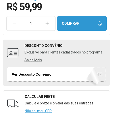
R$ 59,99
REMOVER UMA UNIDADE
AUMENTAR UMA UNIDADE
COMPRAR
DESCONTO
CONVÊNIO
Exclusivo para clientes cadastrados no programa
Saiba Mais
Ver Desconto Convênio
CALCULAR FRETE
Formulário para Calcular o Frete
Calcule o prazo e o valor das suas entregas
Não sei meu CEP