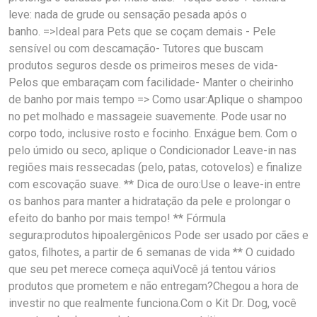
leve: nada de grude ou sensação pesada após o
banho. =>Ideal para Pets que se coçam demais - Pele
sensível ou com descamação- Tutores que buscam
produtos seguros desde os primeiros meses de vida-
Pelos que embaraçam com facilidade- Manter o cheirinho
de banho por mais tempo => Como usar:Aplique o shampoo
no pet molhado e massageie suavemente. Pode usar no
corpo todo, inclusive rosto e focinho. Enxágue bem. Com o
pelo úmido ou seco, aplique o Condicionador Leave-in nas
regiões mais ressecadas (pelo, patas, cotovelos) e finalize
com escovação suave. ** Dica de ouro:Use o leave-in entre
os banhos para manter a hidratação da pele e prolongar o
efeito do banho por mais tempo! ** Fórmula
segura:produtos hipoalergênicos Pode ser usado por cães e
gatos, filhotes, a partir de 6 semanas de vida ** O cuidado
que seu pet merece começa aquiVocê já tentou vários
produtos que prometem e não entregam?Chegou a hora de
investir no que realmente funciona.Com o Kit Dr. Dog, você