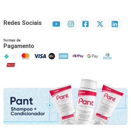
YouTube
Instagram
Facebook
Twitter
Linkedin
Redes Sociais
formas de
Pagamento
PIX
MasterCard
VISA
ELO
AMEX
NuPay
Google Pay
Diners Club
Hipercard
Promoção em Destaque