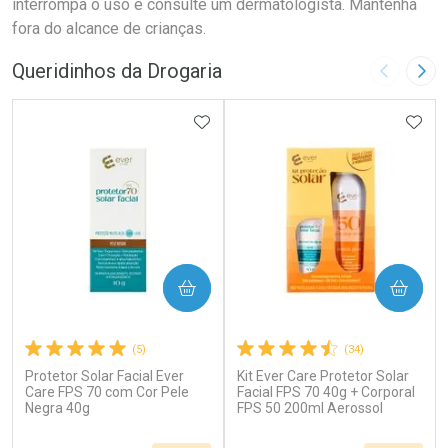
interrompa o uso e consulte um dermatologista. Mantenha
fora do alcance de crianças.
Queridinhos da Drogaria
Imagem A
Pró
ADICIONAR AOS FAVORITOS
ADIC
COMPRAR
COMPRAR
(5)
(34)
Protetor Solar Facial Ever
Kit Ever Care Protetor Solar
Care FPS 70 com Cor Pele
Facial FPS 70 40g + Corporal
Negra 40g
FPS 50 200ml Aerossol