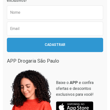
exclusivos!
Por R$ 37,25/cada
Por R$ 74,99/cada
Comprar sem Desconto
Comprar sem Desconto
Preencha o formulário abaixo para receber 
Por R$ 37,25/cada
Por R$ 74,99/cada
Nome
Email
CADASTRAR
APP Drogaria São Paulo
Baixe o
APP
e confira
ofertas e descontos
exclusivos para você!