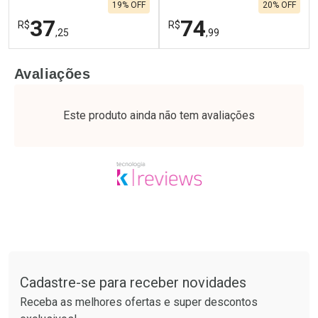
19% OFF
20% OFF
37
74
R$
R$
,25
,99
FECHAR
F
FECHAR
F
Avaliações
Laboratório
Laboratório
Por Menos
Por Menos
Este produto ainda não tem avaliações
Tudo sobre a Drogaria São Paulo
Cadastre-se para receber novidades
Ativar Desconto
Ativar Desconto
Receba as melhores ofertas e super descontos
Comprar sem Desconto
Comprar sem Desconto