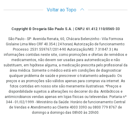
Voltar ao Topo
Copyright
Copyright © Drogaria São Paulo S.A. | CNPJ: 61.412.110/0565-33
São Paulo - SP: Avenida Renata, 60, Chácara Belenzinho - Vila Formosa
Gislaine Lima Meo CRF 40.354 | 24 horas| Autorização de funcionamento:
Processo: 2531.559767/2014-90 Autorização/MS: 7.31847.3 | As
informações contidas neste site, como promoções e ofertas de remédios e
medicamentos, não devem ser usadas para automedicação e não
substituem, em hipótese alguma, a medicação prescrita pelo profissional da
área médica. Somente o médico está em condições de diagnosticar
qualquer problema de saúde e prescrever o tratamento adequado. Os
preços e as promoções são válidos apenas para compras via internet. As
fotos contidas em nosso site são meramente ilustrativas. *Preços e
disponibilidade sujeitos a alterações no decorrer do dia. Antibióticos e
antimicrobianos vendas apenas em lojas físicas ou televendas. Portaria nº
344 - 01/02/1999 - Ministério da Saúde. Horário de funcionamento Central
de Vendas e Atendimento ao Cliente 4003 3393 ou 0800 779 8767 de
domingo a domingo das 08h00 às 20h00.
LGPD Aceite os Cookies