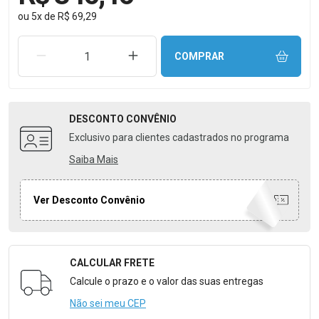
ou
5
x
de
R$ 69,29
REMOVER UMA UNIDADE
AUMENTAR UMA UNIDADE
COMPRAR
DESCONTO
CONVÊNIO
Exclusivo para clientes cadastrados no programa
Saiba Mais
Ver Desconto Convênio
CALCULAR FRETE
Formulário para Calcular o Frete
Calcule o prazo e o valor das suas entregas
Não sei meu CEP