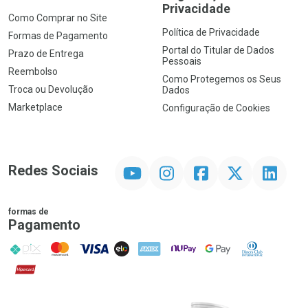
Privacidade
Como Comprar no Site
Política de Privacidade
Formas de Pagamento
Portal do Titular de Dados
Prazo de Entrega
Pessoais
Reembolso
Como Protegemos os Seus
Troca ou Devolução
Dados
Marketplace
Configuração de Cookies
YouTube
Instagram
Facebook
Twitter
Linkedin
Redes Sociais
formas de
Pagamento
PIX
MasterCard
VISA
ELO
AMEX
NuPay
Google Pay
Diners Club
Hipercard