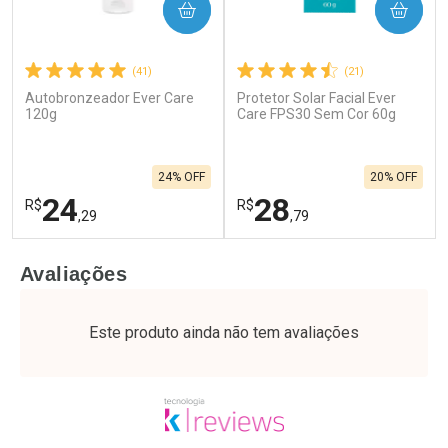
COMPRAR
COMPRAR
(41)
(21)
Autobronzeador Ever Care
Protetor Solar Facial Ever
120g
Care FPS30 Sem Cor 60g
24% OFF
20% OFF
24
28
R$
R$
,29
,79
FECHAR
F
FECHAR
F
Avaliações
Laboratório
Laboratório
Por Menos
Por Menos
Este produto ainda não tem avaliações