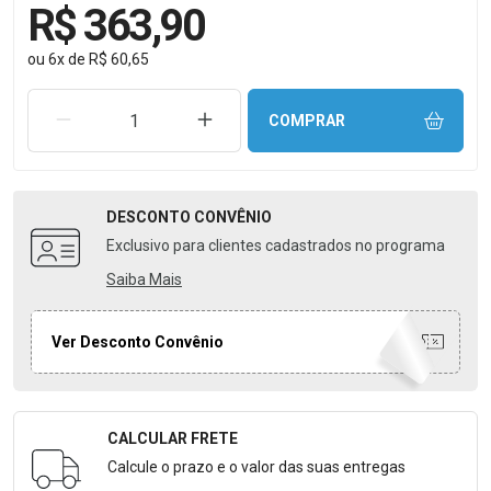
R$ 363,90
ou
6
x
de
R$ 60,65
REMOVER UMA UNIDADE
AUMENTAR UMA UNIDADE
COMPRAR
DESCONTO
CONVÊNIO
Exclusivo para clientes cadastrados no programa
Saiba Mais
Ver Desconto Convênio
CALCULAR FRETE
Formulário para Calcular o Frete
Calcule o prazo e o valor das suas entregas