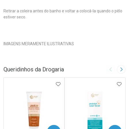
Retirar a coleira antes do banho e voltar a colocá-la quando o pêlo
estiver seco.
IMAGENS MERAMENTE ILUSTRATIVAS
Queridinhos da Drogaria
Imagem A
Pró
ADICIONAR AOS FAVORITOS
ADIC