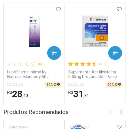
ADICIONAR AOS FAVORITOS
ADIC
COMPRAR
COMPRAR
(0)
(376)
Lubrificante Íntimo Ky
Suplemento Acetilcisteína
Naturals Blueberry 50g
600mg Drogaria São Paulo
16 Sachês
10% OFF
20% OFF
R$ 31,59
R$ 39,99
28
31
R$
R$
,40
,81
FECHAR
FECHAR
FEC
FEC
Produtos Recomendados
Imagem A
Pró
Laboratório
Laboratório
Por Menos
Por Menos
ADIC
Patrocinado
Patrocinado