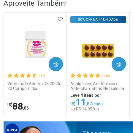
Aproveite Também!
Comprar sem Desconto
Comprar sem Desconto
Comprar sem Desconto
Comprar sem Desconto
ADICIONAR AOS FAVORITOS
80% OFF NA 4° UNIDADE
Por R$ 83,98/cada
Por R$ 106,99/cada
Por R$ 83,98/cada
Por R$ 106,99/cada
COMPRAR
COMPRAR
(17)
(148)
Vitamina D Addera D3 2000ui
Analgésico, Antitérmico e
30 Comprimidos
Anti-inflamatório Neosaldina
30mg + 300mg + 30mg 10
Leve 4 itens por
Drágeas
11
88
R$
,87/cada
R$
,86
ou R$ 14,99/un
FECHAR
FECHAR
FEC
FEC
Laboratório
Laboratório
Por Menos
Por Menos