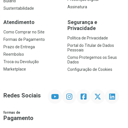
Bulário
Assinatura
Sustentabilidade
Atendimento
Segurança e
Privacidade
Como Comprar no Site
Política de Privacidade
Formas de Pagamento
Portal do Titular de Dados
Prazo de Entrega
Pessoais
Reembolso
Como Protegemos os Seus
Troca ou Devolução
Dados
Marketplace
Configuração de Cookies
YouTube
Instagram
Facebook
Twitter
Linkedin
Redes Sociais
formas de
Pagamento
PIX
MasterCard
VISA
ELO
AMEX
NuPay
Google Pay
Diners Club