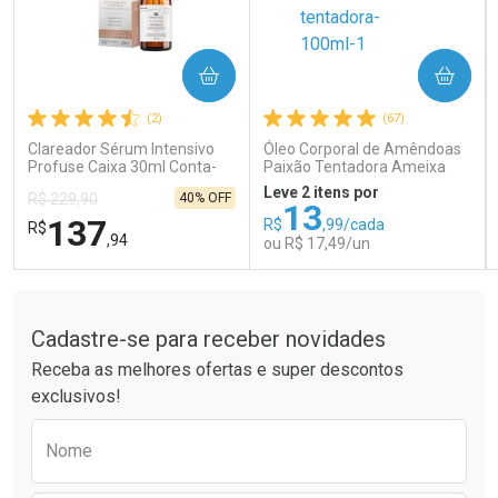
COMPRAR
COMPRAR
Ativar Desconto
Ativar Desconto
(2)
(67)
Comprar sem Desconto
Comprar sem Desconto
Comprar sem Desconto
Comprar sem Desconto
Clareador Sérum Intensivo
Óleo Corporal de Amêndoas
Por R$ 66,43/cada
Por R$ 121,90/cada
Por R$ 66,43/cada
Por R$ 121,90/cada
Profuse Caixa 30ml Conta-
Paixão Tentadora Ameixa
Gotas
Rubi 100ml
Leve 2 itens por
40% OFF
R$ 229,90
13
137
R$
,99/cada
R$
,94
ou R$ 17,49/un
Tudo sobre a Drogaria São Paulo
FECHAR
FECHAR
FEC
FEC
Laboratório
Laboratório
Por Menos
Por Menos
Cadastre-se para receber novidades
Receba as melhores ofertas e super descontos
exclusivos!
Preencha o formulário abaixo para receber 
Nome