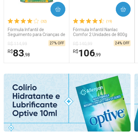
COMPRAR
COMPRAR
(32)
(19)
Fórmula Infantil de
Fórmula Infantil Nanlac
Seguimento para Crianças de
Comfor 2 Unidades de 800g
Primeira Infância Nestonutri
27% OFF
24% OFF
R$ 114,99
R$ 140,99
2 Unidades de 800g cada
83
106
R$
R$
,98
,99
FECHAR
FECHAR
FEC
FEC
Laboratório
Laboratório
Por Menos
Por Menos
Ativar Desconto
Ativar Desconto