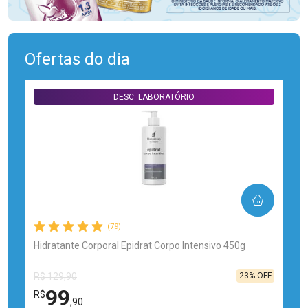
Ofertas do dia
DESC. LABORATÓRIO
COMPRAR
(79)
Hidratante Corporal Epidrat Corpo Intensivo 450g
23% OFF
R$ 129,90
99
R$
,90