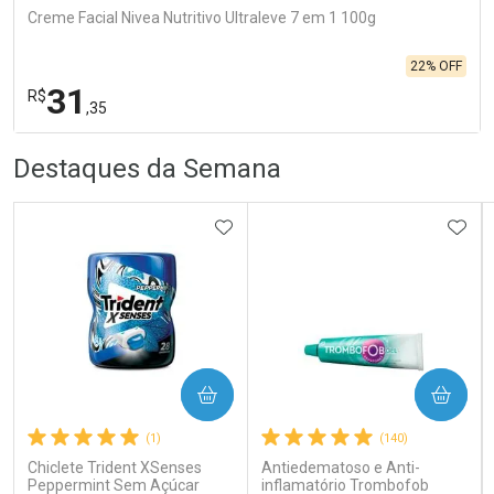
Creme Facial Nivea Nutritivo Ultraleve 7 em 1 100g
22% OFF
31
R$
,35
R
R
FECHA
FECHA
Destaques da Semana
Laboratório
Por Menos
ADICIONAR AOS FAVORITOS
ADIC
Ativar Desconto
COMPRAR
COMPRAR
(1)
(140)
Comprar sem Desconto
Comprar sem Desconto
Por R$ 31,35/cada
Por R$ 31,35/cada
Chiclete Trident XSenses
Antiedematoso e Anti-
Peppermint Sem Açúcar
inflamatório Trombofob