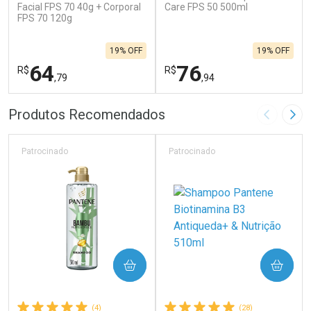
Facial FPS 70 40g + Corporal
Care FPS 50 500ml
FPS 70 120g
19% OFF
19% OFF
64
76
R$
R$
,79
,94
FECHAR
F
FECHAR
F
Produtos Recomendados
Imagem A
Pró
Laboratório
Laboratório
Por Menos
Por Menos
Patrocinado
Patrocinado
COMPRAR
COMPRAR
(4)
(28)