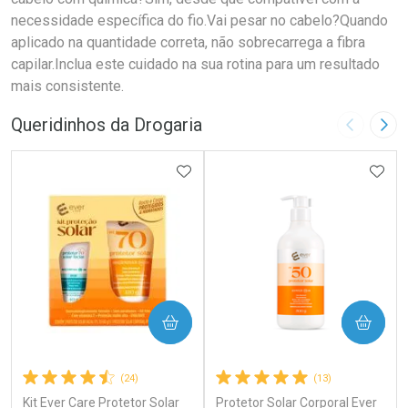
necessidade específica do fio.Vai pesar no cabelo?Quando
aplicado na quantidade correta, não sobrecarrega a fibra
capilar.Inclua este cuidado na sua rotina para um resultado
mais consistente.
Queridinhos da Drogaria
Imagem A
Pró
ADICIONAR AOS FAVORITOS
ADIC
COMPRAR
COMPRAR
(24)
(13)
Kit Ever Care Protetor Solar
Protetor Solar Corporal Ever