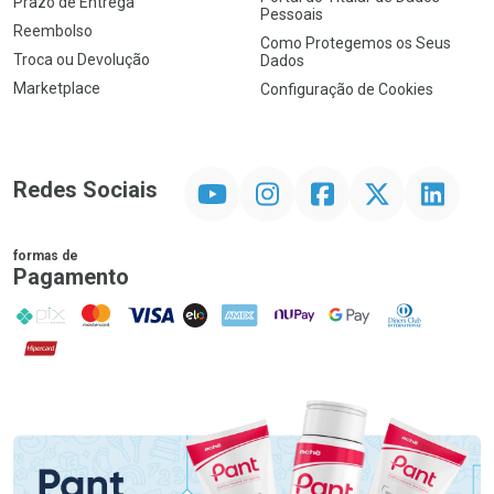
Prazo de Entrega
Pessoais
Reembolso
Como Protegemos os Seus
Troca ou Devolução
Dados
Marketplace
Configuração de Cookies
YouTube
Instagram
Facebook
Twitter
Linkedin
Redes Sociais
formas de
Pagamento
PIX
MasterCard
VISA
ELO
AMEX
NuPay
Google Pay
Diners Club
Hipercard
Promoção em Destaque