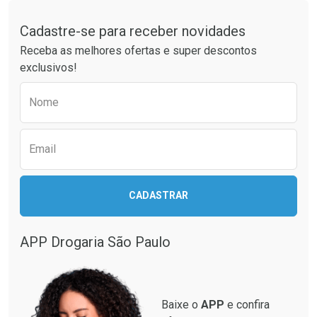
Tudo sobre a Drogaria São Paulo
Cadastre-se para receber novidades
Ativar Desconto
Ativar Desconto
Receba as melhores ofertas e super descontos
Comprar sem Desconto
Comprar sem Desconto
exclusivos!
Por R$ 35,99/cada
Por R$ 33,22/cada
Comprar sem Desconto
Comprar sem Desconto
Preencha o formulário abaixo para receber 
Por R$ 35,99/cada
Por R$ 33,22/cada
Nome
Email
CADASTRAR
APP Drogaria São Paulo
Baixe o
APP
e confira