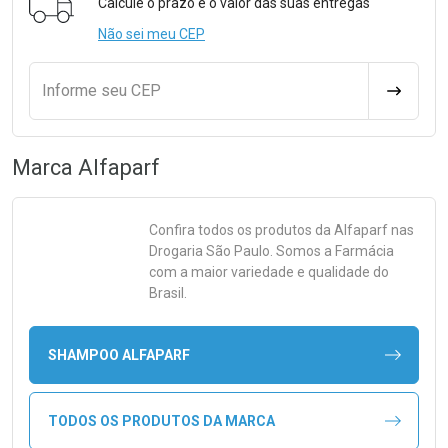
Calcule o prazo e o valor das suas entregas
Não sei meu CEP
Informe seu CEP
CALCULA
Marca
Alfaparf
Confira todos os produtos da
Alfaparf
nas
Drogaria São Paulo. Somos a Farmácia
com a maior variedade e qualidade do
Brasil.
SHAMPOO ALFAPARF
TODOS OS PRODUTOS DA MARCA