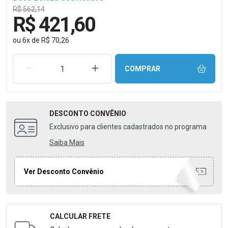
R$ 562,14
R$ 421,60
ou
6
x
de
R$ 70,26
REMOVER UMA UNIDADE
AUMENTAR UMA UNIDADE
COMPRAR
DESCONTO
CONVÊNIO
Exclusivo para clientes cadastrados no programa
Saiba Mais
Ver Desconto Convênio
CALCULAR FRETE
Formulário para Calcular o Frete