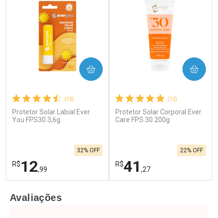
COMPRAR
COMPRAR
(15)
(12)
Protetor Solar Labial Ever
Protetor Solar Corporal Ever
You FPS30 3,6g
Care FPS 30 200g
32% OFF
22% OFF
12
41
R$
R$
,99
,27
FECHAR
F
FECHAR
F
Avaliações