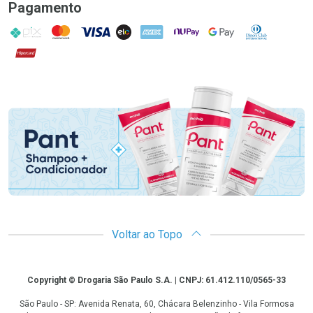
Pagamento
PIX
MasterCard
VISA
ELO
AMEX
NuPay
Google Pay
Diners Club
Hipercard
Promoção em Destaque
Voltar ao Topo
Copyright
Copyright © Drogaria São Paulo S.A. | CNPJ: 61.412.110/0565-33
São Paulo - SP: Avenida Renata, 60, Chácara Belenzinho - Vila Formosa