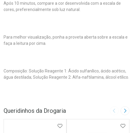
Após 10 minutos, compare a cor desenvolvida com a escala de
cores, preferencialmente sob luz natural.
Para melhor visualização, ponha a proveta aberta sobre a escala e
faça a leitura por cima.
Composição: Solução Reagente 1: Ácido sulfanílico, ácido acético,
água destilada; Solução Reagente 2: Alfa-naftilamina, álcool etílico.
Queridinhos da Drogaria
Imagem A
Pró
ADICIONAR AOS FAVORITOS
ADIC