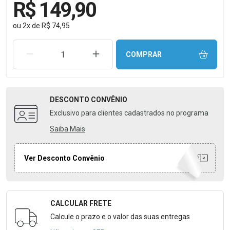
R$ 149,90
ou
2
x
de
R$ 74,95
REMOVER UMA UNIDADE
AUMENTAR UMA UNIDADE
COMPRAR
DESCONTO
CONVÊNIO
Exclusivo para clientes cadastrados no programa
Saiba Mais
Ver Desconto Convênio
CALCULAR FRETE
Formulário para Calcular o Frete
Calcule o prazo e o valor das suas entregas