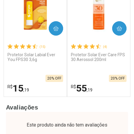
COMPRAR
COMPRAR
(15)
(4)
Protetor Solar Labial Ever
Protetor Solar Ever Care FPS
You FPS30 3,6g
30 Aerossol 200ml
20% OFF
20% OFF
15
55
R$
R$
,19
,19
FECHAR
F
FECHAR
F
Avaliações
Laboratório
Laboratório
Por Menos
Por Menos
Este produto ainda não tem avaliações