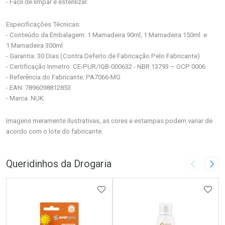
- Fácil de limpar e esterilizar.
Especificações Técnicas:
- Conteúdo da Embalagem: 1 Mamadeira 90ml, 1 Mamadeira 150ml e
1 Mamadeira 300ml
- Garantia: 30 Dias (Contra Defeito de Fabricação Pelo Fabricante)
- Certificação Inmetro: CE-PUR/IQB-000632 - NBR 13793 – OCP 0006
- Referência do Fabricante: PA7066-MG
- EAN: 7896098812853
- Marca: NUK
Imagens meramente ilustrativas, as cores e estampas podem variar de
acordo com o lote do fabricante.
Queridinhos da Drogaria
Imagem A
Pró
ADICIONAR AOS FAVORITOS
ADIC