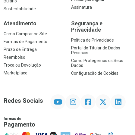
Bulário
Assinatura
Sustentabilidade
Atendimento
Segurança e
Privacidade
Como Comprar no Site
Política de Privacidade
Formas de Pagamento
Portal do Titular de Dados
Prazo de Entrega
Pessoais
Reembolso
Como Protegemos os Seus
Troca ou Devolução
Dados
Marketplace
Configuração de Cookies
YouTube
Instagram
Facebook
Twitter
Linkedin
Redes Sociais
formas de
Pagamento
PIX
MasterCard
VISA
ELO
AMEX
NuPay
Google Pay
Diners Club