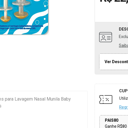
DES
Excl
Saib
Ver Descont
CUP
Util
res para Lavagem Nasal Munila Baby
s
Regr
PAIS80
Ganhe R$80 