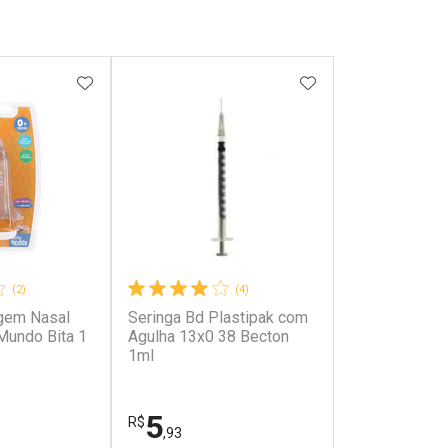
FAVORITOS
ADICIONAR AOS FAVORITOS
ADICIONAR AOS 
(2)
(4)
gem Nasal
Seringa Bd Plastipak com
Mundo Bita 1
Agulha 13x0 38 Becton
1ml
5
R$
,93