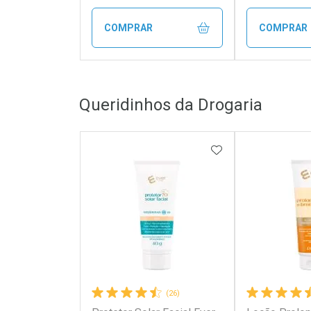
COMPRAR
COMPRAR
FECHAR
FECHAR
Queridinhos da Drogaria
Laboratório
Laborató
Por Menos
Por Men
ADICIONAR AOS 
(26)