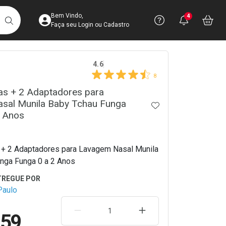
Acesse sua Conta
Precisa de 
Notific
Aces
Bem Vindo,
4
Você po
notifica
Vo
it
BUSCAR
Ver Recursos 
Faça seu Login ou Cadastro
crumb
4.6
Atendimento ao 
8
gas + 2 Adaptadores para
Central de Ajud
sal Munila Baby Tchau Funga
ADICIONAR AOS 
Televendas
2 Anos
4003-3393
s + 2 Adaptadores para Lavagem Nasal Munila
nga Funga 0 a 2 Anos
Paulo
REMOVER UMA UNIDADE
AUMENTAR UMA UNIDA
,59