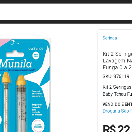
busca
isa?
Bread
Seringa
Kit 2 Serin
Lavagem Na
Funga 0 a 
876119
Kit 2 Seringa
Baby Tchau Fu
Drogaria São 
R$ 22