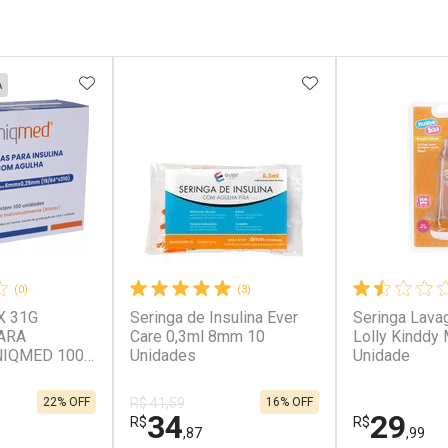
FAVORITOS
ADICIONAR AOS FAVORITOS
ADICIONAR AOS 
A
(0)
(3)
X 31G
Seringa de Insulina Ever
Seringa Lava
ARA
Care 0,3ml 8mm 10
Lolly Kinddy 
NIQMED 100
Unidades
Unidade
22% OFF
16% OFF
R$ 41,59
34
29
R$
R$
,87
,99