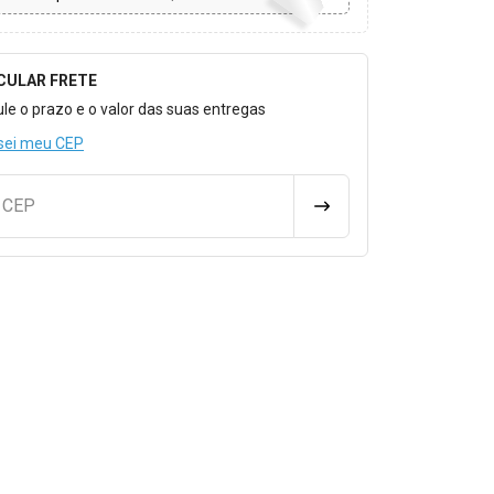
CULAR FRETE
o para Calcular o Frete
ule o prazo e o valor das suas entregas
sei meu CEP
u CEP
CALCULAR FRETE