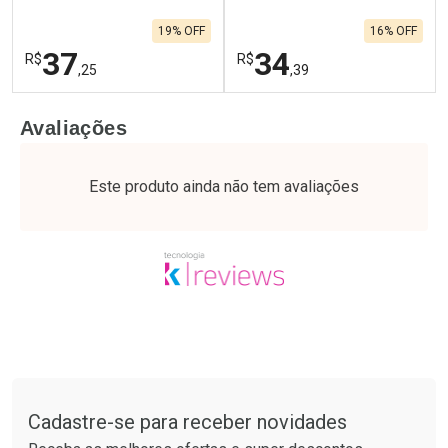
19% OFF
16% OFF
37
34
R$
R$
,25
,39
FECHAR
F
FECHAR
F
Avaliações
Laboratório
Laboratório
Por Menos
Por Menos
Este produto ainda não tem avaliações
Tudo sobre a Drogaria São Paulo
Cadastre-se para receber novidades
Ativar Desconto
Ativar Desconto