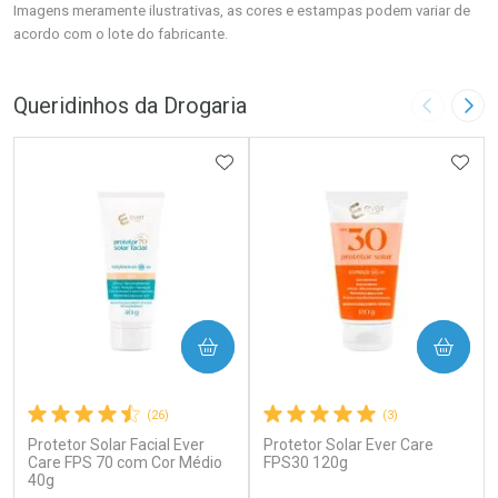
Imagens meramente ilustrativas, as cores e estampas podem variar de
acordo com o lote do fabricante.
Queridinhos da Drogaria
Imagem A
Pró
ADICIONAR AOS FAVORITOS
ADIC
COMPRAR
COMPRAR
(26)
(3)
Protetor Solar Facial Ever
Protetor Solar Ever Care
Care FPS 70 com Cor Médio
FPS30 120g
40g