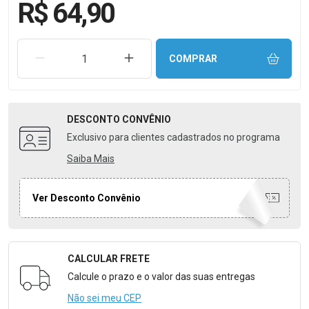
R$ 64,90
REMOVER UMA UNIDADE
AUMENTAR UMA UNIDADE
COMPRAR
DESCONTO
CONVÊNIO
Exclusivo para clientes cadastrados no programa
Saiba Mais
Ver Desconto Convênio
CALCULAR FRETE
Formulário para Calcular o Frete
Calcule o prazo e o valor das suas entregas
Não sei meu CEP