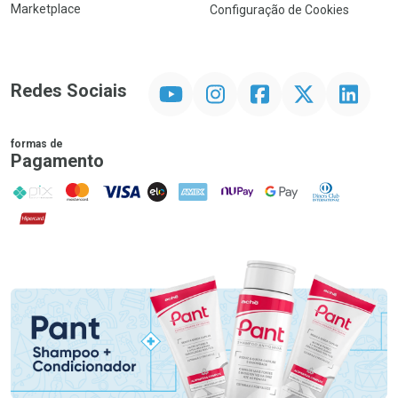
Marketplace
Configuração de Cookies
YouTube
Instagram
Facebook
Twitter
Linkedin
Redes Sociais
formas de
Pagamento
PIX
MasterCard
VISA
ELO
AMEX
NuPay
Google Pay
Diners Club
Hipercard
Promoção em Destaque