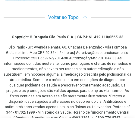
Voltar ao Topo
Copyright
Copyright © Drogaria São Paulo S.A. | CNPJ: 61.412.110/0565-33
São Paulo - SP: Avenida Renata, 60, Chácara Belenzinho - Vila Formosa
Gislaine Lima Meo CRF 40.354 | 24 horas| Autorização de funcionamento:
Processo: 2531.559767/2014-90 Autorização/MS: 7.31847.3 | As
informações contidas neste site, como promoções e ofertas de remédios e
medicamentos, não devem ser usadas para automedicação e não
substituem, em hipótese alguma, a medicação prescrita pelo profissional da
área médica. Somente o médico está em condições de diagnosticar
qualquer problema de saúde e prescrever o tratamento adequado. Os
preços e as promoções são válidos apenas para compras via internet. As
fotos contidas em nosso site são meramente ilustrativas. *Preços e
disponibilidade sujeitos a alterações no decorrer do dia. Antibióticos e
antimicrobianos vendas apenas em lojas físicas ou televendas. Portaria nº
344 - 01/02/1999 - Ministério da Saúde. Horário de funcionamento Central
de Vendas e Atendimento ao Cliente 4003 3393 ou 0800 779 8767 de
domingo a domingo das 08h00 às 20h00.
R$ 64,90
LGPD Aceite os Cookies
COMPRAR