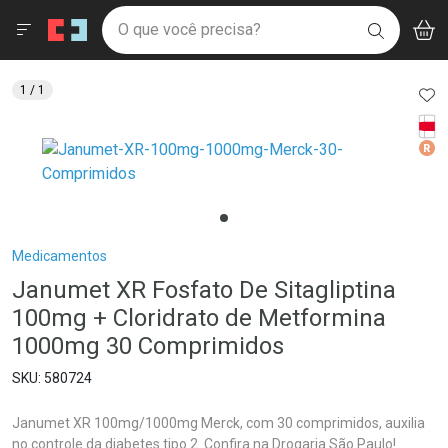
Drogaria São Paulo
Menu
Aces
Ir direto para a home
O que você precisa?
V
i
BUSCAR
Navegue pela página
Ir direto para o conteúdo
Faça a sua busca
Ir direto para a busca
Ir direto para a conta
AD
1
/ 1
Ir direto para a ajuda
Tarj
Ir direto para a notificações
Med
Ir direto para o carrinho
Ir direto para o menu
Breadcrumb
Medicamentos
Janumet XR Fosfato De Sitagliptina
100mg + Cloridrato de Metformina
1000mg 30 Comprimidos
580724
Janumet XR 100mg/1000mg Merck, com 30 comprimidos, auxilia
no controle da diabetes tipo 2. Confira na Drogaria São Paulo!