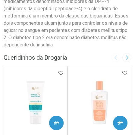
medicamentos denominados inibidores da DPP-4
(inibidores da dipeptidil peptidase-4) e o cloridrato de
metformina é um membro da classe das biguanidas. Esses
dois componentes atuam juntos para controlar os níveis de
açúcar no sangue em pacientes com diabetes mellitus tipo
2. O diabetes tipo 2 era denominado diabetes mellitus não
dependente de insulina.
Queridinhos da Drogaria
Imagem A
Pró
ADICIONAR AOS FAVORITOS
ADIC
COMPRAR
COMPRAR