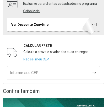
Exclusivo para clientes cadastrados no programa
Saiba Mais
Ver Desconto Convênio
CALCULAR FRETE
Formulário para Calcular o Frete
Calcule o prazo e o valor das suas entregas
Não sei meu CEP
Informe seu CEP
CALCULA
Confira também