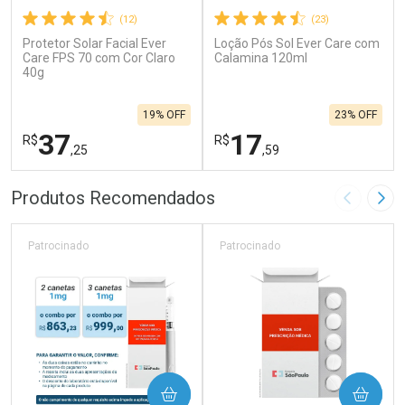
(12)
(23)
Protetor Solar Facial Ever
Loção Pós Sol Ever Care com
Care FPS 70 com Cor Claro
Calamina 120ml
40g
19% OFF
23% OFF
37
17
R$
R$
,25
,59
FECHAR
F
FECHAR
F
Produtos Recomendados
Imagem A
Pró
Laboratório
Laboratório
Por Menos
Por Menos
Patrocinado
Patrocinado
COMPRAR
COMPRAR