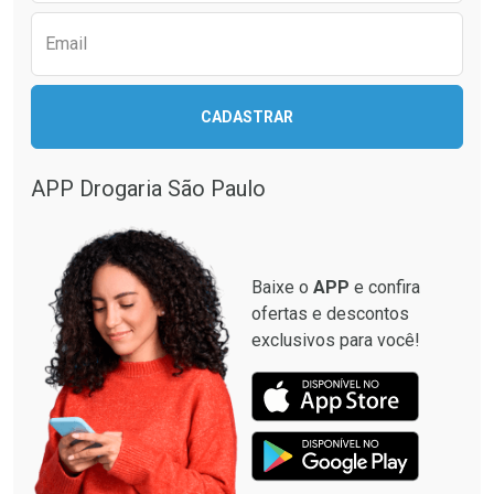
Email
Ativar Desconto
CADASTRAR
Ativar Desconto
Comprar sem Desconto
Comprar sem Desconto
Por R$ 664,02/cada
Por R$ 130,95/cada
APP Drogaria São Paulo
Comprar sem Desconto
Comprar sem Desconto
Por R$ 664,02/cada
Por R$ 130,95/cada
Baixe o
APP
e confira
ofertas e descontos
exclusivos para você!