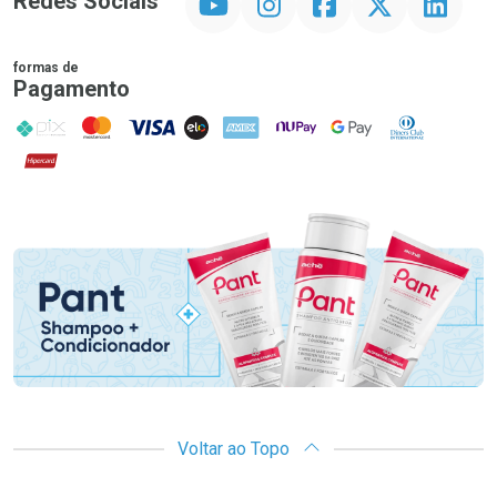
Redes Sociais
formas de
Pagamento
PIX
MasterCard
VISA
ELO
AMEX
NuPay
Google Pay
Diners Club
Hipercard
Promoção em Destaque
Voltar ao Topo