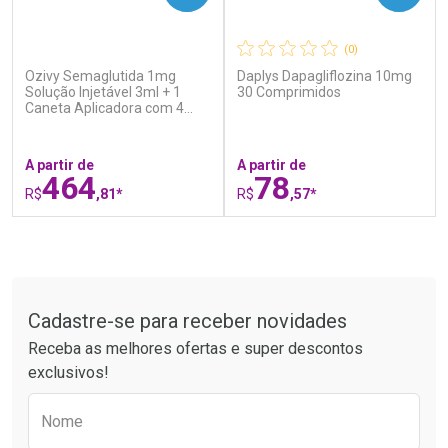
(0)
(0)
Ozivy Semaglutida 1mg
Daplys Dapagliflozina 10mg
Ativar Desconto
Ativar Desconto
Solução Injetável 3ml + 1
30 Comprimidos
Caneta Aplicadora com 4
Comprar sem Desconto
Comprar sem Desconto
Agulhas
Por R$ 37,25/cada
Por R$ 17,59/cada
Comprar sem Desconto
Comprar sem Desconto
Por R$ 37,25/cada
Por R$ 17,59/cada
A partir de
A partir de
464
78
R$
,81*
R$
,57*
FECHAR
F
FECHAR
F
Tudo sobre a Drogaria São Paulo
Laboratório
Laboratório
Por Menos
Por Menos
Cadastre-se para receber novidades
Receba as melhores ofertas e super descontos
exclusivos!
Preencha o formulário abaixo para receber 
Nome