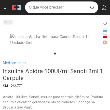
Drogaria São Paulo
Menu
Aces
Ir direto para a home
O que você precisa?
V
i
BUSCAR
Navegue pela página
Ir direto para o conteúdo
Faça a sua busca
Ir direto para a busca
Ir direto para a conta
AD
1
/ 1
Ir direto para a ajuda
Med
Ir direto para a notificações
Tarj
Ir direto para o carrinho
Med
Ir direto para o menu
Breadcrumb
Medicamentos
Insulina Apidra 100UI/ml Sanofi 3ml 1
Carpule
266779
Apidra 100UI/ml Sanofi, insulina para controle glicêmico. Produto
seguro e eficaz no gerenciamento do diabetes. Conheça na
Drogaria São Paulo!