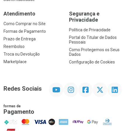
Atendimento
Segurança e
Privacidade
Como Comprar no Site
Política de Privacidade
Formas de Pagamento
Portal do Titular de Dados
Prazo de Entrega
Pessoais
Reembolso
Como Protegemos os Seus
Troca ou Devolução
Dados
Marketplace
Configuração de Cookies
YouTube
Instagram
Facebook
Twitter
Linkedin
Redes Sociais
formas de
Pagamento
PIX
MasterCard
VISA
ELO
AMEX
NuPay
Google Pay
Diners Club
Hipercard