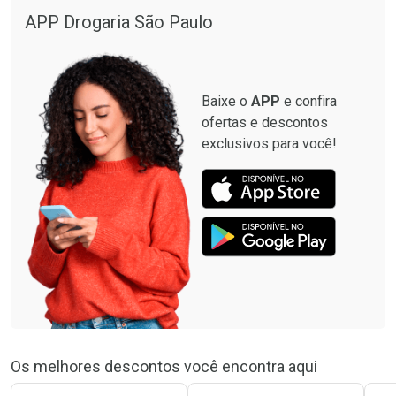
Por R$ 130,95/cada
Por R$ 294,88/cada
APP Drogaria São Paulo
Comprar sem Desconto
Comprar sem Desconto
Por R$ 130,95/cada
Por R$ 294,88/cada
Baixe o
APP
e confira
ofertas e descontos
exclusivos para você!
Os melhores descontos você encontra aqui