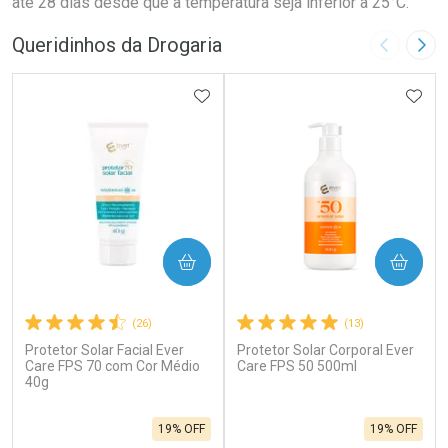
até 28 dias desde que a temperatura seja inferior a 25°C.
Queridinhos da Drogaria
Imagem A
Pró
ADICIONAR AOS FAVORITOS
ADIC
COMPRAR
COMPRAR
(26)
(13)
Protetor Solar Facial Ever
Protetor Solar Corporal Ever
Care FPS 70 com Cor Médio
Care FPS 50 500ml
40g
19% OFF
19% OFF