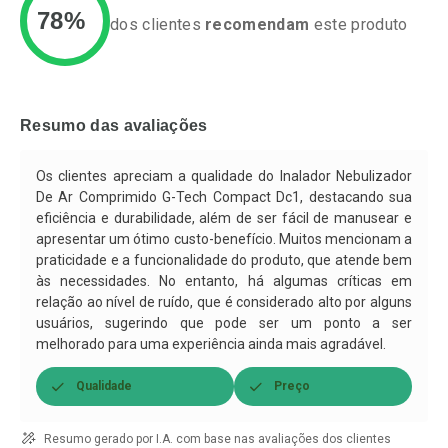
78%
dos clientes
recomendam
este produto
Ativar Desconto
Ativar Desconto
Comprar sem Desconto
Comprar sem Desconto
Resumo das avaliações
Por R$ 42,13/cada
Por R$ 34,99/cada
Comprar sem Desconto
Comprar sem Desconto
Por R$ 42,13/cada
Por R$ 34,99/cada
Os clientes apreciam a qualidade do Inalador Nebulizador
De Ar Comprimido G-Tech Compact Dc1, destacando sua
eficiência e durabilidade, além de ser fácil de manusear e
apresentar um ótimo custo-benefício. Muitos mencionam a
praticidade e a funcionalidade do produto, que atende bem
às necessidades. No entanto, há algumas críticas em
relação ao nível de ruído, que é considerado alto por alguns
usuários, sugerindo que pode ser um ponto a ser
melhorado para uma experiência ainda mais agradável.
Qualidade
Preço
Resumo gerado por I.A. com base nas avaliações dos clientes