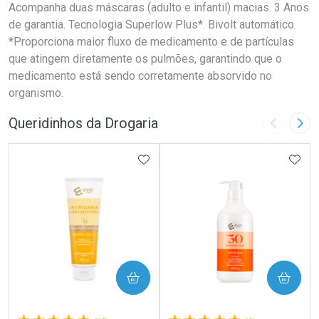
Acompanha duas máscaras (adulto e infantil) macias. 3 Anos
de garantia. Tecnologia Superlow Plus*. Bivolt automático.
*Proporciona maior fluxo de medicamento e de partículas
que atingem diretamente os pulmões, garantindo que o
medicamento está sendo corretamente absorvido no
organismo.
Queridinhos da Drogaria
Imagem A
Pró
ADICIONAR AOS FAVORITOS
ADIC
COMPRAR
COMPRAR