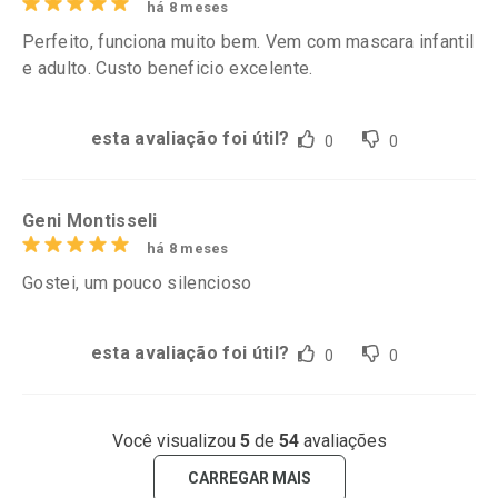
há 8 meses
Perfeito, funciona muito bem. Vem com mascara infantil
e adulto. Custo beneficio excelente.
esta avaliação foi útil?
0
0
Geni Montisseli
há 8 meses
Gostei, um pouco silencioso
esta avaliação foi útil?
0
0
Você visualizou
5
de
54
avaliações
CARREGAR MAIS