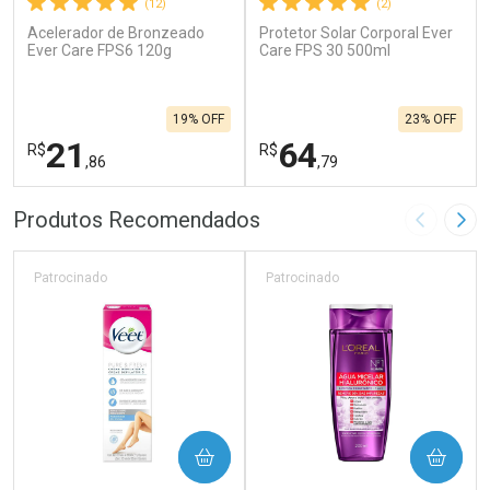
(12)
(2)
Acelerador de Bronzeado
Protetor Solar Corporal Ever
Ever Care FPS6 120g
Care FPS 30 500ml
19% OFF
23% OFF
21
64
R$
R$
,86
,79
FECHAR
F
FECHAR
F
Produtos Recomendados
Imagem A
Pró
Laboratório
Laboratório
Por Menos
Por Menos
Patrocinado
Patrocinado
COMPRAR
COMPRAR