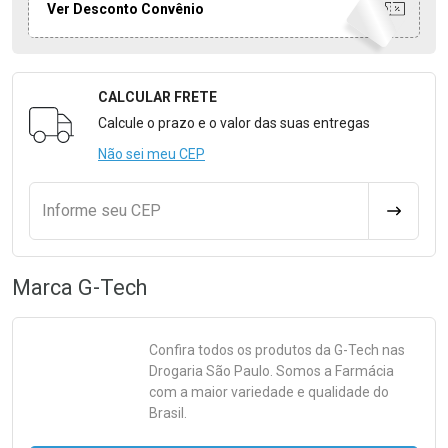
Ver Desconto Convênio
CALCULAR FRETE
Formulário para Calcular o Frete
Calcule o prazo e o valor das suas entregas
Não sei meu CEP
Informe seu CEP
CALCULA
Marca
G-Tech
Confira todos os produtos da
G-Tech
nas
Drogaria São Paulo. Somos a Farmácia
com a maior variedade e qualidade do
Brasil.