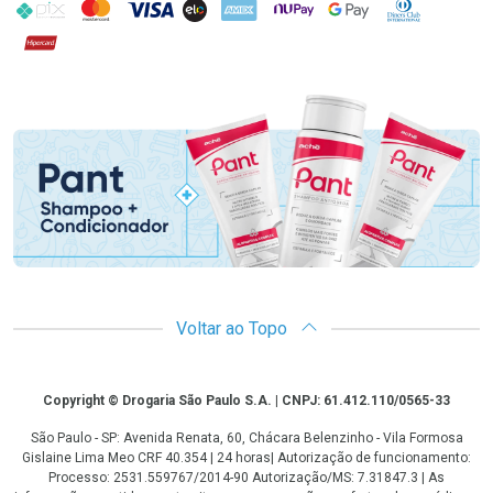
PIX
MasterCard
VISA
ELO
AMEX
NuPay
Google Pay
Diners Club
Hipercard
Promoção em Destaque
Voltar ao Topo
Copyright
Copyright © Drogaria São Paulo S.A. | CNPJ: 61.412.110/0565-33
São Paulo - SP: Avenida Renata, 60, Chácara Belenzinho - Vila Formosa
Gislaine Lima Meo CRF 40.354 | 24 horas| Autorização de funcionamento:
Processo: 2531.559767/2014-90 Autorização/MS: 7.31847.3 | As