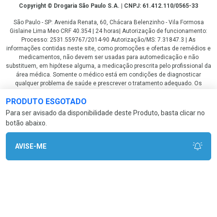
Copyright
Copyright © Drogaria São Paulo S.A. | CNPJ: 61.412.110/0565-33
São Paulo - SP: Avenida Renata, 60, Chácara Belenzinho - Vila Formosa
Gislaine Lima Meo CRF 40.354 | 24 horas| Autorização de funcionamento:
Processo: 2531.559767/2014-90 Autorização/MS: 7.31847.3 | As
informações contidas neste site, como promoções e ofertas de remédios e
medicamentos, não devem ser usadas para automedicação e não
substituem, em hipótese alguma, a medicação prescrita pelo profissional da
área médica. Somente o médico está em condições de diagnosticar
qualquer problema de saúde e prescrever o tratamento adequado. Os
preços e as promoções são válidos apenas para compras via internet. As
PRODUTO ESGOTADO
fotos contidas em nosso site são meramente ilustrativas. *Preços e
disponibilidade sujeitos a alterações no decorrer do dia. Antibióticos e
Para ser avisado da disponibilidade deste Produto, basta clicar no
antimicrobianos vendas apenas em lojas físicas ou televendas. Portaria nº
botão abaixo.
344 - 01/02/1999 - Ministério da Saúde. Horário de funcionamento Central
de Vendas e Atendimento ao Cliente 4003 3393 ou 0800 779 8767 de
domingo a domingo das 08h00 às 20h00.
AVISE-ME
LGPD Aceite os Cookies