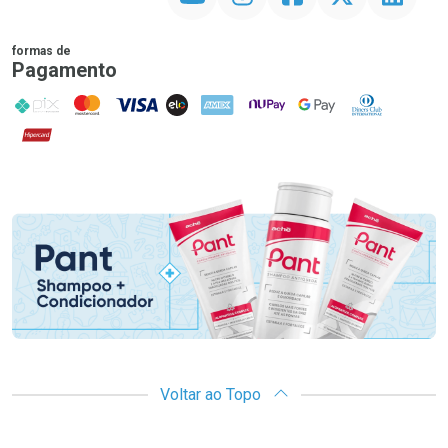
formas de
Pagamento
PIX
MasterCard
VISA
ELO
AMEX
NuPay
Google Pay
Diners Club
Hipercard
Promoção em Destaque
Voltar ao Topo