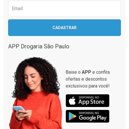
Email
Ativar Desconto
CADASTRAR
Ativar Desconto
Comprar sem Desconto
Comprar sem Desconto
Por R$ 664,02/cada
Por R$ 28,90/cada
APP Drogaria São Paulo
Comprar sem Desconto
Comprar sem Desconto
Por R$ 664,02/cada
Por R$ 28,90/cada
Baixe o
APP
e confira
ofertas e descontos
exclusivos para você!