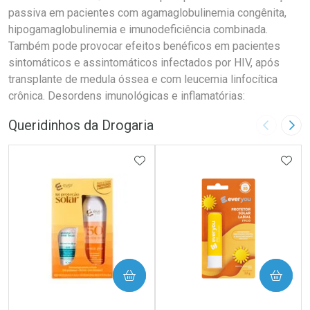
passiva em pacientes com agamaglobulinemia congênita,
hipogamaglobulinemia e imunodeficiência combinada.
Também pode provocar efeitos benéficos em pacientes
sintomáticos e assintomáticos infectados por HIV, após
transplante de medula óssea e com leucemia linfocítica
crônica. Desordens imunológicas e inflamatórias:
Queridinhos da Drogaria
Imagem A
Pró
ADICIONAR AOS FAVORITOS
ADIC
COMPRAR
COMPRAR