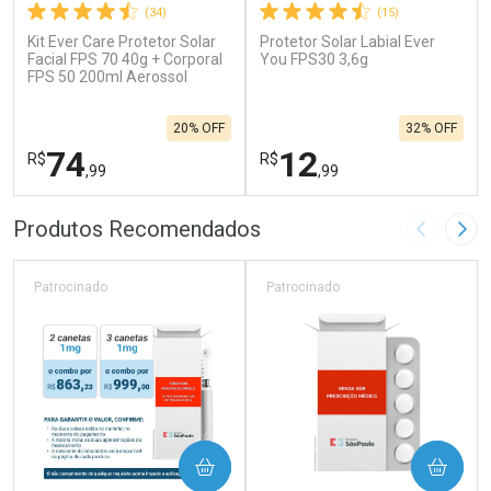
(34)
(15)
Kit Ever Care Protetor Solar
Protetor Solar Labial Ever
Facial FPS 70 40g + Corporal
You FPS30 3,6g
FPS 50 200ml Aerossol
20% OFF
32% OFF
74
12
R$
R$
,99
,99
FECHAR
F
FECHAR
F
Produtos Recomendados
Imagem A
Pró
Laboratório
Laboratório
Por Menos
Por Menos
Patrocinado
Patrocinado
COMPRAR
COMPRAR