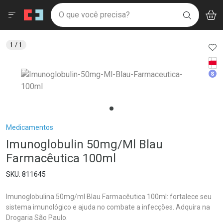
Drogaria São Paulo
Menu
Aces
Ir direto para a home
O que você precisa?
V
i
BUSCAR
Navegue pela página
Ir direto para o conteúdo
Faça a sua busca
Ir direto para a busca
Ir direto para a conta
AD
1
/ 1
Ir direto para a ajuda
Tarj
Ir direto para a notificações
Med
Ir direto para o carrinho
Ir direto para o menu
Breadcrumb
Medicamentos
Imunoglobulin 50mg/Ml Blau
Farmacêutica 100ml
811645
Imunoglobulina 50mg/ml Blau Farmacêutica 100ml: fortalece seu
sistema imunológico e ajuda no combate a infecções. Adquira na
Drogaria São Paulo.