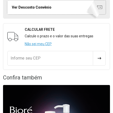
Ver Desconto Convênio
CALCULAR FRETE
Formulário para Calcular o Frete
Calcule o prazo e o valor das suas entregas
Não sei meu CEP
Informe seu CEP
CALCULA
Confira também