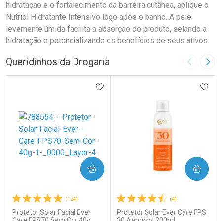
hidratação e o fortalecimento da barreira cutânea, aplique o
Nutriol Hidratante Intensivo logo após o banho. A pele
levemente úmida facilita a absorção do produto, selando a
hidratação e potencializando os benefícios de seus ativos.
Queridinhos da Drogaria
Imagem A
Pró
ADICIONAR AOS FAVORITOS
ADIC
COMPRAR
COMPRAR
(124)
(4)
Protetor Solar Facial Ever
Protetor Solar Ever Care FPS
Care FPS70 Sem Cor 40g
30 Aerossol 200ml