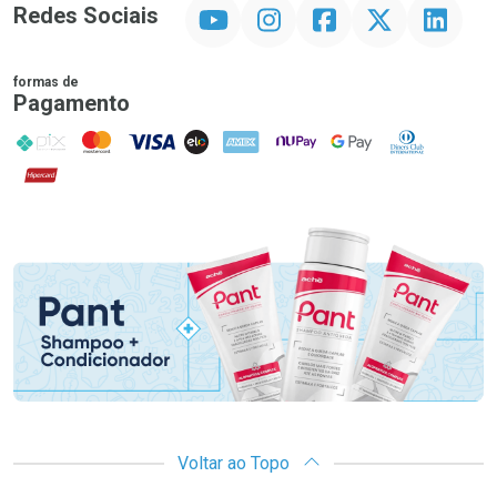
YouTube
Instagram
Facebook
Twitter
Linkedin
Redes Sociais
formas de
Pagamento
PIX
MasterCard
VISA
ELO
AMEX
NuPay
Google Pay
Diners Club
Hipercard
Promoção em Destaque
Voltar ao Topo