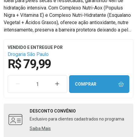
ideal para peles secas e ressecadas, garantindo 48h de
hidratação intensiva. Com Complexo Nutri-Aox (Populus
Nigra + Vitamina E) e Complexo Nutri-Hidratante (Esqualano
Vegetal + Ácidos Graxos), oferece ação antioxidante, nutre
intensamente, preserva a barreira protetora deixando a pele
suave e macia com textura leve. 0% Parabenos e
fragrâncias. Vegano e Cruelty Free.
Drogaria São Paulo
R$ 79,99
REMOVER UMA UNIDADE
AUMENTAR UMA UNIDADE
COMPRAR
DESCONTO
CONVÊNIO
Exclusivo para clientes cadastrados no programa
Saiba Mais