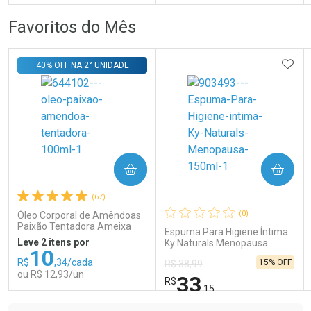
FECHAR
FECHAR
FEC
FEC
Favoritos do Mês
Laboratório
Laboratório
Por Menos
Por Menos
ADIC
40% OFF NA 2° UNIDADE
COMPRAR
COMPRAR
Ativar Desconto
Ativar Desconto
(67)
Comprar sem Desconto
Comprar sem Desconto
Comprar sem Desconto
Comprar sem Desconto
(0)
Óleo Corporal de Amêndoas
Por R$ 15,99/cada
Por R$ 41,99/cada
Por R$ 15,99/cada
Por R$ 41,99/cada
Paixão Tentadora Ameixa
Espuma Para Higiene Íntima
Rubi 100ml
Leve 2 itens por
Ky Naturals Menopausa
10
150ml
R$
,34/cada
15% OFF
R$ 38,99
ou R$ 12,93/un
33
R$
,15
FECHAR
FECHAR
FEC
FEC