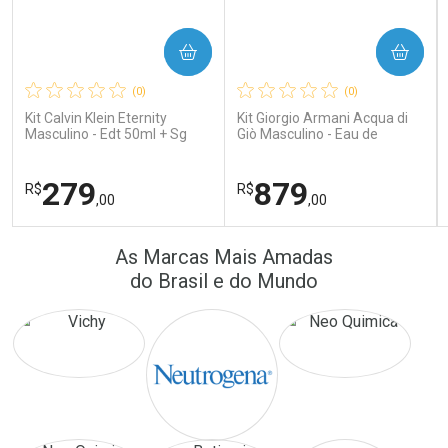
COMPRAR
COMPRAR
Ativar Desconto
Ativar Desconto
(0)
(0)
Comprar sem Desconto
Comprar sem Desconto
Comprar sem Desconto
Comprar sem Desconto
Kit Calvin Klein Eternity
Kit Giorgio Armani Acqua di
Por R$ 171,26/cada
Por R$ 16,79/cada
Por R$ 171,26/cada
Por R$ 16,79/cada
Masculino - Edt 50ml + Sg
Giò Masculino - Eau de
100ml
Toilette 100ml + Gel de
Banho 75ml
279
879
R$
R$
,00
,00
FECHAR
FECHAR
FEC
FEC
As Marcas Mais Amadas
Laboratório
Laboratório
Por Menos
Por Menos
do Brasil e do Mundo