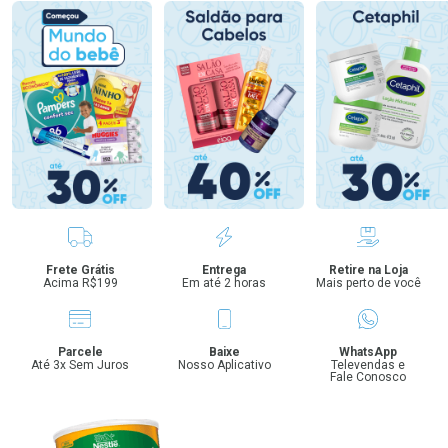
Benefícios
Frete Grátis
Entrega
Retire na Loja
Acima R$199
Em até 2 horas
Mais perto de você
Parcele
Baixe
WhatsApp
Até 3x Sem Juros
Nosso Aplicativo
Televendas e
Fale Conosco