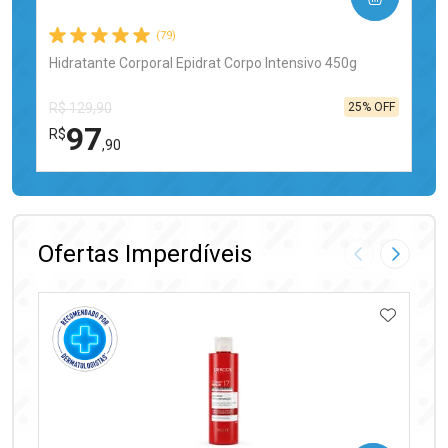
(79)
Hidratante Corporal Epidrat Corpo Intensivo 450g
25% OFF
R$ 129,90
97
R$
,90
FECHAR
FECHAR
Laboratório
Por Menos
Ofertas Imperdíveis
Imagem Anter
Próxima
ADICIO
Ativar Desconto