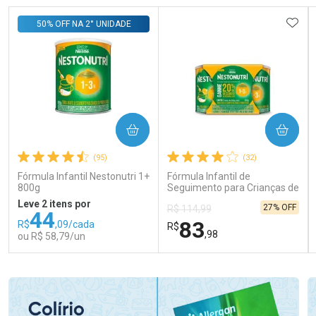
ADIC
50% OFF NA 2° UNIDADE
COMPRAR
COMPRAR
(95)
(32)
Fórmula Infantil Nestonutri 1+
Fórmula Infantil de
800g
Seguimento para Crianças de
Primeira Infância Nestonutri
Leve 2 itens por
27% OFF
R$ 114,99
2 Unidades de 800g cada
44
83
R$
,09/cada
R$
,98
ou R$ 58,79/un
FECHAR
FECHAR
FEC
FEC
Laboratório
Laboratório
Por Menos
Por Menos