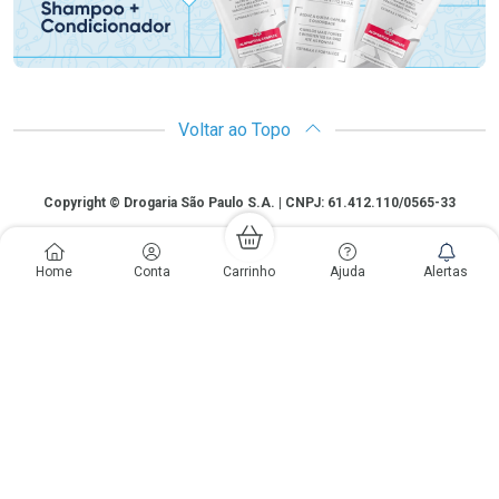
Voltar ao Topo
Copyright
Copyright © Drogaria São Paulo S.A. | CNPJ: 61.412.110/0565-33
São Paulo - SP: Avenida Renata, 60, Chácara Belenzinho - Vila Formosa
Gislaine Lima Meo CRF 40.354 | 24 horas| Autorização de funcionamento:
Home
Conta
Carrinho
Ajuda
Alertas
Processo: 2531.559767/2014-90 Autorização/MS: 7.31847.3 | As
informações contidas neste site, como promoções e ofertas de remédios e
medicamentos, não devem ser usadas para automedicação e não
substituem, em hipótese alguma, a medicação prescrita pelo profissional da
área médica. Somente o médico está em condições de diagnosticar
qualquer problema de saúde e prescrever o tratamento adequado. Os
preços e as promoções são válidos apenas para compras via internet. As
fotos contidas em nosso site são meramente ilustrativas. *Preços e
disponibilidade sujeitos a alterações no decorrer do dia. Antibióticos e
antimicrobianos vendas apenas em lojas físicas ou televendas. Portaria nº
344 - 01/02/1999 - Ministério da Saúde. Horário de funcionamento Central