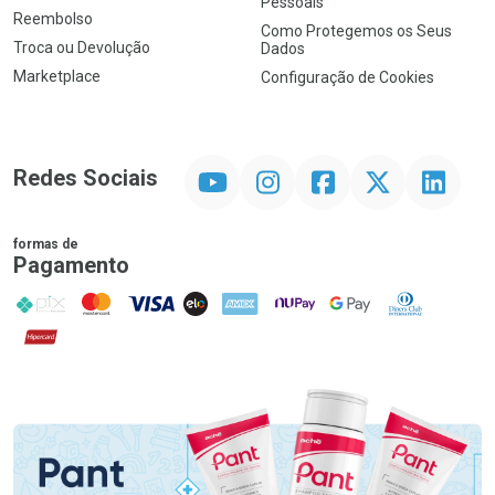
Pessoais
Reembolso
Como Protegemos os Seus
Troca ou Devolução
Dados
Marketplace
Configuração de Cookies
YouTube
Instagram
Facebook
Twitter
Linkedin
Redes Sociais
formas de
Pagamento
PIX
MasterCard
VISA
ELO
AMEX
NuPay
Google Pay
Diners Club
Hipercard
Promoção em Destaque