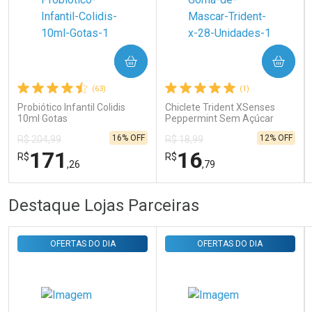
Ativar Desconto
COMPRAR
COMPRAR
Comprar sem Desconto
Comprar sem Desconto
Por R$ 31,35/cada
Por R$ 31,35/cada
(63)
(1)
Probiótico Infantil Colidis
Chiclete Trident XSenses
10ml Gotas
Peppermint Sem Açúcar
Garrafa 54g
16% OFF
12% OFF
R$ 204,99
R$ 18,99
171
16
R$
R$
,26
,79
FECHAR
FECHAR
FEC
FEC
Destaque Lojas Parceiras
Laboratório
Laboratório
Por Menos
Por Menos
OFERTAS DO DIA
OFERTAS DO DIA