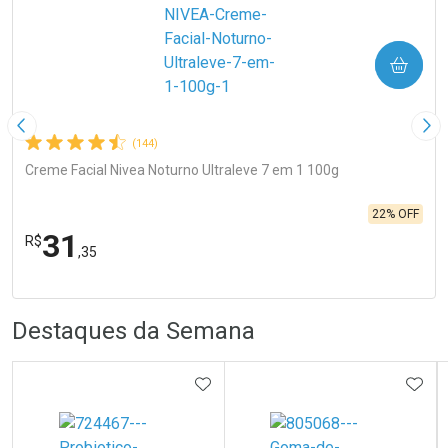
COMPRAR
Imagem Anterior
Pró
(144)
Creme Facial Nivea Noturno Ultraleve 7 em 1 100g
22% OFF
31
R$
,35
R
R
FECHA
FECHA
Laboratório
Por Menos
Destaques da Semana
ADICIONAR AOS FAVORITOS
ADIC