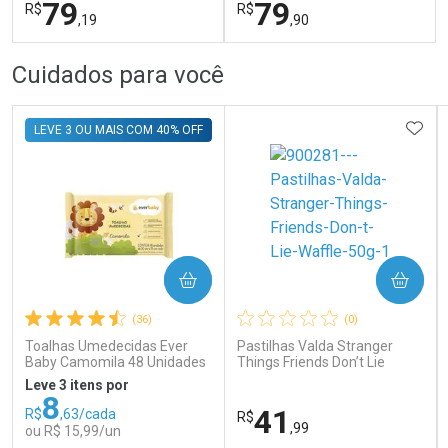
79
79
R$
R$
,19
,90
FECHAR
FECHAR
FEC
FEC
Cuidados para você
Laboratório
Laboratório
Por Menos
Por Menos
ADIC
LEVE 3 OU MAIS COM 40% OFF
COMPRAR
COMPRAR
Ativar Desconto
Ativar Desconto
(36)
(0)
Comprar sem Desconto
Comprar sem Desconto
Comprar sem Desconto
Comprar sem Desconto
Toalhas Umedecidas Ever
Pastilhas Valda Stranger
Por R$ 79,19/cada
Por R$ 79,90/cada
Por R$ 79,19/cada
Por R$ 79,90/cada
Baby Camomila 48 Unidades
Things Friends Don’t Lie
Waffle 50g
Leve 3 itens por
8
41
R$
,63/cada
R$
,99
ou R$ 15,99/un