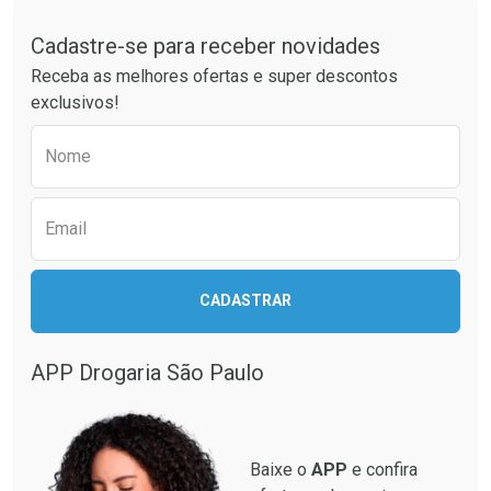
Tudo sobre a Drogaria São Paulo
Cadastre-se para receber novidades
Ativar Desconto
Ativar Desconto
Receba as melhores ofertas e super descontos
Comprar sem Desconto
Comprar sem Desconto
exclusivos!
Por R$ 76,94/cada
Por R$ 37,25/cada
Comprar sem Desconto
Comprar sem Desconto
Preencha o formulário abaixo para receber 
Por R$ 76,94/cada
Por R$ 37,25/cada
Nome
Email
CADASTRAR
APP Drogaria São Paulo
Baixe o
APP
e confira