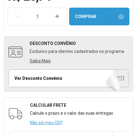
REMOVER UMA UNIDADE
AUMENTAR UMA UNIDADE
COMPRAR
DESCONTO
CONVÊNIO
Exclusivo para clientes cadastrados no programa
Saiba Mais
Ver Desconto Convênio
CALCULAR FRETE
Formulário para Calcular o Frete
Calcule o prazo e o valor das suas entregas
Não sei meu CEP