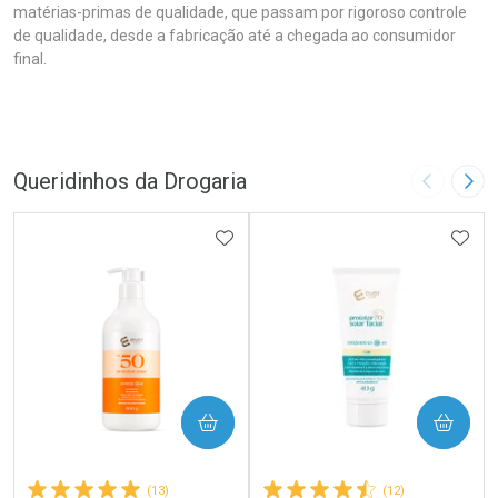
matérias-primas de qualidade, que passam por rigoroso controle
de qualidade, desde a fabricação até a chegada ao consumidor
final.
Queridinhos da Drogaria
Imagem A
Pró
ADICIONAR AOS FAVORITOS
ADIC
COMPRAR
COMPRAR
(13)
(12)