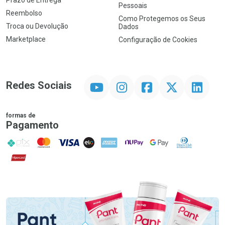
Prazo de Entrega
Pessoais
Reembolso
Como Protegemos os Seus
Troca ou Devolução
Dados
Marketplace
Configuração de Cookies
YouTube
Instagram
Facebook
Twitter
Linkedin
Redes Sociais
formas de
Pagamento
PIX
MasterCard
VISA
ELO
AMEX
NuPay
Google Pay
Diners Club
Hipercard
Promoção em Destaque