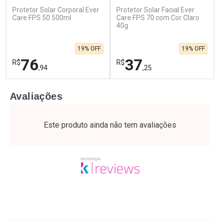
Protetor Solar Corporal Ever
Protetor Solar Facial Ever
Care FPS 50 500ml
Care FPS 70 com Cor Claro
40g
19% OFF
19% OFF
76
37
R$
R$
,94
,25
FECHAR
F
FECHAR
F
Avaliações
Laboratório
Laboratório
Por Menos
Por Menos
Este produto ainda não tem avaliações