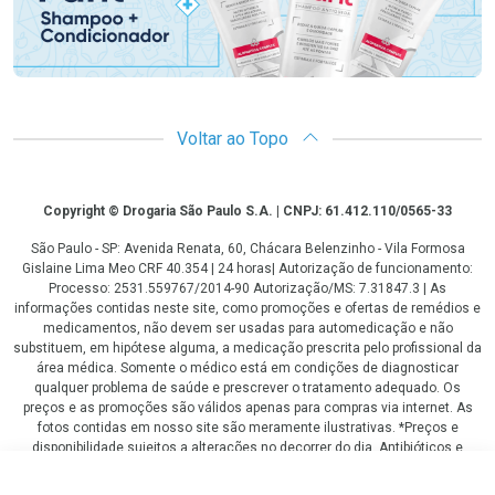
Voltar ao Topo
Copyright
Copyright © Drogaria São Paulo S.A. | CNPJ: 61.412.110/0565-33
São Paulo - SP: Avenida Renata, 60, Chácara Belenzinho - Vila Formosa
Gislaine Lima Meo CRF 40.354 | 24 horas| Autorização de funcionamento:
Processo: 2531.559767/2014-90 Autorização/MS: 7.31847.3 | As
informações contidas neste site, como promoções e ofertas de remédios e
medicamentos, não devem ser usadas para automedicação e não
substituem, em hipótese alguma, a medicação prescrita pelo profissional da
área médica. Somente o médico está em condições de diagnosticar
qualquer problema de saúde e prescrever o tratamento adequado. Os
preços e as promoções são válidos apenas para compras via internet. As
fotos contidas em nosso site são meramente ilustrativas. *Preços e
disponibilidade sujeitos a alterações no decorrer do dia. Antibióticos e
antimicrobianos vendas apenas em lojas físicas ou televendas. Portaria nº
344 - 01/02/1999 - Ministério da Saúde. Horário de funcionamento Central