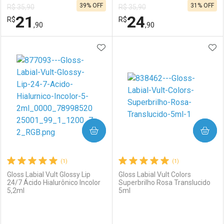
39% OFF
31% OFF
R$ 35,90
R$ 35,90
Comprar sem Desconto
Comprar sem Desconto
21
24
R$
Comprar sem Desconto
R$
Comprar sem Desconto
Por R$ 25,90/cada
Por R$ 25,90/cada
,90
,90
Por R$ 25,90/cada
Por R$ 25,90/cada
ADICIONAR AOS FAVORITOS
ADI
FECHAR
FECHAR
F
F
Laboratório
Por Menos
Laboratório
Por Menos
COMPRAR
COMPRAR
(1)
(1)
Gloss Labial Vult Glossy Lip
Gloss Labial Vult Colors
24/7 Ácido Hialurônico Incolor
Superbrilho Rosa Translucido
5,2ml
5ml
Ativar Desconto
Ativar Desconto
Comprar sem Desconto
Comprar sem Desconto