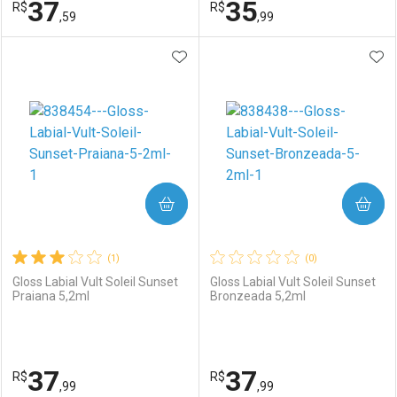
37
35
R$
Comprar sem Desconto
R$
Comprar sem Desconto
Por R$ 21,90/cada
Por R$ 24,90/cada
,59
,99
Por R$ 21,90/cada
Por R$ 24,90/cada
ADICIONAR AOS FAVORITOS
ADI
FECHAR
FECHAR
F
F
Laboratório
Por Menos
Laboratório
Por Menos
COMPRAR
COMPRAR
(1)
(0)
Gloss Labial Vult Soleil Sunset
Gloss Labial Vult Soleil Sunset
Praiana 5,2ml
Bronzeada 5,2ml
Ativar Desconto
Ativar Desconto
Comprar sem Desconto
Comprar sem Desconto
37
37
R$
Comprar sem Desconto
R$
Comprar sem Desconto
Por R$ 37,59/cada
Por R$ 35,99/cada
,99
,99
Por R$ 37,59/cada
Por R$ 35,99/cada