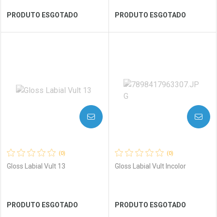
Ver Desconto Convênio
Ver Desconto Convênio
PRODUTO ESGOTADO
PRODUTO ESGOTADO
FECHAR
FECHAR
FEC
FEC
Laboratório
Por Menos
Laboratório
Por Menos
AVISE-ME
AVISE-ME
(0)
(0)
Gloss Labial Vult 13
Gloss Labial Vult Incolor
Ver Desconto Convênio
Ver Desconto Convênio
PRODUTO ESGOTADO
PRODUTO ESGOTADO