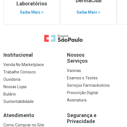
DermaClub
Laboratórios
Saiba Mais >
Saiba Mais >
Ir para a Home
Institucional
Nossos
Serviços
Venda No Marketplace
Vacinas
Trabalhe Conosco
Exames e Testes
Ouvidoria
Serviços Farmacêuticos
Nossas Lojas
Prescrição Digital
Bulário
Assinatura
Sustentabilidade
Atendimento
Segurança e
Privacidade
Como Comprar no Site