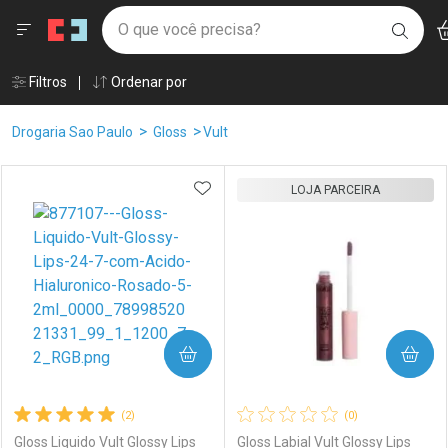
Drogaria São Paulo
Menu
Ac
Ir direto para a home
O que você precisa?
BUSC
Navegue pela página
Ir direto para o conteúdo
Faça a sua busca
Ir direto para a busca
Âncoras
Filtros
Ordenar por
Ir direto para a conta
Ir direto para a ajuda
Breadcrumb
Drogaria Sao Paulo
Gloss
Vult
Ir direto para a notificações
Ir direto para o carrinho
Linkagens Internas em Destaque
Promoções em Destaque
Prateleira
Ir direto para o menu
ADICIONAR AOS FAVORITOS
LOJA PARCEIRA
COMPRAR
COMPRAR
(2)
(0)
Gloss Liquido Vult Glossy Lips
Gloss Labial Vult Glossy Lips