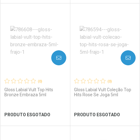
FECHAR
FECHAR
F
F
Laboratório
Por Menos
Laboratório
Por Menos
AVISE-ME
AVISE-ME
(0)
(0)
Gloss Labial Vult Top Hits
Gloss Labial Vult Coleção Top
Bronze Embraza 5ml
Hits Rose Se Joga 5ml
Ativar Desconto
Ativar Desconto
PRODUTO ESGOTADO
PRODUTO ESGOTADO
Comprar sem Desconto
Comprar sem Desconto
Comprar sem Desconto
Comprar sem Desconto
Por R$ 37,99/cada
Por R$ 37,99/cada
Por R$ 37,99/cada
Por R$ 37,99/cada
FECHAR
FECHAR
FEC
FEC