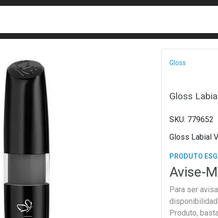
busca
isa?
Bread
Gloss
Gloss Labia
779652
Gloss Labial 
PRODUTO ES
Avise-M
Para ser avis
disponibilida
Produto, bast