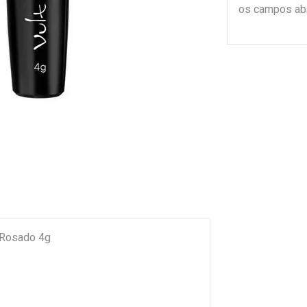
os campos ab
s Rosado 4g