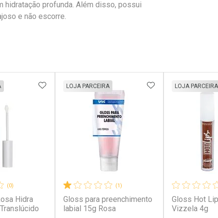
m hidratação profunda. Além disso, possui
ajoso e não escorre.
FAVORITOS
ADICIONAR AOS FAVORITOS
ADICIONAR AOS 
A
LOJA PARCEIRA
LOJA PARCEIRA
(0)
(1)
osa Hidra
Gloss para preenchimento
Gloss Hot Li
Translúcido
labial 15g Rosa
Vizzela 4g