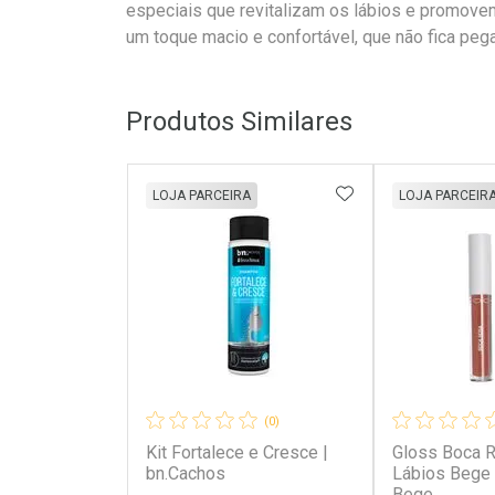
especiais que revitalizam os lábios e promove
um toque macio e confortável, que não fica peg
Produtos Similares
ADICIONAR AOS 
LOJA PARCEIRA
LOJA PARCEIR
(0)
Kit Fortalece e Cresce |
Gloss Boca R
bn.Cachos
Lábios Bege 
Bege