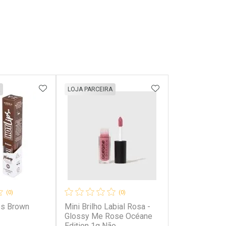
FAVORITOS
ADICIONAR AOS FAVORITOS
ADICIONAR AOS 
LOJA PARCEIRA
(0)
(0)
ps Brown
Mini Brilho Labial Rosa -
Glossy Me Rose Océane
Edition 1g Não