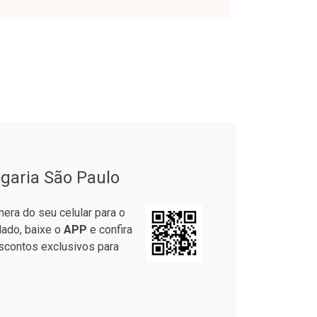
onto
Ativar Desconto
garia São Paulo
em Desconto
Comprar sem Desconto
em Desconto
Comprar sem Desconto
era do seu celular para o
9/cada
Por R$ 20,24/cada
9/cada
Por R$ 20,24/cada
lado, baixe o
APP
e confira
scontos exclusivos para