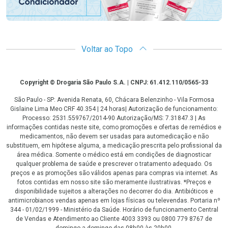
Voltar ao Topo
Copyright
Copyright © Drogaria São Paulo S.A. | CNPJ: 61.412.110/0565-33
São Paulo - SP: Avenida Renata, 60, Chácara Belenzinho - Vila Formosa
Gislaine Lima Meo CRF 40.354 | 24 horas| Autorização de funcionamento:
Processo: 2531.559767/2014-90 Autorização/MS: 7.31847.3 | As
informações contidas neste site, como promoções e ofertas de remédios e
medicamentos, não devem ser usadas para automedicação e não
substituem, em hipótese alguma, a medicação prescrita pelo profissional da
área médica. Somente o médico está em condições de diagnosticar
qualquer problema de saúde e prescrever o tratamento adequado. Os
preços e as promoções são válidos apenas para compras via internet. As
fotos contidas em nosso site são meramente ilustrativas. *Preços e
disponibilidade sujeitos a alterações no decorrer do dia. Antibióticos e
antimicrobianos vendas apenas em lojas físicas ou televendas. Portaria nº
344 - 01/02/1999 - Ministério da Saúde. Horário de funcionamento Central
de Vendas e Atendimento ao Cliente 4003 3393 ou 0800 779 8767 de