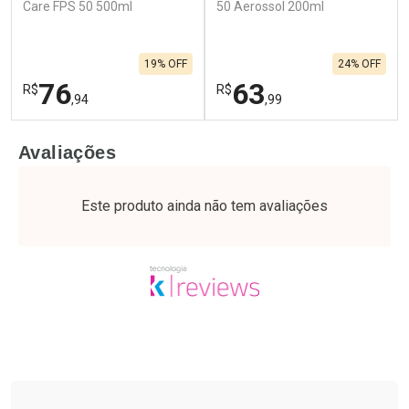
Care FPS 50 500ml
50 Aerossol 200ml
19% OFF
24% OFF
76
63
R$
R$
,94
,99
FECHAR
F
FECHAR
F
Avaliações
Laboratório
Laboratório
Por Menos
Por Menos
Este produto ainda não tem avaliações
Tudo sobre a Drogaria São Paulo