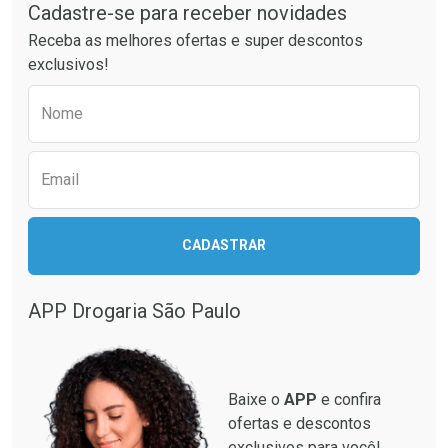
Cadastre-se para receber novidades
Ativar Desconto
Ativar Desconto
Receba as melhores ofertas e super descontos
Comprar sem Desconto
Comprar sem Desconto
exclusivos!
Por R$ 76,94/cada
Por R$ 63,99/cada
Comprar sem Desconto
Comprar sem Desconto
Preencha o formulário abaixo para receber 
Por R$ 76,94/cada
Por R$ 63,99/cada
Nome
Email
CADASTRAR
APP Drogaria São Paulo
Baixe o
APP
e confira
ofertas e descontos
exclusivos para você!