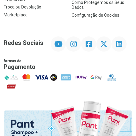
Como Protegemos os Seus
Troca ou Devolução
Dados
Marketplace
Configuração de Cookies
YouTube
Instagram
Facebook
Twitter
Linkedin
Redes Sociais
formas de
Pagamento
PIX
MasterCard
VISA
ELO
AMEX
NuPay
Google Pay
Diners Club
Hipercard
Promoção em Destaque