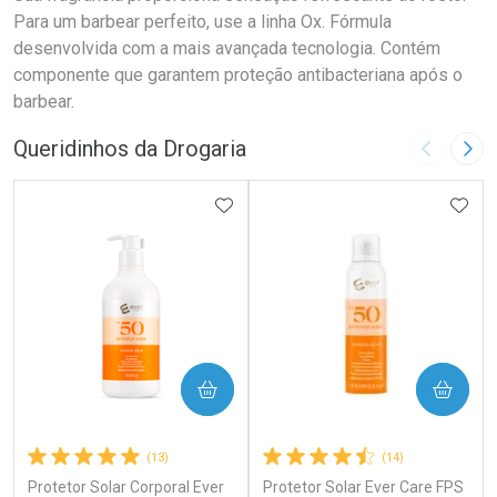
Para um barbear perfeito, use a linha Ox. Fórmula
desenvolvida com a mais avançada tecnologia. Contém
componente que garantem proteção antibacteriana após o
barbear.
Queridinhos da Drogaria
Imagem A
Pró
ADICIONAR AOS FAVORITOS
ADIC
COMPRAR
COMPRAR
(13)
(14)
Protetor Solar Corporal Ever
Protetor Solar Ever Care FPS