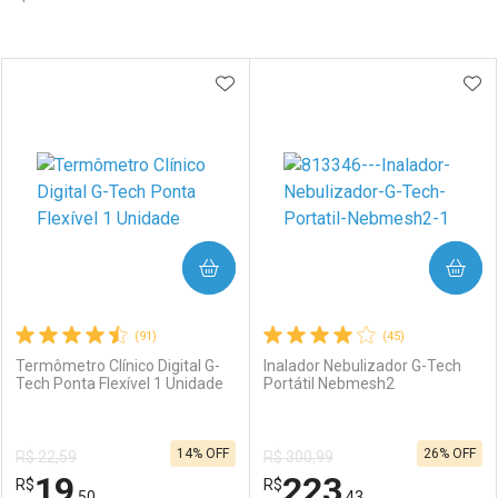
Prateleira
ADICIONAR AOS FAVORITOS
ADI
COMPRAR
COMPRAR
(91)
(45)
Termômetro Clínico Digital G-
Inalador Nebulizador G-Tech
Tech Ponta Flexível 1 Unidade
Portátil Nebmesh2
14% OFF
26% OFF
R$ 22,59
R$ 300,99
19
223
R$
R$
,50
,43