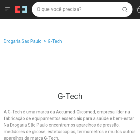
Drogaria São Paulo
Âncoras
Menu
Ac
Ir direto para a home
O que você precisa?
Filtros
Ordenar por
BUSC
Navegue pela página
Ir direto para o conteúdo
Faça a sua busca
Ir direto para a busca
Ir direto para a conta
Ir direto para a ajuda
Breadcrumb
Drogaria Sao Paulo
G-Tech
Ir direto para a notificações
Ir direto para o carrinho
Ir direto para o menu
G-Tech
A G-Tech é uma marca da Accumed-Glicomed, empresa líder na
fabricação de equipamentos essenciais para a saúde e bem-estar.
Na Drogaria São Paulo encontramos aparelhos de pressão,
medidores de glicose, estetoscópios, termômetros e muitos outros
aparelhos da marca G-Tech.