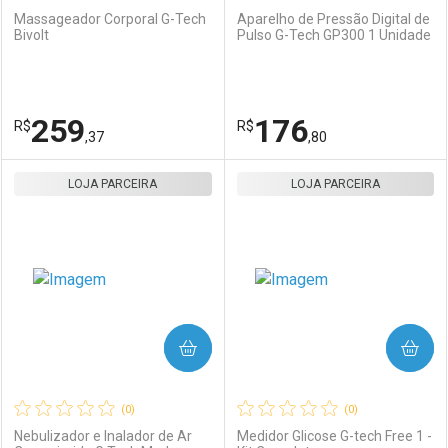
Massageador Corporal G-Tech
Aparelho de Pressão Digital de
Bivolt
Pulso G-Tech GP300 1 Unidade
Ativar Desconto
Ativar Desconto
Comprar sem Desconto
Comprar sem Desconto
259
176
R$
Comprar sem Desconto
R$
Comprar sem Desconto
Por R$ 32,66/cada
Por R$ 91,07/cada
,37
,80
Por R$ 32,66/cada
Por R$ 91,07/cada
LOJA PARCEIRA
FECHAR
FECHAR
LOJA PARCEIRA
F
F
Laboratório
Por Menos
Laboratório
Por Menos
COMPRAR
COMPRAR
(0)
(0)
Nebulizador e Inalador de Ar
Medidor Glicose G-tech Free 1 -