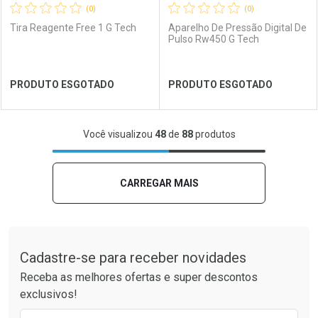
(0)
(0)
Tira Reagente Free 1 G Tech
Aparelho De Pressão Digital De
Pulso Rw450 G Tech
Ver Desconto Convênio
Ver Desconto Convênio
PRODUTO ESGOTADO
PRODUTO ESGOTADO
FECHAR
FECHAR
FEC
FEC
Você visualizou
48
de
88
produtos
Laboratório
Por Menos
Laboratório
Por Menos
CARREGAR MAIS
Tudo sobre a Drogaria São Paulo
Cadastre-se para receber novidades
Receba as melhores ofertas e super descontos
exclusivos!