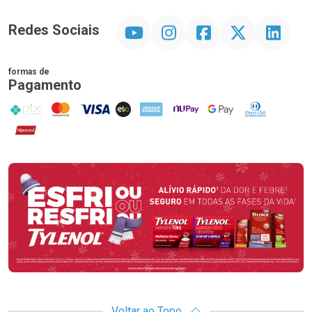
YouTube
Instagram
Facebook
Twitter
Linkedin
Redes Sociais
formas de
Pagamento
PIX
MasterCard
VISA
ELO
AMEX
NuPay
Google Pay
Diners Club
Hipercard
Promoção em Destaque
Voltar ao Topo