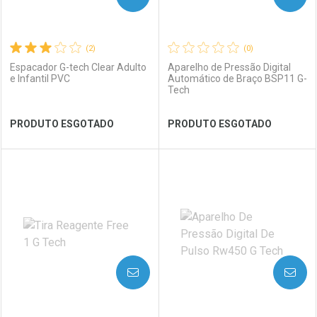
(2)
(0)
Espacador G-tech Clear Adulto
Aparelho de Pressão Digital
e Infantil PVC
Automático de Braço BSP11 G-
Tech
Ativar Desconto
PRODUTO ESGOTADO
PRODUTO ESGOTADO
Comprar sem Desconto
Ver Desconto Convênio
Comprar sem Desconto
Por R$ 245,11/cada
Por R$ 245,11/cada
FECHAR
FECHAR
FEC
FEC
Laboratório
Por Menos
Laboratório
Por Menos
AVISE-ME
AVISE-ME