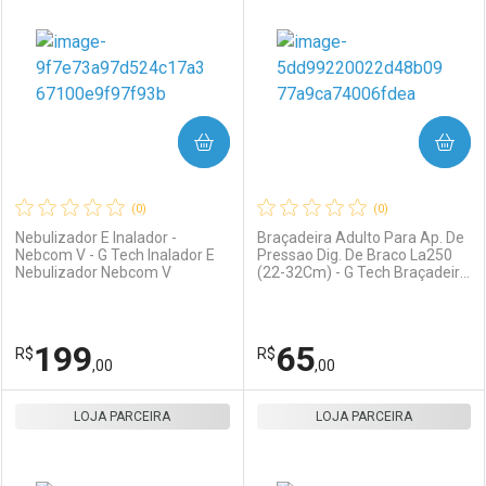
Laboratório
Por Menos
Laboratório
Por Menos
COMPRAR
COMPRAR
(0)
(0)
Nebulizador E Inalador -
Braçadeira Adulto Para Ap. De
Nebcom V - G Tech Inalador E
Pressao Dig. De Braco La250
Nebulizador Nebcom V
(22-32Cm) - G Tech Braçadeira
Ativar Desconto
Ativar Desconto
Adulto 22-32
Comprar sem Desconto
Comprar sem Desconto
199
65
R$
Comprar sem Desconto
R$
Comprar sem Desconto
Por R$ 18,00/cada
Por R$ 10,00/cada
,00
,00
Por R$ 18,00/cada
Por R$ 10,00/cada
LOJA PARCEIRA
FECHAR
FECHAR
LOJA PARCEIRA
F
F
Laboratório
Por Menos
Laboratório
Por Menos