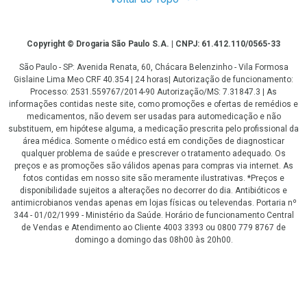
Copyright
Copyright © Drogaria São Paulo S.A. | CNPJ: 61.412.110/0565-33
São Paulo - SP: Avenida Renata, 60, Chácara Belenzinho - Vila Formosa
Gislaine Lima Meo CRF 40.354 | 24 horas| Autorização de funcionamento:
Processo: 2531.559767/2014-90 Autorização/MS: 7.31847.3 | As
informações contidas neste site, como promoções e ofertas de remédios e
medicamentos, não devem ser usadas para automedicação e não
substituem, em hipótese alguma, a medicação prescrita pelo profissional da
área médica. Somente o médico está em condições de diagnosticar
qualquer problema de saúde e prescrever o tratamento adequado. Os
preços e as promoções são válidos apenas para compras via internet. As
fotos contidas em nosso site são meramente ilustrativas. *Preços e
disponibilidade sujeitos a alterações no decorrer do dia. Antibióticos e
antimicrobianos vendas apenas em lojas físicas ou televendas. Portaria nº
344 - 01/02/1999 - Ministério da Saúde. Horário de funcionamento Central
de Vendas e Atendimento ao Cliente 4003 3393 ou 0800 779 8767 de
domingo a domingo das 08h00 às 20h00.
LGPD Aceite os Cookies