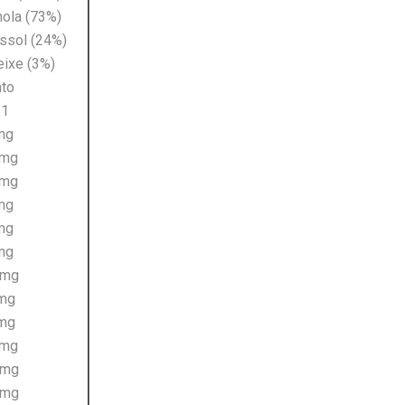
nola (73%)
assol (24%)
eixe (3%)
nto
:1
mg
 mg
 mg
mg
mg
mg
 mg
 mg
 mg
 mg
 mg
 mg