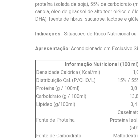
proteína isolada de soja), 55% de carboidrato (m
canola, óleo de girassol de alto teor oléico e 
DHA). Isenta de fibras, sacarose, lactose e glút
Indicações:
Situações de Risco Nutricional ou
Apresentação:
Acondicionado em Exclusivo S
Informação Nutricional (100 ml
Densidade Calórica ( Kcal/ml)
1,
Distribuição Cal. (P/CHO/L)
15% / 55
Proteína (g / 100ml)
3,8
Carboidrato (g / 100ml)
13,
Lipídeo (g/100ml)
3,4
Caseinat
Fonte de Proteína
Proteína Iso
(50
Fonte de Carboidrato
Maltodextr