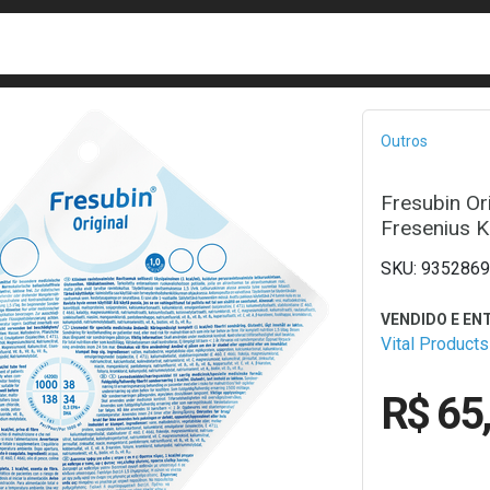
busca
isa?
Bread
Outros
Fresubin O
Fresenius K
9352869
Vital Products
R$ 65