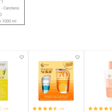
:1
 - Caroteno
0
e 1000 ml
FAVORITOS
ADICIONAR AOS FAVORITOS
ADICIONAR AOS 
(19)
(24)