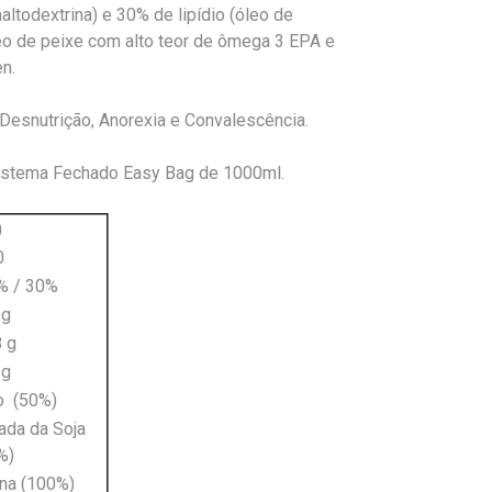
altodextrina) e 30% de lipídio (óleo de
óleo de peixe com alto teor de ômega 3 EPA e
en.
 Desnutrição, Anorexia e Convalescência.
istema Fechado Easy Bag de 1000ml.
)
0
% / 30%
 g
8 g
 g
o (50%)
lada da Soja
%)
ina (100%)