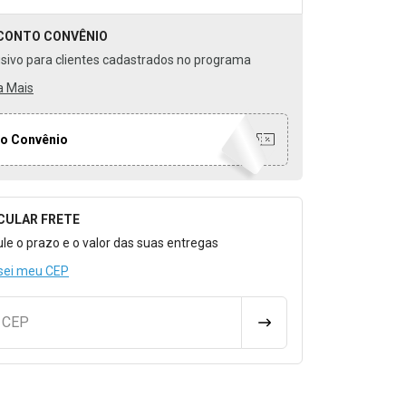
CONTO
CONVÊNIO
usivo para clientes cadastrados no programa
a Mais
o Convênio
CULAR FRETE
o para Calcular o Frete
ule o prazo e o valor das suas entregas
sei meu CEP
u CEP
CALCULAR FRETE