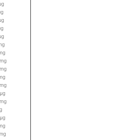
 µg
µg
 µg
µg
 µg
 mg
 mg
 mg
 mg
 mg
 mg
 µg
 mg
µg
 µg
 mg
 mg