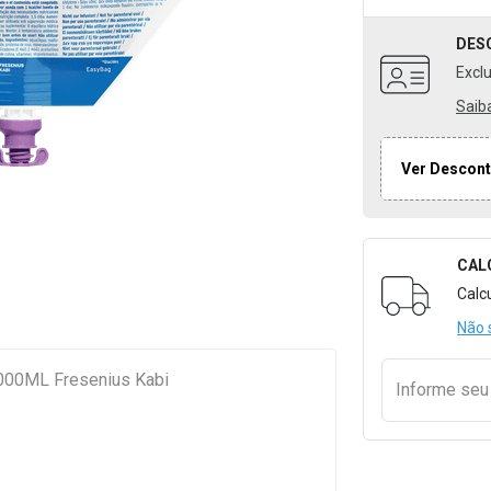
DES
Excl
Saib
Ver Descont
CAL
Formulári
Calc
Não 
1000ML Fresenius Kabi
Informe se