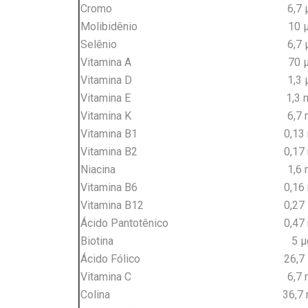
Cromo
6,7
Molibidênio
10 
Selênio
6,7
Vitamina A
70 
Vitamina D
1,3
Vitamina E
1,3
Vitamina K
6,7
Vitamina B1
0,13
Vitamina B2
0,17
Niacina
1,6
Vitamina B6
0,16
Vitamina B12
0,27
Ácido Pantotênico
0,47
Biotina
5 
Ácido Fólico
26,7
Vitamina C
6,7
Colina
36,7