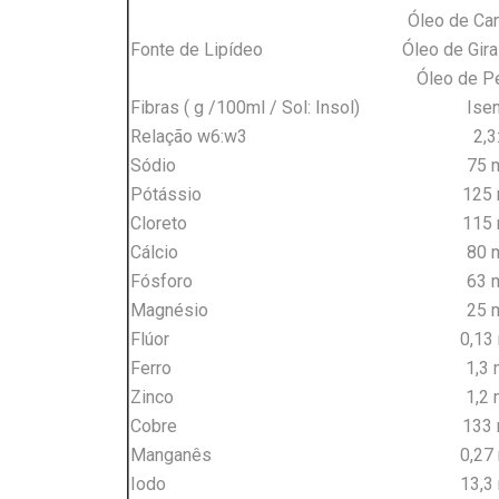
Óleo de Ca
Fonte de Lipídeo
Óleo de Gir
Óleo de P
Fibras ( g /100ml / Sol: Insol)
Ise
Relação w6:w3
2,3
Sódio
75 
Pótássio
125
Cloreto
115
Cálcio
80 
Fósforo
63 
Magnésio
25 
Flúor
0,13
Ferro
1,3
Zinco
1,2
Cobre
133
Manganês
0,27
Iodo
13,3