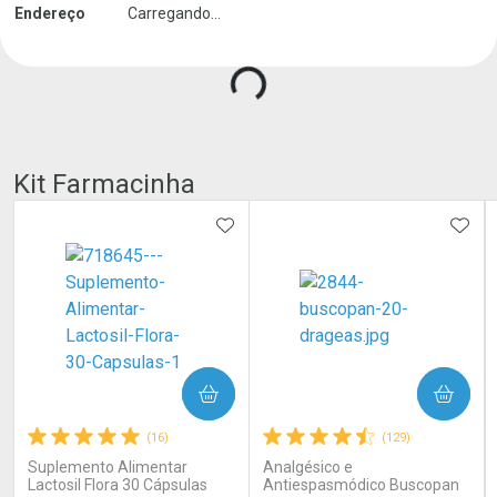
Endereço
Carregando...
Kit Farmacinha
ADICIONAR AOS FAVORITOS
ADIC
COMPRAR
COMPRAR
(16)
(129)
Suplemento Alimentar
Analgésico e
Lactosil Flora 30 Cápsulas
Antiespasmódico Buscopan