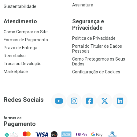
Assinatura
Sustentabilidade
Atendimento
Segurança e
Privacidade
Como Comprar no Site
Política de Privacidade
Formas de Pagamento
Portal do Titular de Dados
Prazo de Entrega
Pessoais
Reembolso
Como Protegemos os Seus
Troca ou Devolução
Dados
Marketplace
Configuração de Cookies
YouTube
Instagram
Facebook
Twitter
Linkedin
Redes Sociais
formas de
Pagamento
PIX
MasterCard
VISA
ELO
AMEX
NuPay
Google Pay
Diners Club