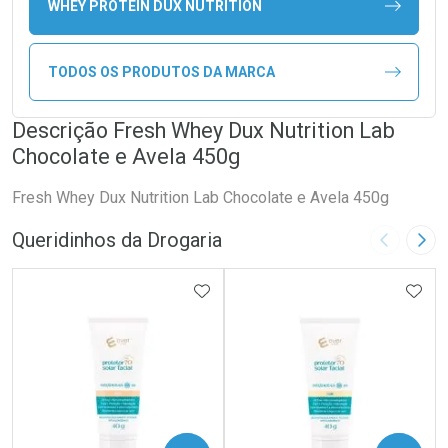
WHEY PROTEIN DUX NUTRITION
TODOS OS PRODUTOS DA MARCA
Descrição Fresh Whey Dux Nutrition Lab
Chocolate e Avela 450g
Fresh Whey Dux Nutrition Lab Chocolate e Avela 450g
Queridinhos da Drogaria
Imagem A
Pró
ADICIONAR AOS FAVORITOS
ADIC