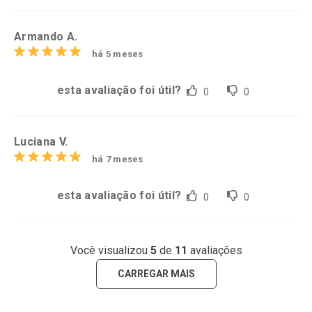
Armando A.
há 5 meses
esta avaliação foi útil?
0
0
Luciana V.
há 7 meses
esta avaliação foi útil?
0
0
Você visualizou
5
de
11
avaliações
CARREGAR MAIS