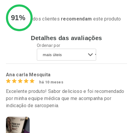
91%
dos clientes
recomendam
este produto
Detalhes das avaliações
Ativar Desconto
Ativar Desconto
Ordenar por
Comprar sem Desconto
Comprar sem Desconto
Por R$ 37,25/cada
Por R$ 37,25/cada
Comprar sem Desconto
Comprar sem Desconto
Por R$ 37,25/cada
Por R$ 37,25/cada
Ana carla Mesquita
há 10 meses
Excelente produto! Sabor delicioso e foi recomendado
por minha equipe médica que me acompanha por
indicação de sarcopenia.