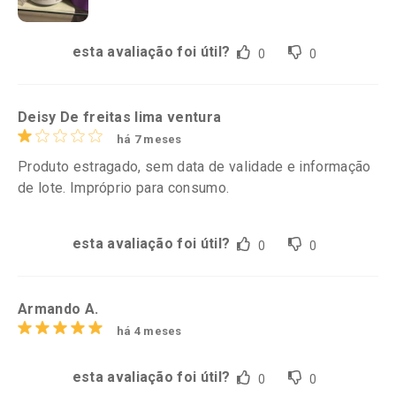
esta avaliação foi útil?
0
0
Deisy De freitas lima ventura
há 7 meses
Produto estragado, sem data de validade e informação
de lote. Impróprio para consumo.
esta avaliação foi útil?
0
0
Armando A.
há 4 meses
esta avaliação foi útil?
0
0