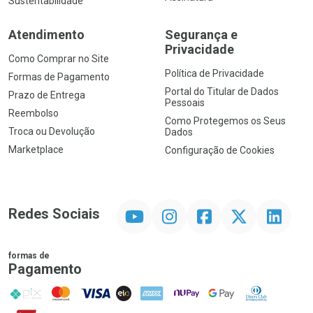
Sustentabilidade
Atendimento
Segurança e
Privacidade
Como Comprar no Site
Política de Privacidade
Formas de Pagamento
Portal do Titular de Dados
Prazo de Entrega
Pessoais
Reembolso
Como Protegemos os Seus
Troca ou Devolução
Dados
Marketplace
Configuração de Cookies
YouTube
Instagram
Facebook
Twitter
Linkedin
Redes Sociais
formas de
Pagamento
PIX
MasterCard
VISA
ELO
AMEX
NuPay
Google Pay
Diners Club
Hipercard