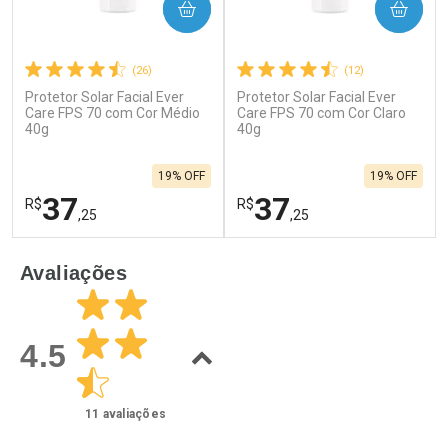
COMPRAR
COMPRAR
(26)
(12)
Protetor Solar Facial Ever
Protetor Solar Facial Ever
Care FPS 70 com Cor Médio
Care FPS 70 com Cor Claro
40g
40g
19% OFF
19% OFF
37
37
R$
R$
,25
,25
FECHAR
F
FECHAR
F
Avaliações
Laboratório
Laboratório
Por Menos
Por Menos
4.5
11
avaliações