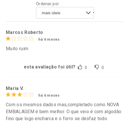
Ordenar por
Comprar sem Desconto
Comprar sem Desconto
Por R$ 152,99/cada
Por R$ 119,99/cada
Comprar sem Desconto
Comprar sem Desconto
Por R$ 152,99/cada
Por R$ 119,99/cada
Marcos Roberto
há 6 meses
Muito ruim
esta avaliação foi útil?
0
0
Maria V.
há 6 meses
Com os mesmos dados mas,completado como NOVA
EMBALAGEM é bem melhor. O que veio é com algodão
fino que logo encharca e o forro se desfaz todo