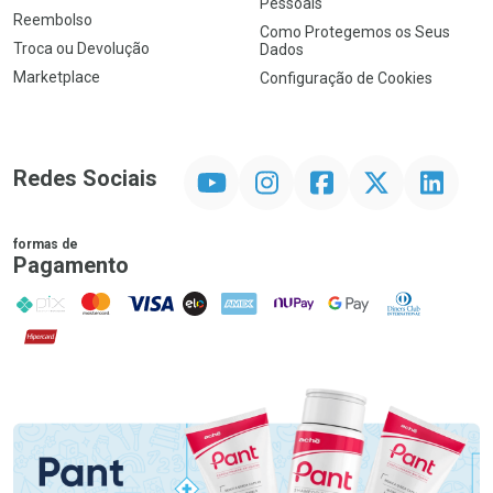
Pessoais
Reembolso
Como Protegemos os Seus
Troca ou Devolução
Dados
Marketplace
Configuração de Cookies
YouTube
Instagram
Facebook
Twitter
Linkedin
Redes Sociais
formas de
Pagamento
PIX
MasterCard
VISA
ELO
AMEX
NuPay
Google Pay
Diners Club
Hipercard
Promoção em Destaque