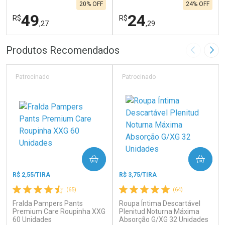
20% OFF
24% OFF
49
24
R$
R$
,27
,29
FECHAR
F
FECHAR
F
Produtos Recomendados
Imagem A
Pró
Laboratório
Laboratório
Por Menos
Por Menos
Patrocinado
Patrocinado
COMPRAR
COMPRAR
R$ 2,55/TIRA
R$ 3,75/TIRA
(65)
(64)
Fralda Pampers Pants
Roupa Íntima Descartável
Ativar Desconto
Ativar Desconto
Premium Care Roupinha XXG
Plenitud Noturna Máxima
60 Unidades
Comprar sem Desconto
Absorção G/XG 32 Unidades
Comprar sem Desconto