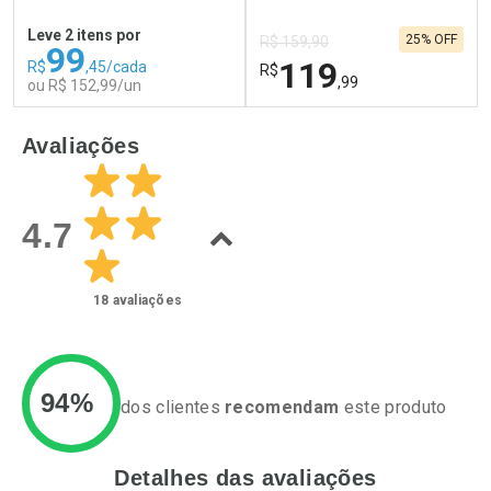
Por R$ 49,27/cada
Por R$ 24,29/cada
Comprar sem Desconto
Comprar sem Desconto
Leve 2 itens por
25% OFF
Por R$ 49,27/cada
Por R$ 24,29/cada
R$ 159,90
99
119
R$
,45/cada
R$
,99
ou R$ 152,99/un
FECHAR
F
FECHAR
F
Avaliações
Laboratório
Laboratório
Por Menos
Por Menos
4.7
18
avaliações
94%
dos clientes
recomendam
este produto
Detalhes das avaliações
Ativar Desconto
Ativar Desconto