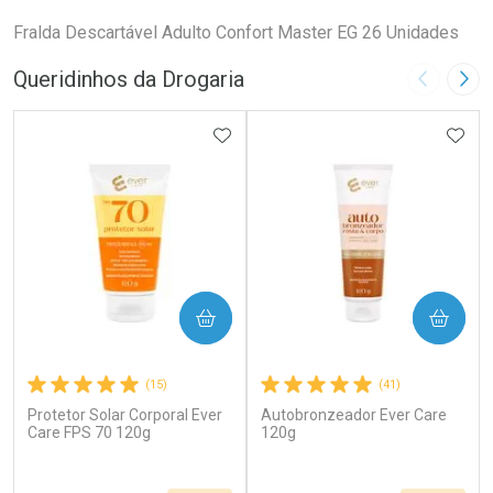
Fralda Descartável Adulto Confort Master EG 26 Unidades
Queridinhos da Drogaria
Imagem A
Pró
ADICIONAR AOS FAVORITOS
ADIC
COMPRAR
COMPRAR
(15)
(41)
Protetor Solar Corporal Ever
Autobronzeador Ever Care
Care FPS 70 120g
120g