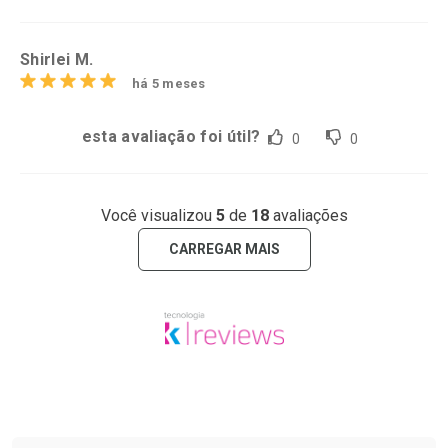
Shirlei M.
há 5 meses
esta avaliação foi útil?
0
0
Você visualizou
5
de
18
avaliações
CARREGAR MAIS
Tudo sobre a Drogaria São Paulo