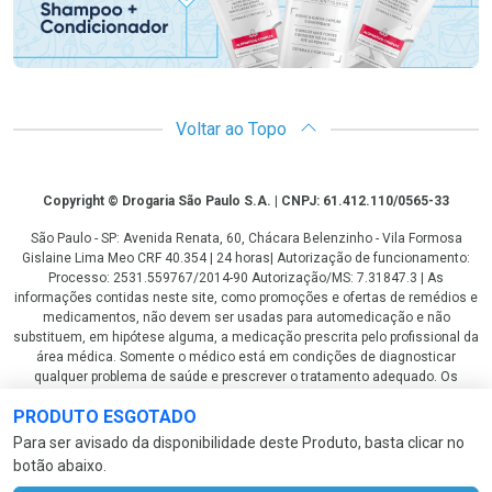
Voltar ao Topo
Copyright
Copyright © Drogaria São Paulo S.A. | CNPJ: 61.412.110/0565-33
São Paulo - SP: Avenida Renata, 60, Chácara Belenzinho - Vila Formosa
Gislaine Lima Meo CRF 40.354 | 24 horas| Autorização de funcionamento:
Processo: 2531.559767/2014-90 Autorização/MS: 7.31847.3 | As
informações contidas neste site, como promoções e ofertas de remédios e
medicamentos, não devem ser usadas para automedicação e não
substituem, em hipótese alguma, a medicação prescrita pelo profissional da
área médica. Somente o médico está em condições de diagnosticar
qualquer problema de saúde e prescrever o tratamento adequado. Os
preços e as promoções são válidos apenas para compras via internet. As
PRODUTO ESGOTADO
fotos contidas em nosso site são meramente ilustrativas. *Preços e
disponibilidade sujeitos a alterações no decorrer do dia. Antibióticos e
Para ser avisado da disponibilidade deste Produto, basta clicar no
antimicrobianos vendas apenas em lojas físicas ou televendas. Portaria nº
botão abaixo.
344 - 01/02/1999 - Ministério da Saúde. Horário de funcionamento Central