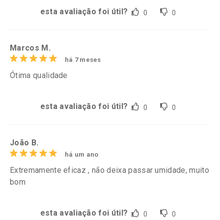
esta avaliação foi útil?
0
0
Marcos M.
há 7 meses
Ótima qualidade
esta avaliação foi útil?
0
0
João B.
há um ano
Extremamente eficaz , não deixa passar umidade, muito
bom
esta avaliação foi útil?
0
0