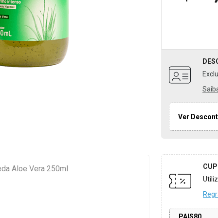
DES
Excl
Saib
Ver Descont
CUP
eda Aloe Vera 250ml
Util
Regr
PAIS80