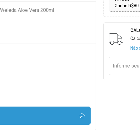
Ganhe R$80 
e Weleda Aloe Vera 200ml
CAL
Formulári
Calc
Não 
Informe se