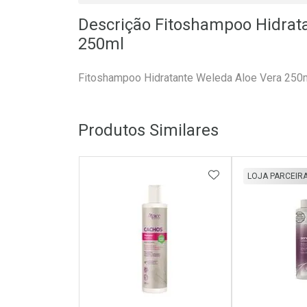
Descrição Fitoshampoo Hidrat
250ml
Fitoshampoo Hidratante Weleda Aloe Vera 250
Produtos Similares
ADICIONAR AOS 
LOJA PARCEIR