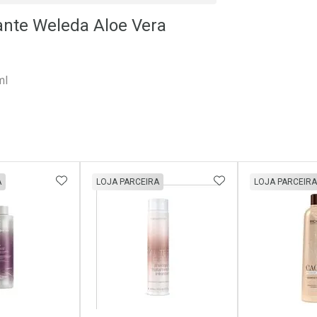
ante Weleda Aloe Vera
ml
FAVORITOS
ADICIONAR AOS FAVORITOS
ADICIONAR AOS 
A
LOJA PARCEIRA
LOJA PARCEIRA