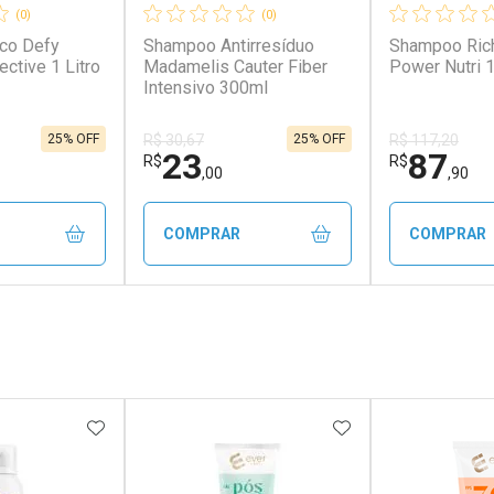
(0)
(0)
co Defy
Shampoo Antirresíduo
Shampoo Ric
ctive 1 Litro
Madamelis Cauter Fiber
Power Nutri 1
Intensivo 300ml
25% OFF
25% OFF
R$ 30,67
R$ 117,20
23
87
R$
R$
,00
,90
COMPRAR
COMPRAR
FECHAR
FECHAR
FECHAR
FECHAR
rio
Laboratório
Laborató
os
Por Menos
Por Men
FAVORITOS
ADICIONAR AOS FAVORITOS
ADICIONAR AOS 