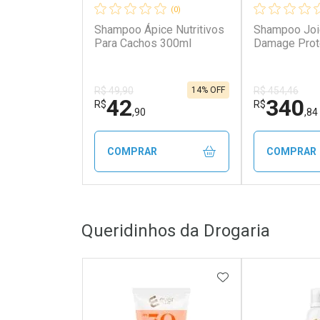
(0)
Shampoo Ápice Nutritivos
Shampoo Joi
Para Cachos 300ml
Damage Prote
14% OFF
R$ 49,90
R$ 454,46
42
340
R$
R$
,90
,84
COMPRAR
COMPRAR
FECHAR
FECHAR
Queridinhos da Drogaria
Laboratório
Laborató
Por Menos
Por Men
ADICIONAR AOS 