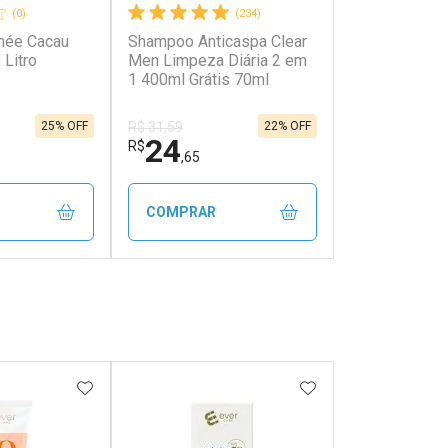
(0)
(234)
hée Cacau
Shampoo Anticaspa Clear
 Litro
Men Limpeza Diária 2 em
1 400ml Grátis 70ml
25% OFF
22% OFF
R$ 31,59
24
R$
,65
COMPRAR
FECHAR
FECHAR
FECHAR
FECHAR
rio
Laboratório
os
Por Menos
FAVORITOS
ADICIONAR AOS FAVORITOS
ADICIONAR AOS 