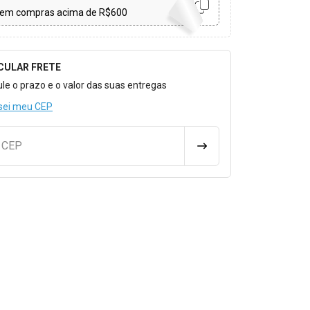
em compras acima de R$600
CULAR FRETE
o para Calcular o Frete
ule o prazo e o valor das suas entregas
sei meu CEP
u CEP
CALCULAR FRETE