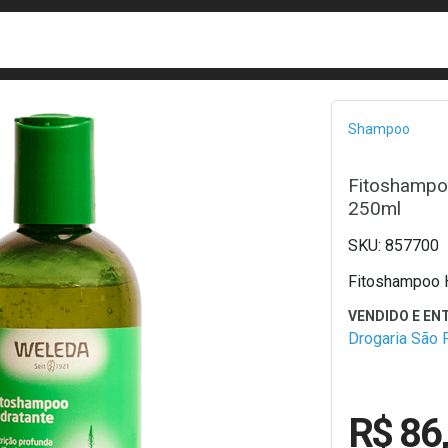
busca
isa?
Bread
Shampoo
Fitoshampo
250ml
857700
Fitoshampoo H
Drogaria São 
R$ 86