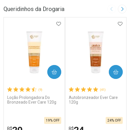
Queridinhos da Drogaria
Imagem A
Pró
ADICIONAR AOS FAVORITOS
ADIC
COMPRAR
COMPRAR
(9)
(41)
Loção Prolongadora Do
Autobronzeador Ever Care
Bronzeado Ever Care 120g
120g
19% OFF
24% OFF
R$
R$