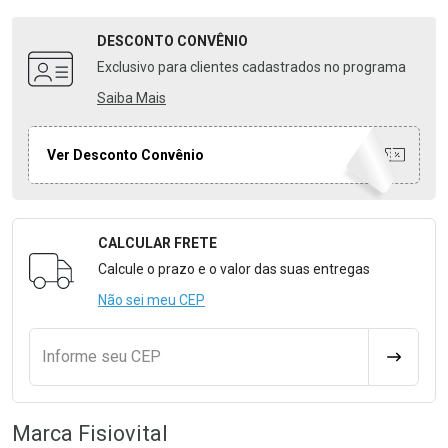
DESCONTO
CONVÊNIO
Exclusivo para clientes cadastrados no programa
Saiba Mais
Ver Desconto Convênio
CALCULAR FRETE
Formulário para Calcular o Frete
Calcule o prazo e o valor das suas entregas
Não sei meu CEP
Informe seu CEP
CALCULA
Marca
Fisiovital