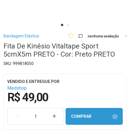
Breadcrumb
Bandagem Elástica
nenhuma avaliação
0
Fita De Kinésio Vitaltape Sport
5cmX5m PRETO - Cor: Preto PRETO
999818050
Medshop
R$ 49,00
REMOVER UMA UNIDADE
AUMENTAR UMA UNIDADE
COMPRAR