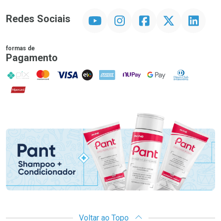
YouTube
Instagram
Facebook
Twitter
Linkedin
Redes Sociais
formas de
Pagamento
PIX
MasterCard
VISA
ELO
AMEX
NuPay
Google Pay
Diners Club
Hipercard
Promoção em Destaque
Voltar ao Topo