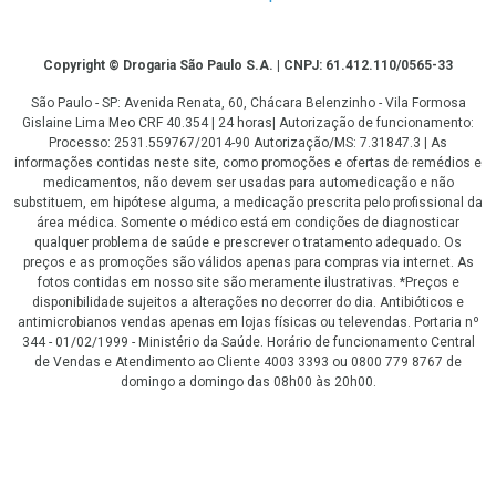
Copyright
Copyright © Drogaria São Paulo S.A. | CNPJ: 61.412.110/0565-33
São Paulo - SP: Avenida Renata, 60, Chácara Belenzinho - Vila Formosa
Gislaine Lima Meo CRF 40.354 | 24 horas| Autorização de funcionamento:
Processo: 2531.559767/2014-90 Autorização/MS: 7.31847.3 | As
informações contidas neste site, como promoções e ofertas de remédios e
medicamentos, não devem ser usadas para automedicação e não
substituem, em hipótese alguma, a medicação prescrita pelo profissional da
área médica. Somente o médico está em condições de diagnosticar
qualquer problema de saúde e prescrever o tratamento adequado. Os
preços e as promoções são válidos apenas para compras via internet. As
fotos contidas em nosso site são meramente ilustrativas. *Preços e
disponibilidade sujeitos a alterações no decorrer do dia. Antibióticos e
antimicrobianos vendas apenas em lojas físicas ou televendas. Portaria nº
344 - 01/02/1999 - Ministério da Saúde. Horário de funcionamento Central
de Vendas e Atendimento ao Cliente 4003 3393 ou 0800 779 8767 de
domingo a domingo das 08h00 às 20h00.
LGPD Aceite os Cookies