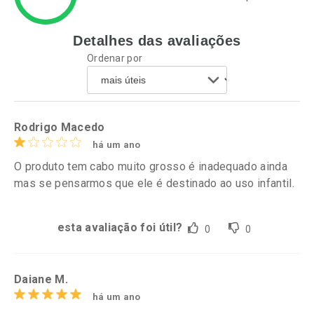
Detalhes das avaliações
Ativar Desconto
Ativar Desconto
Ordenar por
Comprar sem Desconto
Comprar sem Desconto
Por R$ 55,19/cada
Por R$ 15,19/cada
Comprar sem Desconto
Comprar sem Desconto
Por R$ 55,19/cada
Por R$ 15,19/cada
Rodrigo Macedo
há um ano
O produto tem cabo muito grosso é inadequado ainda
mas se pensarmos que ele é destinado ao uso infantil.
esta avaliação foi útil?
0
0
Daiane M.
há um ano