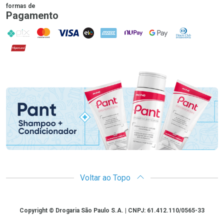
formas de
Pagamento
PIX
MasterCard
VISA
ELO
AMEX
NuPay
Google Pay
Diners Club
Hipercard
Promoção em Destaque
Voltar ao Topo
Copyright
Copyright © Drogaria São Paulo S.A. | CNPJ: 61.412.110/0565-33