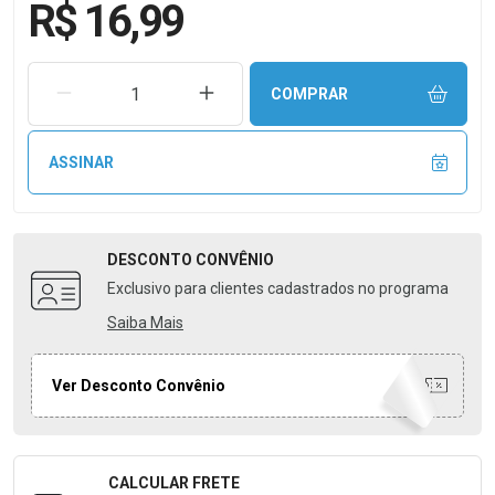
R$ 16,99
REMOVER UMA UNIDADE
AUMENTAR UMA UNIDADE
COMPRAR
ASSINAR
DESCONTO
CONVÊNIO
Exclusivo para clientes cadastrados no programa
Saiba Mais
Ver Desconto Convênio
CALCULAR FRETE
Formulário para Calcular o Frete