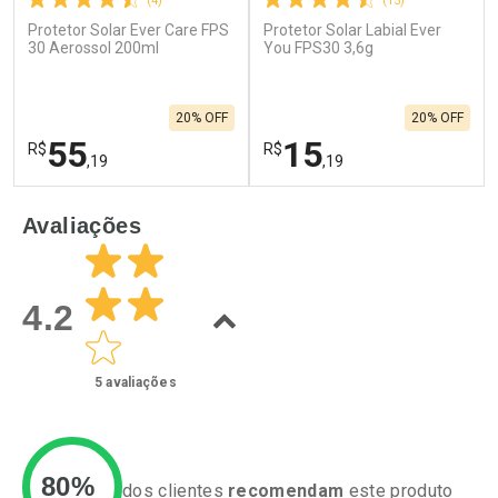
(4)
(15)
Protetor Solar Ever Care FPS
Protetor Solar Labial Ever
30 Aerossol 200ml
You FPS30 3,6g
20% OFF
20% OFF
55
15
R$
R$
,19
,19
FECHAR
F
FECHAR
F
Avaliações
Laboratório
Laboratório
Por Menos
Por Menos
4.2
5
avaliações
80%
dos clientes
recomendam
este produto