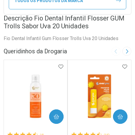
TODOS OS PRODUTOS DA MARCA
Descrição Fio Dental Infantil Flosser GUM
Trolls Sabor Uva 20 Unidades
Fio Dental Infantil Gum Flosser Trolls Uva 20 Unidades
Queridinhos da Drogaria
Imagem A
Pró
ADICIONAR AOS FAVORITOS
ADIC
COMPRAR
COMPRAR