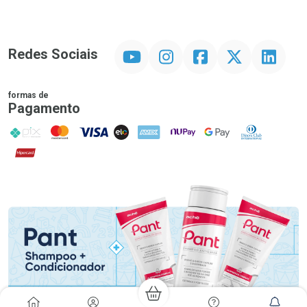
YouTube
Instagram
Facebook
Twitter
Linkedin
Redes Sociais
formas de
Pagamento
PIX
MasterCard
VISA
ELO
AMEX
NuPay
Google Pay
Diners Club
Hipercard
Promoção em Destaque