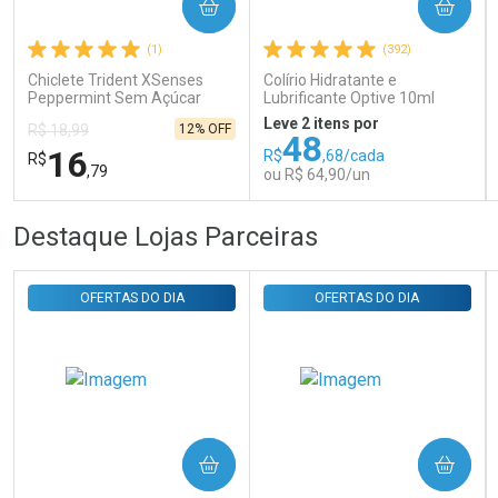
COMPRAR
COMPRAR
Comprar sem Desconto
Comprar sem Desconto
Por R$ 31,35/cada
Por R$ 31,35/cada
(1)
(392)
Chiclete Trident XSenses
Colírio Hidratante e
Peppermint Sem Açúcar
Lubrificante Optive 10ml
Garrafa 54g
Leve 2 itens por
12% OFF
R$ 18,99
48
16
R$
,68/cada
R$
,79
ou R$ 64,90/un
FECHAR
FECHAR
FEC
FEC
Destaque Lojas Parceiras
Laboratório
Laboratório
Por Menos
Por Menos
OFERTAS DO DIA
OFERTAS DO DIA
COMPRAR
COMPRAR
Ativar Desconto
Ativar Desconto