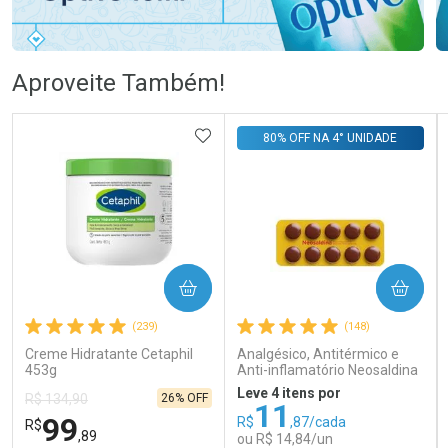
Ativar Desconto
Ativar Desconto
Aproveite Também!
Comprar sem Desconto
Comprar sem Desconto
Comprar sem Desconto
Comprar sem Desconto
ADICIONAR AOS FAVORITOS
80% OFF NA 4° UNIDADE
Por R$ 83,98/cada
Por R$ 106,99/cada
Por R$ 83,98/cada
Por R$ 106,99/cada
COMPRAR
COMPRAR
(239)
(148)
Creme Hidratante Cetaphil
Analgésico, Antitérmico e
453g
Anti-inflamatório Neosaldina
30mg + 300mg + 30mg 10
Leve 4 itens por
26% OFF
R$ 134,90
Drágeas
11
99
R$
,87/cada
R$
,89
ou R$ 14,84/un