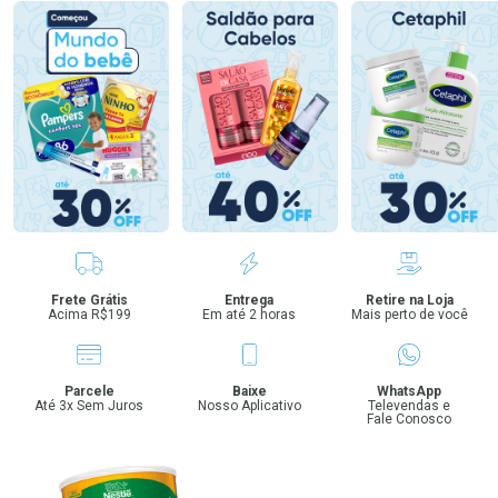
Benefícios
Frete Grátis
Entrega
Retire na Loja
Acima R$199
Em até 2 horas
Mais perto de você
Parcele
Baixe
WhatsApp
Até 3x Sem Juros
Nosso Aplicativo
Televendas e
Fale Conosco