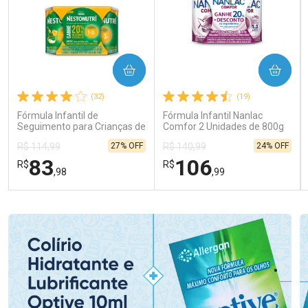
COMPRAR
COMPRAR
(32)
(19)
Fórmula Infantil de
Fórmula Infantil Nanlac
Seguimento para Crianças de
Comfor 2 Unidades de 800g
Primeira Infância Nestonutri
27% OFF
24% OFF
R$ 114,99
R$ 140,99
2 Unidades de 800g cada
83
106
R$
R$
,98
,99
FECHAR
FECHAR
FEC
FEC
Laboratório
Laboratório
Por Menos
Por Menos