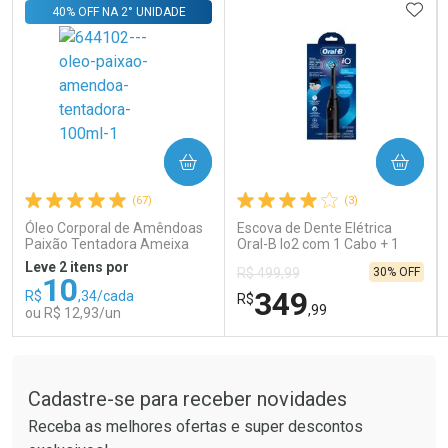
ADIC
40% OFF NA 2° UNIDADE
COMPRAR
COMPRAR
Ativar Desconto
Ativar Desconto
(67)
(3)
Comprar sem Desconto
Comprar sem Desconto
Comprar sem Desconto
Comprar sem Desconto
Óleo Corporal de Amêndoas
Escova de Dente Elétrica
Por R$ 15,99/cada
Por R$ 189,99/cada
Por R$ 15,99/cada
Por R$ 189,99/cada
Paixão Tentadora Ameixa
Oral-B Io2 com 1 Cabo + 1
Rubi 100ml
Refil + Carregador
Leve 2 itens por
30% OFF
R$ 499,99
10
349
R$
,34/cada
R$
,99
ou R$ 12,93/un
Tudo sobre a Drogaria São Paulo
FECHAR
FECHAR
FEC
FEC
Laboratório
Laboratório
Por Menos
Por Menos
Cadastre-se para receber novidades
Receba as melhores ofertas e super descontos