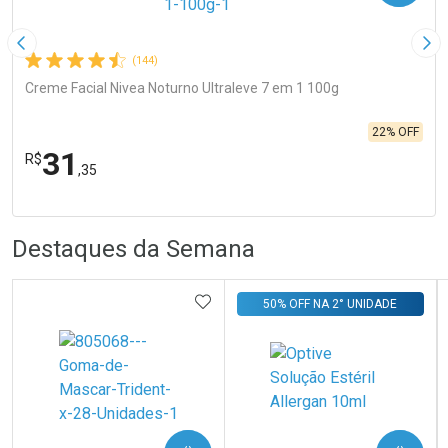
Imagem Anterior
Pró
(144)
Creme Facial Nivea Noturno Ultraleve 7 em 1 100g
22% OFF
31
R$
,35
R
R
FECHA
FECHA
Laboratório
Por Menos
Destaques da Semana
ADICIONAR AOS FAVORITOS
50% OFF NA 2° UNIDADE
Ativar Desconto