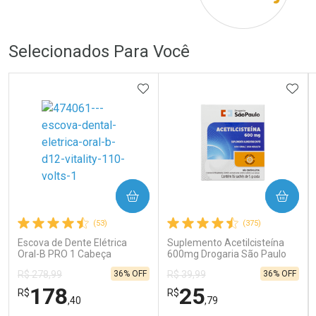
Por R$ 149,00/cada
Por R$ 279,00/cada
Por R$ 149,00/cada
Por R$ 279,00/cada
Selecionados Para Você
ADICIONAR AOS FAVORITOS
ADIC
COMPRAR
COMPRAR
(53)
(375)
Escova de Dente Elétrica
Suplemento Acetilcisteína
Oral-B PRO 1 Cabeça
600mg Drogaria São Paulo
Redonda Recarregável 1
16 Sachês
36% OFF
36% OFF
R$ 278,99
R$ 39,99
Unidade
178
25
R$
R$
,40
,79