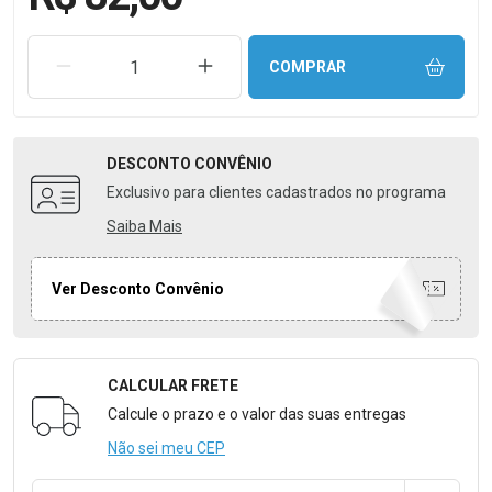
REMOVER UMA UNIDADE
AUMENTAR UMA UNIDADE
COMPRAR
DESCONTO
CONVÊNIO
Exclusivo para clientes cadastrados no programa
Saiba Mais
Ver Desconto Convênio
CALCULAR FRETE
Formulário para Calcular o Frete
Calcule o prazo e o valor das suas entregas
Não sei meu CEP