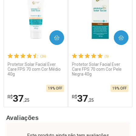
COMPRAR
COMPRAR
(26)
(5)
Protetor Solar Facial Ever
Protetor Solar Facial Ever
Care FPS 70 com Cor Médio
Care FPS 70 com Cor Pele
40g
Negra 40g
19% OFF
19% OFF
37
37
R$
R$
,25
,25
FECHAR
F
FECHAR
F
Avaliações
Laboratório
Laboratório
Por Menos
Por Menos
Este produto ainda não tem avaliações