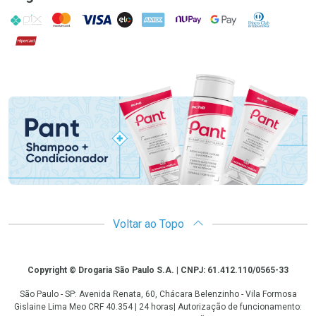
PIX
MasterCard
VISA
ELO
AMEX
NuPay
Google Pay
Diners Club
Hipercard
Promoção em Destaque
Voltar ao Topo
Copyright
Copyright © Drogaria São Paulo S.A. | CNPJ: 61.412.110/0565-33
São Paulo - SP: Avenida Renata, 60, Chácara Belenzinho - Vila Formosa
Gislaine Lima Meo CRF 40.354 | 24 horas| Autorização de funcionamento: