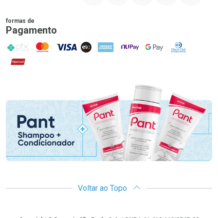
formas de
Pagamento
PIX
MasterCard
VISA
ELO
AMEX
NuPay
Google Pay
Diners Club
Hipercard
Promoção em Destaque
Voltar ao Topo