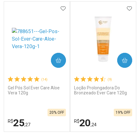
ADICIONAR AOS FAVORITOS
ADIC
COMPRAR
COMPRAR
(14)
(9)
Gel Pós Sol Ever Care Aloe
Loção Prolongadora Do
Vera 120g
Bronzeado Ever Care 120g
20% OFF
19% OFF
25
20
R$
R$
,27
,24
FECHAR
F
FECHAR
F