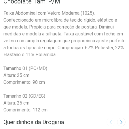
Chocolate Tam: P/M
Faixa Abdominal com Velcro Moderna (1025).
Confeccionado em microfibra de tecido rígido, elástico e
que modela. Propícia para correção da postura. Diminui
medidas e modela a silhueta. Faixa ajustável com fecho em
velcro com ampla regulagem que proporciona ajuste perfeito
à todos os tipos de corpo. Composição: 67% Poliéster, 22%
Elastano e 11% Poliamida.
Tamanho 01 (PQ/MD)
Altura: 25 cm
Comprimento: 98 cm
Tamanho 02 (GD/EG)
Altura: 25 cm
Comprimento: 112 cm
Queridinhos da Drogaria
Imagem A
Pró