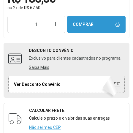
ou
2
x
de
R$ 67,50
REMOVER UMA UNIDADE
AUMENTAR UMA UNIDADE
COMPRAR
DESCONTO
CONVÊNIO
Exclusivo para clientes cadastrados no programa
Saiba Mais
Ver Desconto Convênio
CALCULAR FRETE
Formulário para Calcular o Frete
Calcule o prazo e o valor das suas entregas
Não sei meu CEP