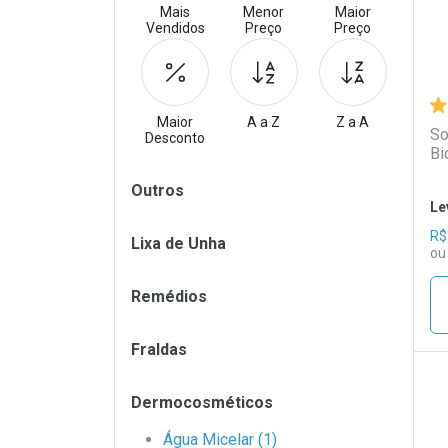
Mais
Menor
Maior
Vendidos
Preço
Preço
Maior
A a Z
Z a A
So
Desconto
Bi
Filtros
Outros
Le
R$
Lixa de Unha
ou
Remédios
Fraldas
Dermocosméticos
L
P
Água Micelar (1)