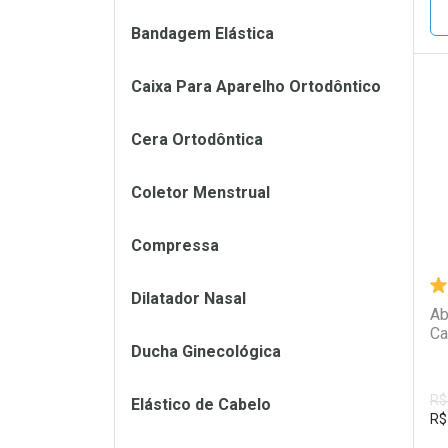
Bandagem Elástica
Caixa Para Aparelho Ortodôntico
L
P
Cera Ortodôntica
Coletor Menstrual
Compressa
Dilatador Nasal
Ab
Ca
Ducha Ginecológica
R$
Elástico de Cabelo
R$