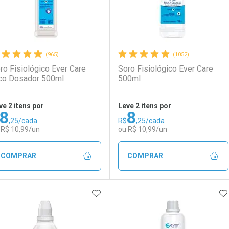
(965)
(1052)
ro Fisiológico Ever Care
Soro Fisiológico Ever Care
co Dosador 500ml
500ml
ve 2 itens por
Leve 2 itens por
8
8
,25/cada
R$
,25/cada
 R$ 10,99/un
ou R$ 10,99/un
COMPRAR
COMPRAR
ADICIONAR AOS FAVORITOS
A
FECHAR
FECHAR
F
F
aboratório
or Menos
Laboratório
Por Menos