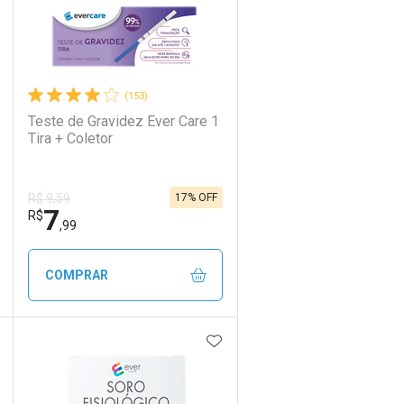
(153)
Teste de Gravidez Ever Care 1
Tira + Coletor
17% OFF
R$ 9,59
7
R$
,99
COMPRAR
DICIONAR AOS FAVORITOS
ADICIONAR AOS FAVORIT
ECHAR
ECHAR
FECHAR
FECHAR
Laboratório
Por Menos