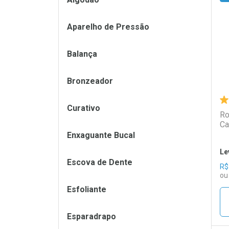
L
P
Aparelho de Pressão
Balança
Bronzeador
Curativo
Ro
Ca
Enxaguante Bucal
Le
Escova de Dente
R$
ou
Esfoliante
Esparadrapo