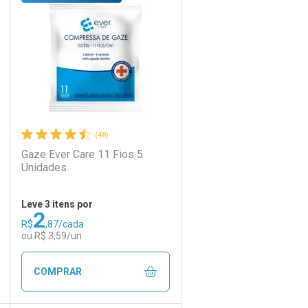
Laboratório
Por Menos
(48)
Gaze Ever Care 11 Fios 5
Unidades
Leve 3 itens por
2
R$
,87/cada
Ativar Desconto
ou R$ 3,59/un
Comprar sem Desconto
Comprar sem Desconto
COMPRAR
Por R$ 22,30/cada
Por R$ 22,30/cada