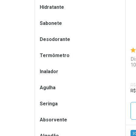
L
P
Hidratante
Sabonete
Desodorante
Termômetro
Di
10
Inalador
R$
Agulha
R$
Seringa
Absorvente
3
Algodão