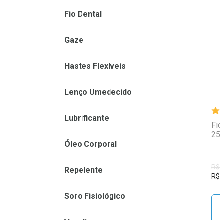
Fio Dental
L
P
Gaze
Hastes Flexíveis
Lenço Umedecido
Lubrificante
Fi
25
Óleo Corporal
R$
Repelente
R$
Soro Fisiológico