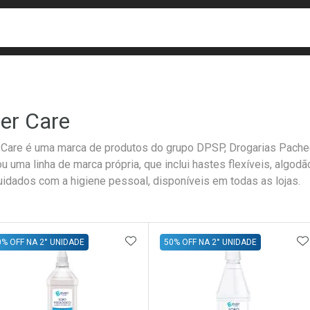
busca
isa?
er Care
 Care é uma marca de produtos do grupo DPSP, Drogarias Pachec
ou uma linha de marca própria, que inclui hastes flexíveis, algod
uidados com a higiene pessoal, disponíveis em todas as lojas.
ateleira
ADICIONAR AOS FAVORITOS
A
0% OFF NA 2° UNIDADE
50% OFF NA 2° UNIDADE