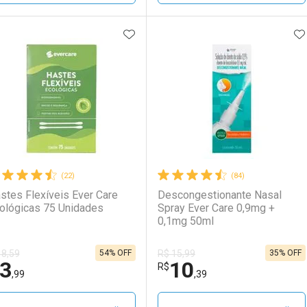
ADICIONAR AOS FAVORITOS
A
FECHAR
FECHAR
F
F
aboratório
or Menos
Laboratório
Por Menos
(22)
(84)
stes Flexíveis Ever Care
Descongestionante Nasal
ológicas 75 Unidades
Spray Ever Care 0,9mg +
0,1mg 50ml
54% OFF
35% OFF
 8,59
R$ 15,99
3
10
Ativar Desconto
Ativar Desconto
R$
,99
,39