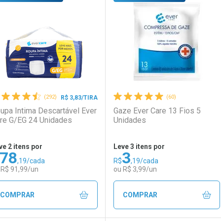
aboratório
or Menos
Laboratório
Por Menos
(292)
(60)
R$ 3,83/TIRA
upa Intima Descartável Ever
Gaze Ever Care 13 Fios 5
re G/EG 24 Unidades
Unidades
ve 2 itens por
Leve 3 itens por
78
3
,19/cada
R$
,19/cada
Ativar Desconto
Ativar Desconto
 R$ 91,99/un
ou R$ 3,99/un
Comprar sem Desconto
Comprar sem Desconto
Comprar sem Desconto
Comprar sem Desconto
COMPRAR
COMPRAR
Por R$ 13,99/cada
Por R$ 13,99/cada
Por R$ 3,19/cada
Por R$ 3,19/cada