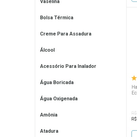
Vaselina
Bolsa Térmica
L
P
Creme Para Assadura
Álcool
Acessório Para Inalador
Água Boricada
Ha
Ec
Água Oxigenada
R$
Amônia
R$
Atadura