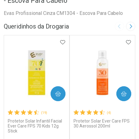
- Escova Para Cabelo
Evas Profissional Cinza CM1304 - Escova Para Cabelo
Queridinhos da Drogaria
Imagem A
Pró
ADICIONAR AOS FAVORITOS
ADIC
COMPRAR
COMPRAR
(19)
(4)
Protetor Solar Infantil Facial
Protetor Solar Ever Care FPS
Ever Care FPS 70 Kids 12g
30 Aerossol 200ml
Stick