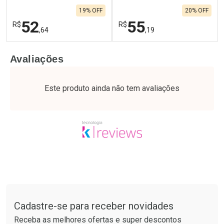
19% OFF
20% OFF
52
55
R$
R$
,64
,19
FECHAR
F
FECHAR
F
Avaliações
Laboratório
Laboratório
Por Menos
Por Menos
Este produto ainda não tem avaliações
Tudo sobre a Drogaria São Paulo
Cadastre-se para receber novidades
Ativar Desconto
Ativar Desconto
Receba as melhores ofertas e super descontos