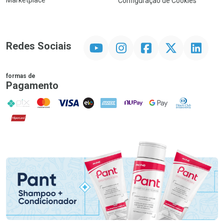
Marketplace
Configuração de Cookies
YouTube
Instagram
Facebook
Twitter
Linkedin
Redes Sociais
formas de
Pagamento
PIX
MasterCard
VISA
ELO
AMEX
NuPay
Google Pay
Diners Club
Hipercard
Promoção em Destaque