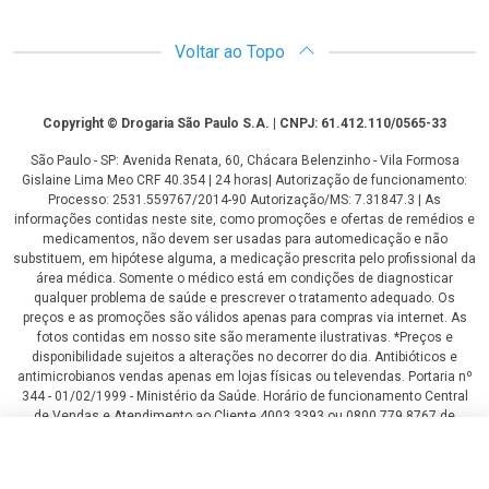
Voltar ao Topo
Copyright
Copyright © Drogaria São Paulo S.A. | CNPJ: 61.412.110/0565-33
São Paulo - SP: Avenida Renata, 60, Chácara Belenzinho - Vila Formosa
Gislaine Lima Meo CRF 40.354 | 24 horas| Autorização de funcionamento:
Processo: 2531.559767/2014-90 Autorização/MS: 7.31847.3 | As
informações contidas neste site, como promoções e ofertas de remédios e
medicamentos, não devem ser usadas para automedicação e não
substituem, em hipótese alguma, a medicação prescrita pelo profissional da
área médica. Somente o médico está em condições de diagnosticar
qualquer problema de saúde e prescrever o tratamento adequado. Os
preços e as promoções são válidos apenas para compras via internet. As
fotos contidas em nosso site são meramente ilustrativas. *Preços e
disponibilidade sujeitos a alterações no decorrer do dia. Antibióticos e
antimicrobianos vendas apenas em lojas físicas ou televendas. Portaria nº
344 - 01/02/1999 - Ministério da Saúde. Horário de funcionamento Central
de Vendas e Atendimento ao Cliente 4003 3393 ou 0800 779 8767 de
domingo a domingo das 08h00 às 20h00.
R$ 229,00
R$ 128,00
LGPD Aceite os Cookies
COMPRAR