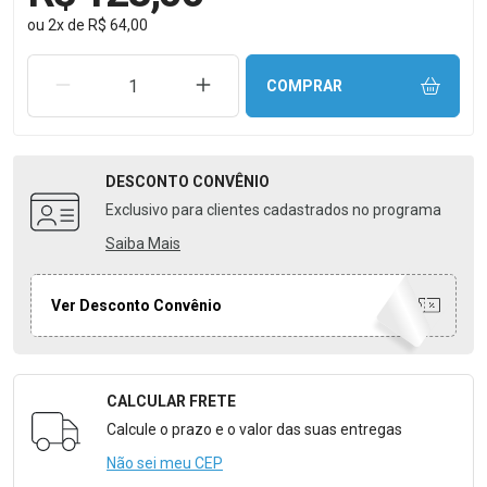
ou
2
x
de
R$ 64,00
REMOVER UMA UNIDADE
AUMENTAR UMA UNIDADE
COMPRAR
DESCONTO
CONVÊNIO
Exclusivo para clientes cadastrados no programa
Saiba Mais
Ver Desconto Convênio
CALCULAR FRETE
Formulário para Calcular o Frete
Calcule o prazo e o valor das suas entregas
Não sei meu CEP