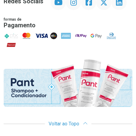
Redes Sociais
formas de
Pagamento
PIX
MasterCard
VISA
ELO
AMEX
NuPay
Google Pay
Diners Club
Hipercard
Promoção em Destaque
Voltar ao Topo