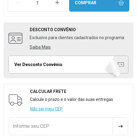
REMOVER UMA UNIDADE
AUMENTAR UMA UNIDADE
COMPRAR
DESCONTO
CONVÊNIO
Exclusivo para clientes cadastrados no programa
Saiba Mais
Ver Desconto Convênio
CALCULAR FRETE
Formulário para Calcular o Frete
Calcule o prazo e o valor das suas entregas
Não sei meu CEP
Informe seu CEP
CALCULA